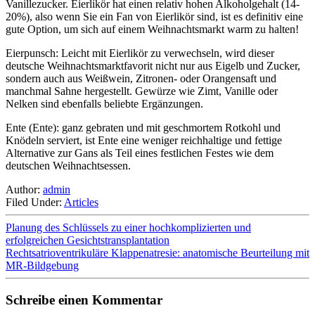
Vanillezucker. Eierlikör hat einen relativ hohen Alkoholgehalt (14-
20%), also wenn Sie ein Fan von Eierlikör sind, ist es definitiv eine
gute Option, um sich auf einem Weihnachtsmarkt warm zu halten!
Eierpunsch: Leicht mit Eierlikör zu verwechseln, wird dieser
deutsche Weihnachtsmarktfavorit nicht nur aus Eigelb und Zucker,
sondern auch aus Weißwein, Zitronen- oder Orangensaft und
manchmal Sahne hergestellt. Gewürze wie Zimt, Vanille oder
Nelken sind ebenfalls beliebte Ergänzungen.
Ente (Ente): ganz gebraten und mit geschmortem Rotkohl und
Knödeln serviert, ist Ente eine weniger reichhaltige und fettige
Alternative zur Gans als Teil eines festlichen Festes wie dem
deutschen Weihnachtsessen.
Author:
admin
Filed Under:
Articles
Planung des Schlüssels zu einer hochkomplizierten und
erfolgreichen Gesichtstransplantation
Rechtsatrioventrikuläre Klappenatresie: anatomische Beurteilung mit
MR-Bildgebung
Schreibe einen Kommentar