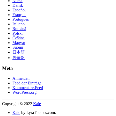
Norsk
Dansk
Español
Français
Português
Italiano
Română
Polski
Čeština
Magyar
Suomi
日本語
한국어
Meta
Anmelden
Feed der Einträge
Kommentare-Feed
WordPress.org
Copyright © 2022
Kale
Kale
by LyraThemes.com.