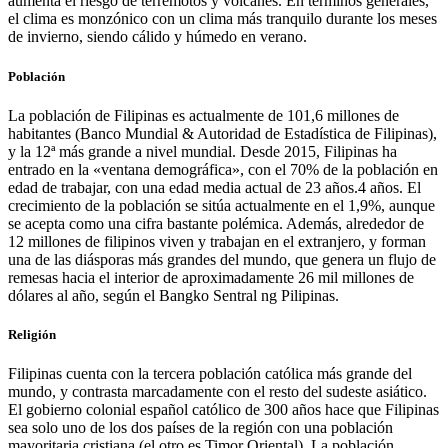
aumenta el riesgo de terremotos y volcanes. En términos generales,
el clima es monzónico con un clima más tranquilo durante los meses
de invierno, siendo cálido y húmedo en verano.
Población
La población de Filipinas es actualmente de 101,6 millones de
habitantes (Banco Mundial & Autoridad de Estadística de Filipinas),
y la 12ª más grande a nivel mundial. Desde 2015, Filipinas ha
entrado en la «ventana demográfica», con el 70% de la población en
edad de trabajar, con una edad media actual de 23 años.4 años. El
crecimiento de la población se sitúa actualmente en el 1,9%, aunque
se acepta como una cifra bastante polémica. Además, alrededor de
12 millones de filipinos viven y trabajan en el extranjero, y forman
una de las diásporas más grandes del mundo, que genera un flujo de
remesas hacia el interior de aproximadamente 26 mil millones de
dólares al año, según el Bangko Sentral ng Pilipinas.
Religión
Filipinas cuenta con la tercera población católica más grande del
mundo, y contrasta marcadamente con el resto del sudeste asiático.
El gobierno colonial español católico de 300 años hace que Filipinas
sea solo uno de los dos países de la región con una población
mayoritaria cristiana (el otro es Timor Oriental). La población