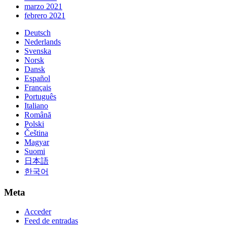
marzo 2021
febrero 2021
Deutsch
Nederlands
Svenska
Norsk
Dansk
Español
Français
Português
Italiano
Română
Polski
Čeština
Magyar
Suomi
日本語
한국어
Meta
Acceder
Feed de entradas