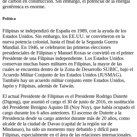
de carbón en construcción. Sin embargo, el potencial de la energía
geotérmica es enorme.
Política
Filipinas se independizó de España en 1989, con la ayuda de los
Estados Unidos. Sin embargo, los EE.UU. se convirtieron en la
nueva potencia colonial, hasta el final de la Segunda Guerra
Mundial. En 1946, se celebraron las primeras elecciones
presidenciales de Filipinas y Manuel Roxas se convirtió en el primer
Presidente de una Filipinas independiente. Los Estados Unidos
conservan muchas bases militares en Filipinas, la mayor de las
cuales se encuentra dentro de la Zona de Desarrollo SUBIC, bajo el
Acuerdo Militar Conjunto de los Estados Unidos (JUSMAG).
También hay un acuerdo militar conjunto entre Estados Unidos,
Japón y Filipinas, además de Taiwán.
El actual Presidente de Filipinas es el Presidente Rodrigo Duterte
(Digong), que asumió el cargo el 30 de junio de 2016, en sustitución
del Presidente Benigno Aquino III (Noy Noy), que había ocupado el
cargo durante los 6 años anteriores. El ascenso de Duterte a la
Presidencia desde su cargo anterior durante más de 20 años, como
alcalde de la ciudad de Davao (capital de la región sur de
Mindanao), ha sido un momento muy debatido y difícil para
Filipinas, especialmente en el área de las relaciones internacionales.