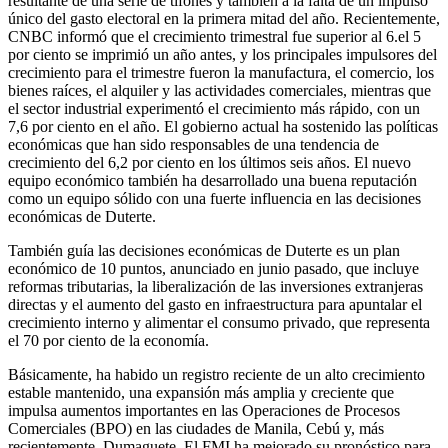
resultante de una serie de tifones y también a la falta de un impulso
único del gasto electoral en la primera mitad del año. Recientemente,
CNBC informó que el crecimiento trimestral fue superior al 6.el 5
por ciento se imprimió un año antes, y los principales impulsores del
crecimiento para el trimestre fueron la manufactura, el comercio, los
bienes raíces, el alquiler y las actividades comerciales, mientras que
el sector industrial experimentó el crecimiento más rápido, con un
7,6 por ciento en el año. El gobierno actual ha sostenido las políticas
económicas que han sido responsables de una tendencia de
crecimiento del 6,2 por ciento en los últimos seis años. El nuevo
equipo económico también ha desarrollado una buena reputación
como un equipo sólido con una fuerte influencia en las decisiones
económicas de Duterte.
También guía las decisiones económicas de Duterte es un plan
económico de 10 puntos, anunciado en junio pasado, que incluye
reformas tributarias, la liberalización de las inversiones extranjeras
directas y el aumento del gasto en infraestructura para apuntalar el
crecimiento interno y alimentar el consumo privado, que representa
el 70 por ciento de la economía.
Básicamente, ha habido un registro reciente de un alto crecimiento
estable mantenido, una expansión más amplia y creciente que
impulsa aumentos importantes en las Operaciones de Procesos
Comerciales (BPO) en las ciudades de Manila, Cebú y, más
recientemente, Dumaguete. El FMI ha mejorado su pronóstico para