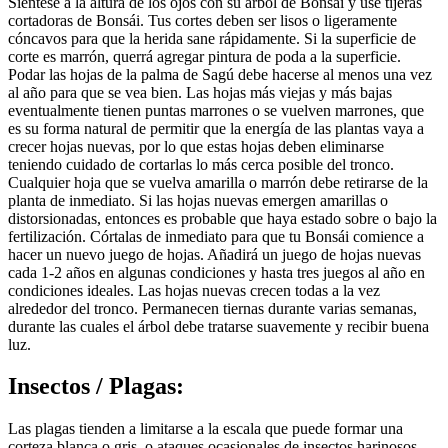
Siéntese a la altura de los ojos con su árbol de Bonsái y use tijeras
cortadoras de Bonsái. Tus cortes deben ser lisos o ligeramente
cóncavos para que la herida sane rápidamente. Si la superficie de
corte es marrón, querrá agregar pintura de poda a la superficie.
Podar las hojas de la palma de Sagú debe hacerse al menos una vez
al año para que se vea bien. Las hojas más viejas y más bajas
eventualmente tienen puntas marrones o se vuelven marrones, que
es su forma natural de permitir que la energía de las plantas vaya a
crecer hojas nuevas, por lo que estas hojas deben eliminarse
teniendo cuidado de cortarlas lo más cerca posible del tronco.
Cualquier hoja que se vuelva amarilla o marrón debe retirarse de la
planta de inmediato. Si las hojas nuevas emergen amarillas o
distorsionadas, entonces es probable que haya estado sobre o bajo la
fertilización. Córtalas de inmediato para que tu Bonsái comience a
hacer un nuevo juego de hojas. Añadirá un juego de hojas nuevas
cada 1-2 años en algunas condiciones y hasta tres juegos al año en
condiciones ideales. Las hojas nuevas crecen todas a la vez
alrededor del tronco. Permanecen tiernas durante varias semanas,
durante las cuales el árbol debe tratarse suavemente y recibir buena
luz.
Insectos / Plagas:
Las plagas tienden a limitarse a la escala que puede formar una
corteza blanca o gris, o ataques ocasionales de insectos harinosos.