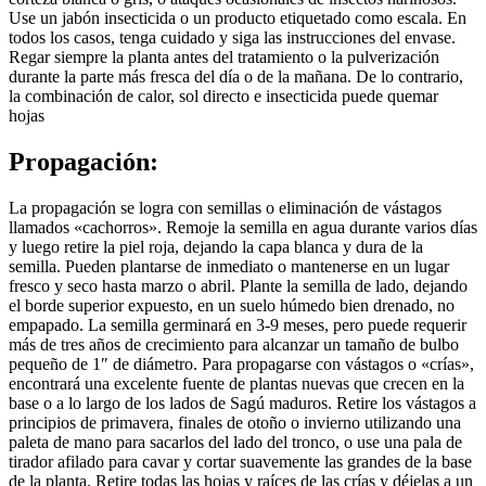
Use un jabón insecticida o un producto etiquetado como escala. En
todos los casos, tenga cuidado y siga las instrucciones del envase.
Regar siempre la planta antes del tratamiento o la pulverización
durante la parte más fresca del día o de la mañana. De lo contrario,
la combinación de calor, sol directo e insecticida puede quemar
hojas
Propagación:
La propagación se logra con semillas o eliminación de vástagos
llamados «cachorros». Remoje la semilla en agua durante varios días
y luego retire la piel roja, dejando la capa blanca y dura de la
semilla. Pueden plantarse de inmediato o mantenerse en un lugar
fresco y seco hasta marzo o abril. Plante la semilla de lado, dejando
el borde superior expuesto, en un suelo húmedo bien drenado, no
empapado. La semilla germinará en 3-9 meses, pero puede requerir
más de tres años de crecimiento para alcanzar un tamaño de bulbo
pequeño de 1″ de diámetro. Para propagarse con vástagos o «crías»,
encontrará una excelente fuente de plantas nuevas que crecen en la
base o a lo largo de los lados de Sagú maduros. Retire los vástagos a
principios de primavera, finales de otoño o invierno utilizando una
paleta de mano para sacarlos del lado del tronco, o use una pala de
tirador afilado para cavar y cortar suavemente las grandes de la base
de la planta. Retire todas las hojas y raíces de las crías y déjelas a un