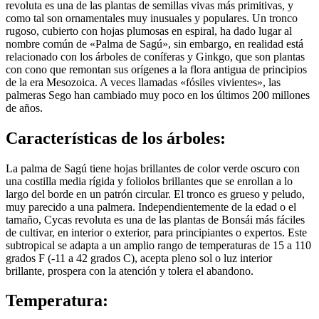
revoluta es una de las plantas de semillas vivas más primitivas, y
como tal son ornamentales muy inusuales y populares. Un tronco
rugoso, cubierto con hojas plumosas en espiral, ha dado lugar al
nombre común de «Palma de Sagú», sin embargo, en realidad está
relacionado con los árboles de coníferas y Ginkgo, que son plantas
con cono que remontan sus orígenes a la flora antigua de principios
de la era Mesozoica. A veces llamadas «fósiles vivientes», las
palmeras Sego han cambiado muy poco en los últimos 200 millones
de años.
Características de los árboles:
La palma de Sagú tiene hojas brillantes de color verde oscuro con
una costilla media rígida y foliolos brillantes que se enrollan a lo
largo del borde en un patrón circular. El tronco es grueso y peludo,
muy parecido a una palmera. Independientemente de la edad o el
tamaño, Cycas revoluta es una de las plantas de Bonsái más fáciles
de cultivar, en interior o exterior, para principiantes o expertos. Este
subtropical se adapta a un amplio rango de temperaturas de 15 a 110
grados F (-11 a 42 grados C), acepta pleno sol o luz interior
brillante, prospera con la atención y tolera el abandono.
Temperatura: