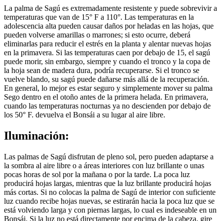
La palma de Sagú es extremadamente resistente y puede sobrevivir a
temperaturas que van de 15° F a 110°. Las temperaturas en la
adolescencia alta pueden causar daños por heladas en las hojas, que
pueden volverse amarillas o marrones; si esto ocurre, deberá
eliminarlas para reducir el estrés en la planta y alentar nuevas hojas
en la primavera. Si las temperaturas caen por debajo de 15, el sagú
puede morir, sin embargo, siempre y cuando el tronco y la copa de
la hoja sean de madera dura, podría recuperarse. Si el tronco se
vuelve blando, su sagú puede dañarse más allá de la recuperación.
En general, lo mejor es estar seguro y simplemente mover su palma
Sego dentro en el otoño antes de la primera helada. En primavera,
cuando las temperaturas nocturnas ya no descienden por debajo de
los 50° F. devuelva el Bonsái a su lugar al aire libre.
Iluminación:
Las palmas de Sagú disfrutan de pleno sol, pero pueden adaptarse a
la sombra al aire libre o a áreas interiores con luz brillante o unas
pocas horas de sol por la mañana o por la tarde. La poca luz
producirá hojas largas, mientras que la luz brillante producirá hojas
más cortas. Si no colocas la palma de Sagú de interior con suficiente
luz cuando recibe hojas nuevas, se estirarán hacia la poca luz que se
está volviendo larga y con piernas largas, lo cual es indeseable en un
Bonsái. Si la luz no está directamente por encima de la cabeza, gire