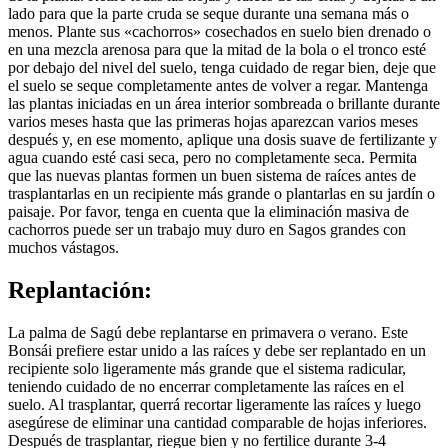
lado para que la parte cruda se seque durante una semana más o
menos. Plante sus «cachorros» cosechados en suelo bien drenado o
en una mezcla arenosa para que la mitad de la bola o el tronco esté
por debajo del nivel del suelo, tenga cuidado de regar bien, deje que
el suelo se seque completamente antes de volver a regar. Mantenga
las plantas iniciadas en un área interior sombreada o brillante durante
varios meses hasta que las primeras hojas aparezcan varios meses
después y, en ese momento, aplique una dosis suave de fertilizante y
agua cuando esté casi seca, pero no completamente seca. Permita
que las nuevas plantas formen un buen sistema de raíces antes de
trasplantarlas en un recipiente más grande o plantarlas en su jardín o
paisaje. Por favor, tenga en cuenta que la eliminación masiva de
cachorros puede ser un trabajo muy duro en Sagos grandes con
muchos vástagos.
Replantación:
La palma de Sagú debe replantarse en primavera o verano. Este
Bonsái prefiere estar unido a las raíces y debe ser replantado en un
recipiente solo ligeramente más grande que el sistema radicular,
teniendo cuidado de no encerrar completamente las raíces en el
suelo. Al trasplantar, querrá recortar ligeramente las raíces y luego
asegúrese de eliminar una cantidad comparable de hojas inferiores.
Después de trasplantar, riegue bien y no fertilice durante 3-4