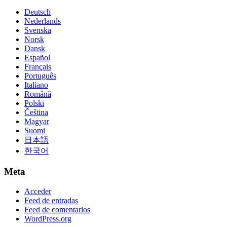
Deutsch
Nederlands
Svenska
Norsk
Dansk
Español
Français
Português
Italiano
Română
Polski
Čeština
Magyar
Suomi
日本語
한국어
Meta
Acceder
Feed de entradas
Feed de comentarios
WordPress.org