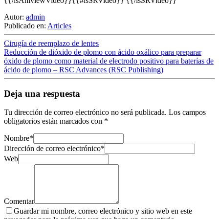
{{/isAniviewVideo}}{{#isSRVideo}} {{/isSRVideo}}
Autor:
admin
Publicado en:
Articles
Cirugía de reemplazo de lentes
Reducción de dióxido de plomo con ácido oxálico para preparar
óxido de plomo como material de electrodo positivo para baterías de
ácido de plomo – RSC Advances (RSC Publishing)
Deja una respuesta
Tu dirección de correo electrónico no será publicada.
Los campos
obligatorios están marcados con
*
Nombre
*
Dirección de correo electrónico
*
Web
Comentar
Guardar mi nombre, correo electrónico y sitio web en este