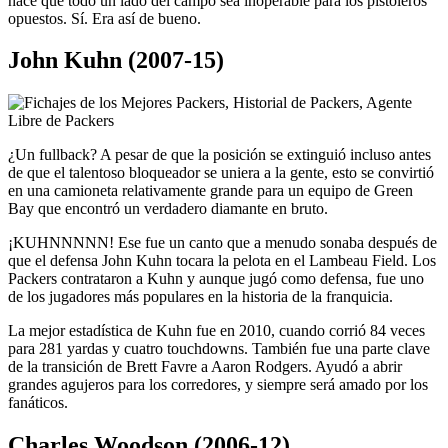
hace que todo un lado del campo sea inoperable para los pistoleros
opuestos. Sí. Era así de bueno.
John Kuhn (2007-15)
¿Un fullback? A pesar de que la posición se extinguió incluso antes
de que el talentoso bloqueador se uniera a la gente, esto se convirtió
en una camioneta relativamente grande para un equipo de Green
Bay que encontró un verdadero diamante en bruto.
¡KUHNNNNN! Ese fue un canto que a menudo sonaba después de
que el defensa John Kuhn tocara la pelota en el Lambeau Field. Los
Packers contrataron a Kuhn y aunque jugó como defensa, fue uno
de los jugadores más populares en la historia de la franquicia.
La mejor estadística de Kuhn fue en 2010, cuando corrió 84 veces
para 281 yardas y cuatro touchdowns. También fue una parte clave
de la transición de Brett Favre a Aaron Rodgers. Ayudó a abrir
grandes agujeros para los corredores, y siempre será amado por los
fanáticos.
Charles Woodson (2006-12)