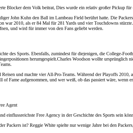
tierte Blocker dem Volk beitrat, Dies wurde ein relativ großer Pickup 
r John Kuhn den Ball im Lambeau Field berührt hatte. Die Packers un
son war 2010, als er 84 Mal für 281 Yards und vier Touchdowns stürzte.
fnen, und wird für immer von den Fans geliebt werden.
te des Sports. Ebenfalls, zumindest für diejenigen, die College-Footba
fängerpositionen herumgespielt.Charles Woodson wollte ursprünglich ni
 Teams.
wl Reisen und machte vier All-Pro-Teams. Während der Playoffs 2010, 
Hall of Fame aufgenommen, und wer weiß, ob das passiert wäre, wenn 
und einflussreichste Free Agency in der Geschichte des Sports sein könn
der Packers ist? Reggie White spielte nur wenige Jahre bei den Packers, 