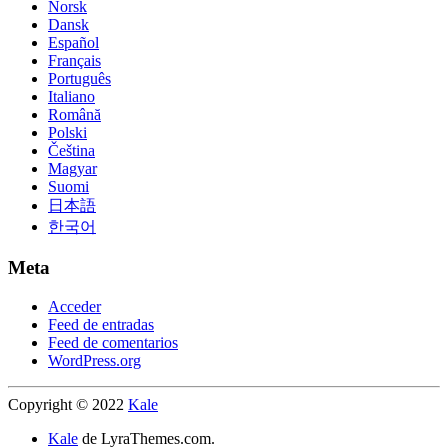
Norsk
Dansk
Español
Français
Português
Italiano
Română
Polski
Čeština
Magyar
Suomi
日本語
한국어
Meta
Acceder
Feed de entradas
Feed de comentarios
WordPress.org
Copyright © 2022
Kale
Kale
de LyraThemes.com.