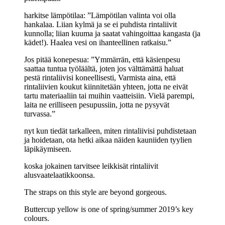
harkitse lämpötilaa: ”Lämpötilan valinta voi olla
hankalaa. Liian kylmä ja se ei puhdista rintaliivit
kunnolla; liian kuuma ja saatat vahingoittaa kangasta (ja
kädet!). Haalea vesi on ihanteellinen ratkaisu.”
Jos pitää konepesua: ”Ymmärrän, että käsienpesu
saattaa tuntua työläältä, joten jos välttämättä haluat
pestä rintaliivisi koneellisesti, Varmista aina, että
rintaliivien koukut kiinnitetään yhteen, jotta ne eivät
tartu materiaaliin tai muihin vaatteisiin. Vielä parempi,
laita ne erilliseen pesupussiin, jotta ne pysyvät
turvassa.”
nyt kun tiedät tarkalleen, miten rintaliivisi puhdistetaan
ja hoidetaan, ota hetki aikaa näiden kauniiden tyylien
läpikäymiseen.
koska jokainen tarvitsee leikkisät rintaliivit
alusvaatelaatikkoonsa.
The straps on this style are beyond gorgeous.
Buttercup yellow is one of spring/summer 2019’s key
colours.