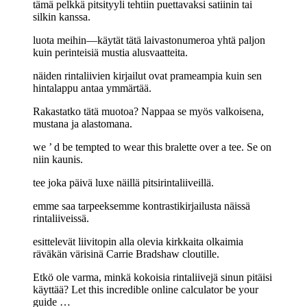
tämä pelkkä pitsityyli tehtiin puettavaksi satiinin tai
silkin kanssa.
luota meihin—käytät tätä laivastonumeroa yhtä paljon
kuin perinteisiä mustia alusvaatteita.
näiden rintaliivien kirjailut ovat prameampia kuin sen
hintalappu antaa ymmärtää.
Rakastatko tätä muotoa? Nappaa se myös valkoisena,
mustana ja alastomana.
we ’ d be tempted to wear this bralette over a tee. Se on
niin kaunis.
tee joka päivä luxe näillä pitsirintaliiveillä.
emme saa tarpeeksemme kontrastikirjailusta näissä
rintaliiveissä.
esittelevät liivitopin alla olevia kirkkaita olkaimia
räväkän värisinä Carrie Bradshaw cloutille.
Etkö ole varma, minkä kokoisia rintaliivejä sinun pitäisi
käyttää? Let this incredible online calculator be your
guide …