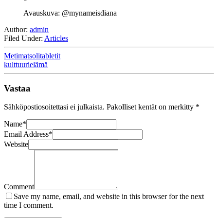
Avauskuva: @mynameisdiana
Author:
admin
Filed Under:
Articles
Metimatsolitabletit
kulttuurielämä
Vastaa
Sähköpostiosoitettasi ei julkaista.
Pakolliset kentät on merkitty
*
Name
*
Email Address
*
Website
Comment
Save my name, email, and website in this browser for the next
time I comment.