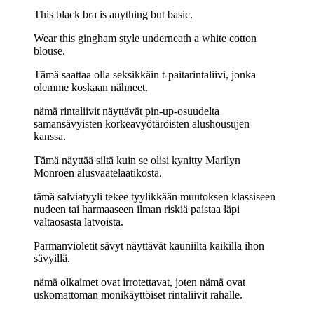
This black bra is anything but basic.
Wear this gingham style underneath a white cotton
blouse.
Tämä saattaa olla seksikkäin t-paitarintaliivi, jonka
olemme koskaan nähneet.
nämä rintaliivit näyttävät pin-up-osuudelta
samansävyisten korkeavyötäröisten alushousujen
kanssa.
Tämä näyttää siltä kuin se olisi kynitty Marilyn
Monroen alusvaatelaatikosta.
tämä salviatyyli tekee tyylikkään muutoksen klassiseen
nudeen tai harmaaseen ilman riskiä paistaa läpi
valtaosasta latvoista.
Parmanvioletit sävyt näyttävät kauniilta kaikilla ihon
sävyillä.
nämä olkaimet ovat irrotettavat, joten nämä ovat
uskomattoman monikäyttöiset rintaliivit rahalle.