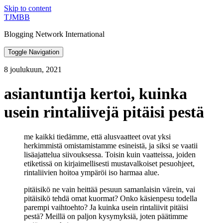
Skip to content
TJMBB
Blogging Network International
Toggle Navigation
8 joulukuun, 2021
asiantuntija kertoi, kuinka
usein rintaliivejä pitäisi pestä
me kaikki tiedämme, että alusvaatteet ovat yksi
herkimmistä omistamistamme esineistä, ja siksi se vaatii
lisäajattelua siivouksessa. Toisin kuin vaatteissa, joiden
etiketissä on kirjaimellisesti mustavalkoiset pesuohjeet,
rintaliivien hoitoa ympäröi iso harmaa alue.
pitäisikö ne vain heittää pesuun samanlaisin värein, vai
pitäisikö tehdä omat kuormat? Onko käsienpesu todella
parempi vaihtoehto? Ja kuinka usein rintaliivit pitäisi
pestä? Meillä on paljon kysymyksiä, joten päätimme