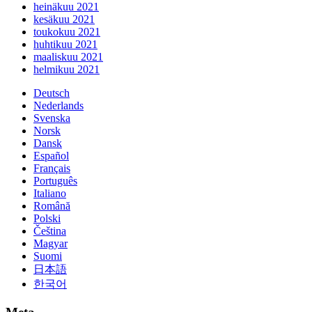
heinäkuu 2021
kesäkuu 2021
toukokuu 2021
huhtikuu 2021
maaliskuu 2021
helmikuu 2021
Deutsch
Nederlands
Svenska
Norsk
Dansk
Español
Français
Português
Italiano
Română
Polski
Čeština
Magyar
Suomi
日本語
한국어