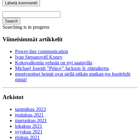
Search
Searching is in progress
Viimeisimmät artikkelit
Power-line communication
Ivan Stepanovitš Konev
Kokovalkoista vehnää on nyt saatavilla
Michael Joseph ”Prince” Jackson Jr. elämäkerta
monivuotiset heinät ovat siellä pitkän matkan-jos huolehdit
niistä!
Arkistot
tammikuu 2022
joulukuu 2021
marraskuu 2021
lokakuu 2021
syyskuu 2021
elokuu 2021