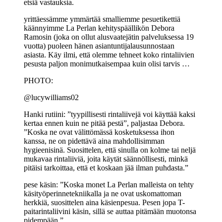
etsiä vastauksia.
yrittäessämme ymmärtää smalliemme pesuetikettiä
käännyimme La Perlan kehityspäällikön Debora
Ramosin (joka on ollut alusvaatejätin palveluksessa 19
vuotta) puoleen hänen asiantuntijalausunnostaan
asiasta. Käy ilmi, että olemme tehneet koko rintaliivien
pesusta paljon monimutkaisempaa kuin olisi tarvis …
PHOTO:
@lucywilliams02
Hanki rutiini: ”tyypillisesti rintaliivejä voi käyttää kaksi
kertaa ennen kuin ne pitää pestä”, paljastaa Debora.
”Koska ne ovat välittömässä kosketuksessa ihon
kanssa, ne on pidettävä aina mahdollisimman
hygieenisinä. Suosittelen, että sinulla on kolme tai neljä
mukavaa rintaliiviä, joita käytät säännöllisesti, minkä
pitäisi tarkoittaa, että et koskaan jää ilman puhdasta.”
pese käsin: ”Koska monet La Perlan malleista on tehty
käsityöperinnetekniikalla ja ne ovat uskomattoman
herkkiä, suosittelen aina käsienpesua. Pesen jopa T-
paitarintaliivini käsin, sillä se auttaa pitämään muotonsa
pidempään.”