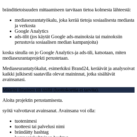
bränditietoisuuden mittaamiseen tarvitaan tietoa kolmesta lähteestä:
mediaseurantatyökalu, joka kerää tietoja sosiaalisesta mediasta
ja verkosta
Google Analytics
ads-tilit (jos käytät Google ads-mainoksia tai mainoksiin
perustuvia sosiaalisen median kampanjoita)
koska sinulla on jo Google Analytics-ja ads-tili, katsotaan, miten
mediaseurantaprojekti perustetaan.
Mediaseurantatyökalut, esimerkiksi Brand24, keräävät ja analysoivat
kaikki julkisesti saatavilla olevat maininnat, jotka sisältävät
avainsanasi.
Määritä ilmainen tili täällä (luottokorttia ei tarvita).
Aloita projektin perustamisesta.
syötä valvottavat avainsanat. Avainsana voi olla:
tuotenimesi
tuotteesi tai palvelusi nimi
brändätty hashtag