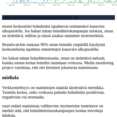
mittaa bränditietoisuuskampanjaa Brand24: llä
monet keskustelut brändistäsi tapahtuvat omistamiesi kanavien
ulkopuolella. Jos haluat mitata bränditietokampanjan tuloksia, sinun
on tiedettävä, milloin ja missä asiakas mainitsee tuotemerkkisi.
Brandwatchin mukaan 96% oman brändin ympärillä käydyistä
keskusteluista tapahtuu omistettujen kanavien ulkopuolella.
Jos haluat mitata bränditietoisuutta, sinun on tiedettävä tarkasti,
kuinka monta kertaa brändisi mainitaan verkossa. Media monitoring
project varmistaa, että olet tietoinen jokaisesta maininnasta.
mieliala
Verkkomielisyys on mainintojen määrää täydentävä metriikka.
Tunteilu kertoo, onko verkossa puhuttu brändistäsi positiivista,
negatiivista vai neutraalia.
suuri määrä mainintoja vallitsevine myönteisine tunteineen on
merkki siitä, että bränditietoisuuskampanjasi tuottaa toivottuja
tuloksia.