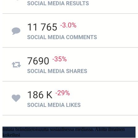
mitata bränditietoisuutta sosiaalisessa mediassa. Aloita ilmainen
kokeilusi