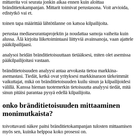
mittareita voi seurata jonkin aikaa ennen kuin aloittaa
bränditietokampanjan. Mittarit toimivat perustasona. Voit arvioida,
edistytkö vai et.
toinen tapa määrittää lähtötilanne on katsoa kilpailijoita.
perustaa mediaseurantaprojektin ja noudattaa samoja vaiheita kuin
alussa. Älä kirjoita liiketoimintaasi liittyviä avainsanoja, vaan ajattele
pääkilpailijaasi.
analysoi heidän bränditietoisuuttaan tietääksesi, miten olet asemissa
pääkilpailijoitasi vastaan.
bränditietoisuuden analyysi antaa arvokasta tietoa markkina-
asemastasi. Tiedät, ketkä ovat yrityksesi markkinaraon tärkeimmät
vaikuttajat, mikä on bränditietoisuuden kuilu sinun ja kilpailijoidesi
välillä. Kanssa hieman tuotemerkin tietoisuutta analyysi tiedät, mitä
sinun pitäisi parantaa pysyä edellä kilpailijoita.
onko bränditietoisuuden mittaaminen
monimutkaista?
toivottavasti näkee paitsi bränditietokampanjan tulosten mittaamisen
myös sen, kuinka helppoa koko prosessi on.