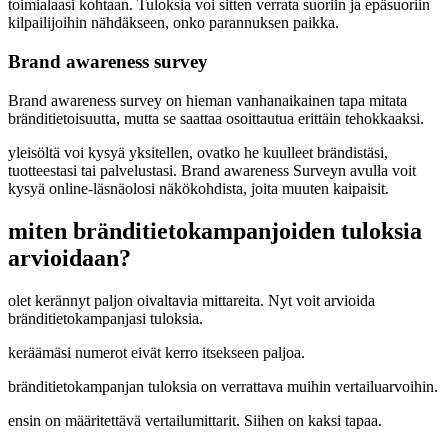
toimialaasi kohtaan. Tuloksia voi sitten verrata suoriin ja epäsuoriin
kilpailijoihin nähdäkseen, onko parannuksen paikka.
Brand awareness survey
Brand awareness survey on hieman vanhanaikainen tapa mitata
bränditietoisuutta, mutta se saattaa osoittautua erittäin tehokkaaksi.
yleisöltä voi kysyä yksitellen, ovatko he kuulleet brändistäsi,
tuotteestasi tai palvelustasi. Brand awareness Surveyn avulla voit
kysyä online-läsnäolosi näkökohdista, joita muuten kaipaisit.
miten bränditietokampanjoiden tuloksia
arvioidaan?
olet kerännyt paljon oivaltavia mittareita. Nyt voit arvioida
bränditietokampanjasi tuloksia.
keräämäsi numerot eivät kerro itsekseen paljoa.
bränditietokampanjan tuloksia on verrattava muihin vertailuarvoihin.
ensin on määritettävä vertailumittarit. Siihen on kaksi tapaa.