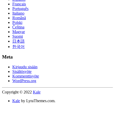
Français
Português
Italiano
Română
Polski
Čeština
Magyar
Suomi
日本語
한국어
Meta
Kirjaudu sisään
Sisältösyöte
Kommenttisyöte
WordPress.org
Copyright © 2022
Kale
Kale
by LyraThemes.com.