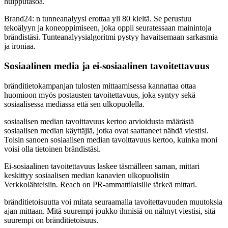
huipputasoa.
Brand24: n tunneanalyysi erottaa yli 80 kieltä. Se perustuu
tekoälyyn ja koneoppimiseen, joka oppii seuratessaan mainintoja
brändistäsi. Tunteanalyysialgoritmi pystyy havaitsemaan sarkasmia
ja ironiaa.
Sosiaalinen media ja ei-sosiaalinen tavoitettavuus
bränditietokampanjan tulosten mittaamisessa kannattaa ottaa
huomioon myös postausten tavoitettavuus, joka syntyy sekä
sosiaalisessa mediassa että sen ulkopuolella.
sosiaalisen median tavoittavuus kertoo arvioidusta määrästä
sosiaalisen median käyttäjiä, jotka ovat saattaneet nähdä viestisi.
Toisin sanoen sosiaalisen median tavoittavuus kertoo, kuinka moni
voisi olla tietoinen brändistäsi.
Ei-sosiaalinen tavoitettavuus laskee täsmälleen saman, mittari
keskittyy sosiaalisen median kanavien ulkopuolisiin
Verkkolähteisiin. Reach on PR-ammattilaisille tärkeä mittari.
bränditietoisuutta voi mitata seuraamalla tavoitettavuuden muutoksia
ajan mittaan. Mitä suurempi joukko ihmisiä on nähnyt viestisi, sitä
suurempi on bränditietoisuus.