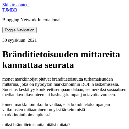
Skip to content
TJMBB
Blogging Network International
Toggle Navigation
30 syyskuun, 2021
Bränditietoisuuden mittareita
kannattaa seurata
monet markkinoijat pitävät bränditietoisuutta turhamaisuuden
mittarina, joka on hyödytön markkinoinnin ROI: n laskemisessa.
Suositus keskittyy konkreettisempaan dataan, esimerkiksi sosiaalisen
median tavoittavuuteen tai hashtag-kampanjan tavoittavuuteen.
toinen markkinointikoulu väittää, että bränditietokampanjan
vaikutusten mittaaminen on yksi tärkeimmistä
markkinointitoimenpiteistä.
miksi bränditietoisuutta pitäisi mitata?