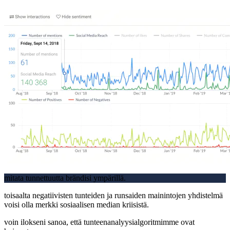
mitata tunnettuutta brändisi ympärillä.
toisaalta negatiivisten tunteiden ja runsaiden mainintojen yhdistelmä
voisi olla merkki sosiaalisen median kriisistä.
voin ilokseni sanoa, että tunteenanalyysialgoritmimme ovat