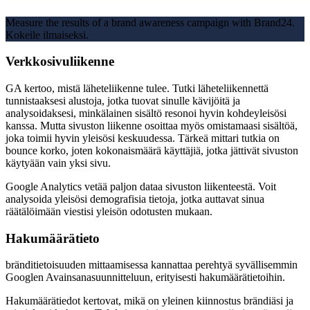
Measure the results of a brand awareness campaign with Brand24.
Kokeile ilmaiseksi.
Verkkosivuliikenne
GA kertoo, mistä läheteliikenne tulee. Tutki läheteliikennettä
tunnistaaksesi alustoja, jotka tuovat sinulle kävijöitä ja
analysoidaksesi, minkälainen sisältö resonoi hyvin kohdeyleisösi
kanssa. Mutta sivuston liikenne osoittaa myös omistamaasi sisältöä,
joka toimii hyvin yleisösi keskuudessa. Tärkeä mittari tutkia on
bounce korko, joten kokonaismäärä käyttäjiä, jotka jättivät sivuston
käytyään vain yksi sivu.
Google Analytics vetää paljon dataa sivuston liikenteestä. Voit
analysoida yleisösi demografisia tietoja, jotka auttavat sinua
räätälöimään viestisi yleisön odotusten mukaan.
Hakumäärätieto
bränditietoisuuden mittaamisessa kannattaa perehtyä syvällisemmin
Googlen Avainsanasuunnitteluun, erityisesti hakumäärätietoihin.
Hakumäärätiedot kertovat, mikä on yleinen kiinnostus brändiäsi ja