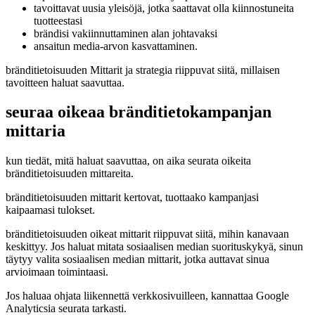
tavoittavat uusia yleisöjä, jotka saattavat olla kiinnostuneita
tuotteestasi
brändisi vakiinnuttaminen alan johtavaksi
ansaitun media-arvon kasvattaminen.
bränditietoisuuden Mittarit ja strategia riippuvat siitä, millaisen
tavoitteen haluat saavuttaa.
seuraa oikeaa bränditietokampanjan
mittaria
kun tiedät, mitä haluat saavuttaa, on aika seurata oikeita
bränditietoisuuden mittareita.
bränditietoisuuden mittarit kertovat, tuottaako kampanjasi
kaipaamasi tulokset.
bränditietoisuuden oikeat mittarit riippuvat siitä, mihin kanavaan
keskittyy. Jos haluat mitata sosiaalisen median suorituskykyä, sinun
täytyy valita sosiaalisen median mittarit, jotka auttavat sinua
arvioimaan toimintaasi.
Jos haluaa ohjata liikennettä verkkosivuilleen, kannattaa Google
Analyticsia seurata tarkasti.