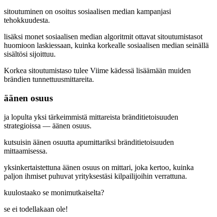
sitoutuminen on osoitus sosiaalisen median kampanjasi
tehokkuudesta.
lisäksi monet sosiaalisen median algoritmit ottavat sitoutumistasot
huomioon laskiessaan, kuinka korkealle sosiaalisen median seinällä
sisältösi sijoittuu.
Korkea sitoutumistaso tulee Viime kädessä lisäämään muiden
brändien tunnettuusmittareita.
äänen osuus
ja lopulta yksi tärkeimmistä mittareista bränditietoisuuden
strategioissa — äänen osuus.
kutsuisin äänen osuutta apumittariksi bränditietoisuuden
mittaamisessa.
yksinkertaistettuna äänen osuus on mittari, joka kertoo, kuinka
paljon ihmiset puhuvat yrityksestäsi kilpailijoihin verrattuna.
kuulostaako se monimutkaiselta?
se ei todellakaan ole!