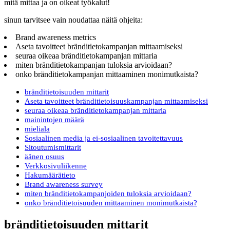
mitä mittaa ja on oikeat työkalut!
sinun tarvitsee vain noudattaa näitä ohjeita:
Brand awareness metrics
Aseta tavoitteet bränditietokampanjan mittaamiseksi
seuraa oikeaa bränditietokampanjan mittaria
miten bränditietokampanjan tuloksia arvioidaan?
onko bränditietokampanjan mittaaminen monimutkaista?
bränditietoisuuden mittarit
Aseta tavoitteet bränditietoisuuskampanjan mittaamiseksi
seuraa oikeaa bränditietokampanjan mittaria
mainintojen määrä
mieliala
Sosiaalinen media ja ei-sosiaalinen tavoitettavuus
Sitoutumismittarit
äänen osuus
Verkkosivuliikenne
Hakumäärätieto
Brand awareness survey
miten bränditietokampanjoiden tuloksia arvioidaan?
onko bränditietoisuuden mittaaminen monimutkaista?
bränditietoisuuden mittarit