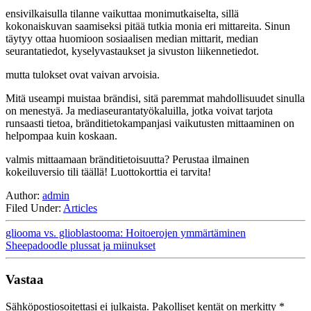
ensivilkaisulla tilanne vaikuttaa monimutkaiselta, sillä
kokonaiskuvan saamiseksi pitää tutkia monia eri mittareita. Sinun
täytyy ottaa huomioon sosiaalisen median mittarit, median
seurantatiedot, kyselyvastaukset ja sivuston liikennetiedot.
mutta tulokset ovat vaivan arvoisia.
Mitä useampi muistaa brändisi, sitä paremmat mahdollisuudet sinulla
on menestyä. Ja mediaseurantatyökaluilla, jotka voivat tarjota
runsaasti tietoa, bränditietokampanjasi vaikutusten mittaaminen on
helpompaa kuin koskaan.
valmis mittaamaan bränditietoisuutta? Perustaa ilmainen
kokeiluversio tili täällä! Luottokorttia ei tarvita!
Author:
admin
Filed Under:
Articles
gliooma vs. glioblastooma: Hoitoerojen ymmärtäminen
Sheepadoodle plussat ja miinukset
Vastaa
Sähköpostiosoitettasi ei julkaista.
Pakolliset kentät on merkitty
*