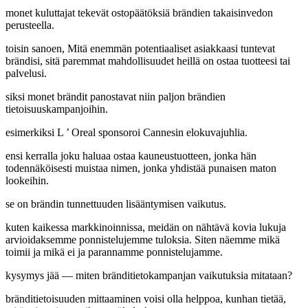
monet kuluttajat tekevät ostopäätöksiä brändien takaisinvedon
perusteella.
toisin sanoen, Mitä enemmän potentiaaliset asiakkaasi tuntevat
brändisi, sitä paremmat mahdollisuudet heillä on ostaa tuotteesi tai
palvelusi.
siksi monet brändit panostavat niin paljon brändien
tietoisuuskampanjoihin.
esimerkiksi L ’ Oreal sponsoroi Cannesin elokuvajuhlia.
ensi kerralla joku haluaa ostaa kauneustuotteen, jonka hän
todennäköisesti muistaa nimen, jonka yhdistää punaisen maton
lookeihin.
se on brändin tunnettuuden lisääntymisen vaikutus.
kuten kaikessa markkinoinnissa, meidän on nähtävä kovia lukuja
arvioidaksemme ponnistelujemme tuloksia. Siten näemme mikä
toimii ja mikä ei ja parannamme ponnistelujamme.
kysymys jää — miten bränditietokampanjan vaikutuksia mitataan?
bränditietoisuuden mittaaminen voisi olla helppoa, kunhan tietää,