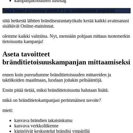
kampanjakohtainen hashtag
Track brand awareness metrics! Luo ensimmäinen projektisi
siitä hetkestä lähtien brändiseurantatyökalu kerää kaikki avainsanasi
sisältävät Online-maininnat.
olemme kaikki valmiina. Nyt, mennään pohjaan mittaus tuotemerkin
tietoisuutta kampanja!
Aseta tavoitteet
bränditietoisuuskampanjan mittaamiseksi
ennen kuin pureudumme bränditietoisuuden mittareiden ja
taktiikoiden maailmaan, luodaan joitakin pelisääntöjä.
Ensin pitää tietää, miksi bränditietoisuutta halutaan lisätä.
mikä on bränditietokampanjasi perimmäinen tavoite?
mieti:
kasvava brändien takaisinkutsu
kasvava verkkoliikenne
kipinöivät keskustelut brändisi ympärillä