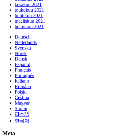
kesäkuu 2021
toukokuu 2021
huhtikuu 2021
maaliskuu 2021
helmikuu 2021
Deutsch
Nederlands
Svenska
Norsk
Dansk
Español
Français
Português
Italiano
Română
Polski
Čeština
Magyar
Suomi
日本語
한국어
Meta