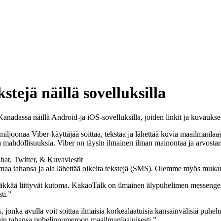
stejä näillä sovelluksilla
Kanadassa näillä Android-ja iOS-sovelluksilla, joiden linkit ja kuvaukse
ljoonaa Viber-käyttäjää soittaa, tekstaa ja lähettää kuvia maailmanlaajui
a mahdollisuuksia. Viber on täysin ilmainen ilman mainontaa ja arvosta
t, Twitter, & Kuvaviestit
maa tahansa ja ala lähettää oikeita tekstejä (SMS). Olemme myös muka
kkää liittyvät kutoma. KakaoTalk on ilmainen älypuhelimen messenger, jo
ti.”
ka avulla voit soittaa ilmaisia korkealaatuisia kansainvälisiä puheluita 
in tahansa puhelinnumeroon maailmanlaajuisesti.”