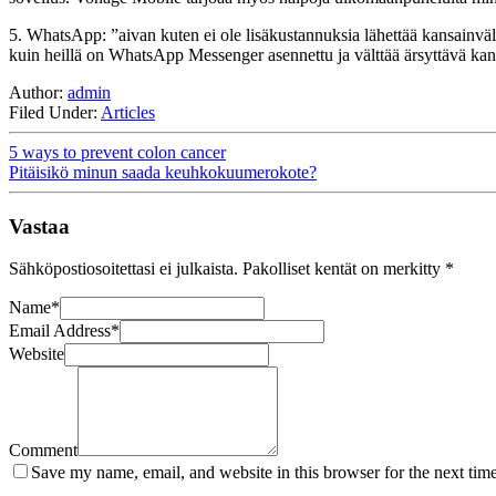
5. WhatsApp: ”aivan kuten ei ole lisäkustannuksia lähettää kansainväl
kuin heillä on WhatsApp Messenger asennettu ja välttää ärsyttävä k
Author:
admin
Filed Under:
Articles
5 ways to prevent colon cancer
Pitäisikö minun saada keuhkokuumerokote?
Vastaa
Sähköpostiosoitettasi ei julkaista.
Pakolliset kentät on merkitty
*
Name
*
Email Address
*
Website
Comment
Save my name, email, and website in this browser for the next tim