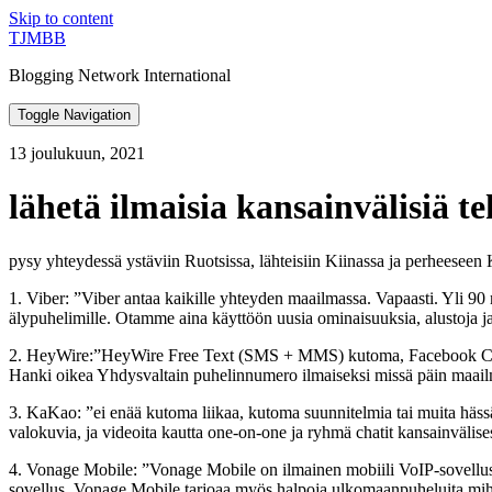
Skip to content
TJMBB
Blogging Network International
Toggle Navigation
13 joulukuun, 2021
lähetä ilmaisia kansainvälisiä tek
pysy yhteydessä ystäviin Ruotsissa, lähteisiin Kiinassa ja perheeseen 
1. Viber: ”Viber antaa kaikille yhteyden maailmassa. Vapaasti. Yli 90 mi
älypuhelimille. Otamme aina käyttöön uusia ominaisuuksia, alustoja j
2. HeyWire:”HeyWire Free Text (SMS + MMS) kutoma, Facebook Cha
Hanki oikea Yhdysvaltain puhelinnumero ilmaiseksi missä päin maail
3. KaKao: ”ei enää kutoma liikaa, kutoma suunnitelmia tai muita hässä
valokuvia, ja videoita kautta one-on-one ja ryhmä chatit kansainvälises
4. Vonage Mobile: ”Vonage Mobile on ilmainen mobiili VoIP-sovellus, jon
sovellus. Vonage Mobile tarjoaa myös halpoja ulkomaanpuheluita mih