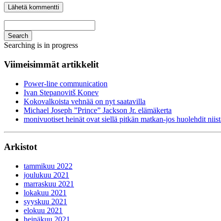
Search
Searching is in progress
Viimeisimmät artikkelit
Power-line communication
Ivan Stepanovitš Konev
Kokovalkoista vehnää on nyt saatavilla
Michael Joseph ”Prince” Jackson Jr. elämäkerta
monivuotiset heinät ovat siellä pitkän matkan-jos huolehdit niist
Arkistot
tammikuu 2022
joulukuu 2021
marraskuu 2021
lokakuu 2021
syyskuu 2021
elokuu 2021
heinäkuu 2021