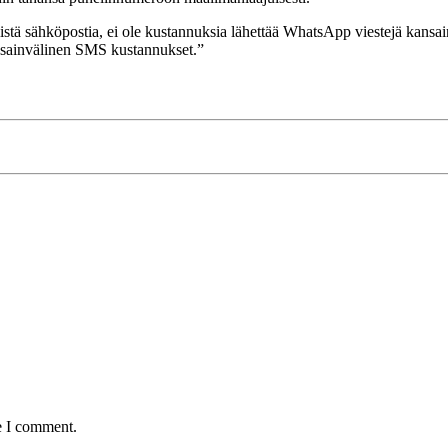
istä sähköpostia, ei ole kustannuksia lähettää WhatsApp viestejä kansa
ansainvälinen SMS kustannukset.”
e I comment.