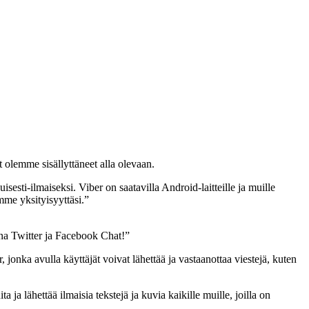
t olemme sisällyttäneet alla olevaan.
sesti-ilmaiseksi. Viber on saatavilla Android-laitteille ja muille
mme yksityisyyttäsi.”
na Twitter ja Facebook Chat!”
nka avulla käyttäjät voivat lähettää ja vastaanottaa viestejä, kuten
ja lähettää ilmaisia tekstejä ja kuvia kaikille muille, joilla on