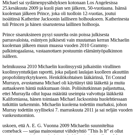
Michael sai sydämenpysähdyksen kotonaan Los Angelesissa
25.kesäkuuta 2009 ja kuoli pian sen jälkeen, 50-vuotiaana. Isänsä
kuoleman jälkeen Prince, joka oli tuolloin 12-vuotias, joutui
isoäitinsä Katherine Jacksonin lailliseen holhoukseen. Katherinesta
tuli Princen ja hänen sisarustensa laillinen holhooja.
Prince sisaruksineen pysyi suurelta osin poissa julkisesta
parrasvaloista, esiintyen julkisesti vain muutaman kerran Michaelin
kuoleman jälkeen muun muassa vuoden 2010 Grammy-
palkintogaalassa, vastaanottaen postuumin elämäntyöpalkinnon
isälleen.
helmikuussa 2010 Michaelin kuolinsyystä julkaistiin virallinen
kuolinsyyntutkijan raportti, joka paljasti laulajan kuolleen akuuttiin
propofolimyrkytykseen. Henkilökohtaisen lääkärinsä, Tri Conrad
Murrayn, avustamana Michael oli käyttänyt tätä lääkettä ja muita
auttaakseen häntä nukkumaan öisin. Poliisitutkinnan paljastuttua,
ettei Murraylla ollut lupaa määrätä useimpia valvottuja lääkkeitä
Kaliforniassa, hänen toimiaan Michael Jacksonista huolehtiessaan
tutkittiin tarkemmin. Michaelin kuolema todettiin murhaksi, johon
Murray todettiin syylliseksi 7. marraskuuta 2011 ja sai neljän vuoden
vankeustuomion.
uskoen, että A. E. G. Vuonna 2009 Michaelin suunniteltua
comeback — sarjaa mainostanut viihdeyhtiö ”This Is It” ei ollut