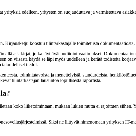
ityksiä edelleen, yritysten on suojauduttava ja varmistettava asiakkai
 Kirjausketju koostuu tilintarkastajalle toimitetusta dokumentaatiosta, 
estämällä asiakirjat, jotka täyttävät auditointivaatimukset. Dokumentaati
ksen on viisasta käydä se läpi myös uudelleen ja kerätä todisteita korjaa
taloudelliset tiedot.
kenteesta, toimintatavoista ja menettelyistä, standardeista, henkilöstölue
kevat tilintarkastajan lausuntoa lopullisesta raportista.
lla?
elletaan koko liiketoimintaan, mukaan lukien mutta ei rajoittuen siihen.
onesovellusjärjestelmissä. Siksi ne liittyvät nimenomaan yrityksen IT-ma