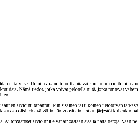
dän ei tarvitse. Tietoturva-auditoinnit auttavat suojautumaan tietoturvauh
uurista. Nämä tiedot, jotka voivat pelotella niitä, jotka tuntevat vähem
inen.
nuaalinen arviointi tapahtuu, kun sisäinen tai ulkoinen tietoturvan tarkas
kistuksia olisi tehtävä vähintään vuosittain. Jotkut järjestöt kuitenkin h
a. Automaattiset arvioinnit eivät ainoastaan sisällä näitä tietoja, vaan 