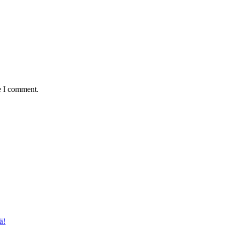
e I comment.
ä!