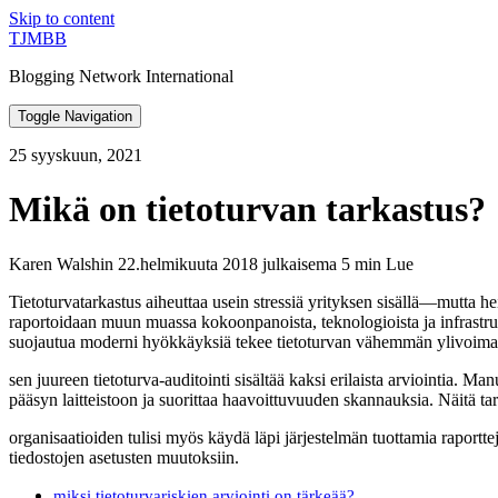
Skip to content
TJMBB
Blogging Network International
Toggle Navigation
25 syyskuun, 2021
Mikä on tietoturvan tarkastus?
Karen Walshin 22.helmikuuta 2018 julkaisema 5 min Lue
Tietoturvatarkastus aiheuttaa usein stressiä yrityksen sisällä—mutta hei
raportoidaan muun muassa kokoonpanoista, teknologioista ja infrastrukt
suojautua moderni hyökkäyksiä tekee tietoturvan vähemmän ylivoima
sen juureen tietoturva-auditointi sisältää kaksi erilaista arviointia. Ma
pääsyn laitteistoon ja suorittaa haavoittuvuuden skannauksia. Näitä tar
organisaatioiden tulisi myös käydä läpi järjestelmän tuottamia raporttej
tiedostojen asetusten muutoksiin.
miksi tietoturvariskien arviointi on tärkeää?