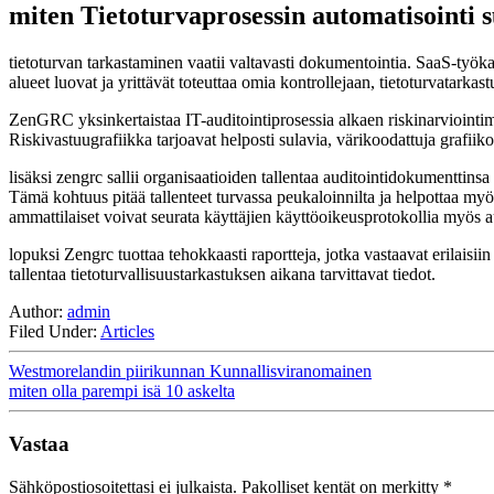
miten Tietoturvaprosessin automatisointi s
tietoturvan tarkastaminen vaatii valtavasti dokumentointia. SaaS-t
alueet luovat ja yrittävät toteuttaa omia kontrollejaan, tietoturvatarkast
ZenGRC yksinkertaistaa IT-auditointiprosessia alkaen riskinarviointimo
Riskivastuugrafiikka tarjoavat helposti sulavia, värikoodattuja grafiiko
lisäksi zengrc sallii organisaatioiden tallentaa auditointidokumenttins
Tämä kohtuus pitää tallenteet turvassa peukaloinnilta ja helpottaa myös
ammattilaiset voivat seurata käyttäjien käyttöoikeusprotokollia myös 
lopuksi Zengrc tuottaa tehokkaasti raportteja, jotka vastaavat erilaisi
tallentaa tietoturvallisuustarkastuksen aikana tarvittavat tiedot.
Author:
admin
Filed Under:
Articles
Westmorelandin piirikunnan Kunnallisviranomainen
miten olla parempi isä 10 askelta
Vastaa
Sähköpostiosoitettasi ei julkaista.
Pakolliset kentät on merkitty
*