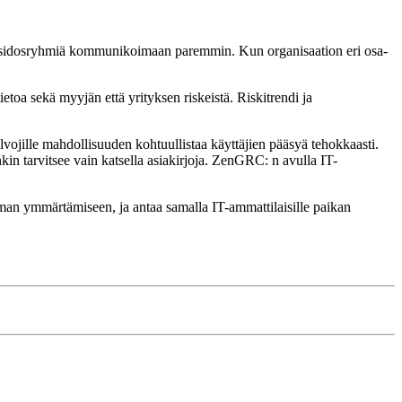
at sidosryhmiä kommunikoimaan paremmin. Kun organisaation eri osa-
toa sekä myyjän että yrityksen riskeistä. Riskitrendi ja
alvojille mahdollisuuden kohtuullistaa käyttäjien pääsyä tehokkaasti.
kin tarvitsee vain katsella asiakirjoja. ZenGRC: n avulla IT-
iseman ymmärtämiseen, ja antaa samalla IT-ammattilaisille paikan