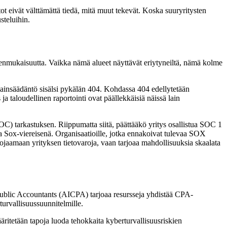
astot eivät välttämättä tiedä, mitä muut tekevät. Koska suuryritysten
steluihin.
enmukaisuutta. Vaikka nämä alueet näyttävät eriytyneiltä, nämä kolme
lainsäädäntö sisälsi pykälän 404. Kohdassa 404 edellytetään
a taloudellinen raportointi ovat päällekkäisiä näissä lain
C) tarkastuksen. Riippumatta siitä, päättääkö yritys osallistua SOC 1
la Sox-viereisenä. Organisaatioille, jotka ennakoivat tulevaa SOX
uojaamaan yrityksen tietovaroja, vaan tarjoaa mahdollisuuksia skaalata
ed Public Accountants (AICPA) tarjoaa resursseja yhdistää CPA-
turvallisuussuunnitelmille.
äritetään tapoja luoda tehokkaita kyberturvallisuusriskien