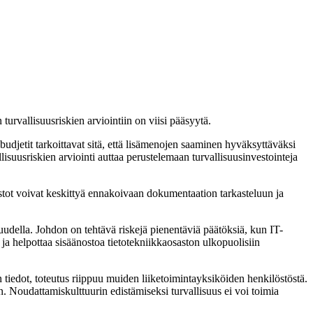
urvallisuusriskien arviointiin on viisi pääsyytä.
 budjetit tarkoittavat sitä, että lisämenojen saaminen hyväksyttäväksi
suusriskien arviointi auttaa perustelemaan turvallisuusinvestointeja
osastot voivat keskittyä ennakoivaan dokumentaation tarkasteluun ja
ituudella. Johdon on tehtävä riskejä pienentäviä päätöksiä, kun IT-
, ja helpottaa sisäänostoa tietotekniikkaosaston ulkopuolisiin
n tiedot, toteutus riippuu muiden liiketoimintayksiköiden henkilöstöstä.
un. Noudattamiskulttuurin edistämiseksi turvallisuus ei voi toimia