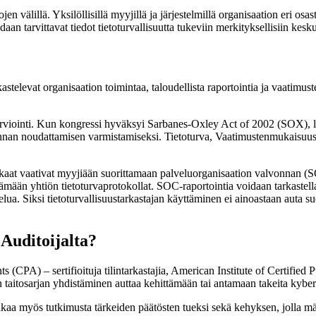
jen välillä. Yksilöllisillä myyjillä ja järjestelmillä organisaation eri os
n tarvittavat tiedot tietoturvallisuutta tukeviin merkityksellisiin kesku
vat organisaation toimintaa, taloudellista raportointia ja vaatimust
oarviointi. Kun kongressi hyväksyi Sarbanes-Oxley Act of 2002 (SOX), 
vonnan noudattamisen varmistamiseksi. Tietoturva, Vaatimustenmukaisuus j
kaat vaativat myyjiään suorittamaan palveluorganisaation valvonnan (SO
ttämään yhtiön tietoturvaprotokollat. SOC-raportointia voidaan tarkastel
ua. Siksi tietoturvallisuustarkastajan käyttäminen ei ainoastaan auta s
 Auditoijalta?
nts (CPA) – sertifioituja tilintarkastajia, American Institute of Certifi
 taitosarjan yhdistäminen auttaa kehittämään tai antamaan takeita kyber
jakaa myös tutkimusta tärkeiden päätösten tueksi sekä kehyksen, jolla mä