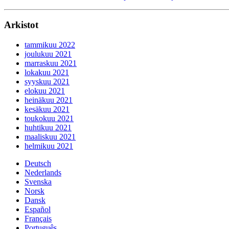
Arkistot
tammikuu 2022
joulukuu 2021
marraskuu 2021
lokakuu 2021
syyskuu 2021
elokuu 2021
heinäkuu 2021
kesäkuu 2021
toukokuu 2021
huhtikuu 2021
maaliskuu 2021
helmikuu 2021
Deutsch
Nederlands
Svenska
Norsk
Dansk
Español
Français
Português