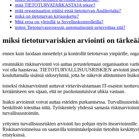
mitä TIETOTURVATARKASTAJA tekee?
mitä organisaation pitäisi etsiä tietoturvan Auditoijalta?
mikä on tietoturvan kirjausketju?
Mitä eroa on yleisillä ja Sovelluskontrolleilla?
miten Tietoturvaprosessin automatisointi sujuvoittaa sitä?
miksi tietoturvariskien arviointi on tärkeä
ennen kuin luodaan menettelyt ja kontrollit tietoturvan ympärille, orga
ensinnäkin riskinarviointi voi auttaa perustelemaan organisaation vartio
voi olla haastavaa. TIETOTURVALLISUUSRISKIEN arviointi jäsentää kriit
kouluttamalla sisäisiä sidosryhmiä, jotta he näkevät altistumisen lisäksi
toiseksi riskinarvioinnit auttavat virtaviivaistamaan IT-osaston tuotta
keräämiseen sen sijaan, että ne puolustautuisivat uhkia vastaan.
lisäksi arvioinnit voivat auttaa esteiden purkamisessa. Turvallisuusris
henkilöstö toteuttaa niitä. Työskentely yhdessä samasta riskinarvioinnis
turvallisuustoimiin.
yritysten turvallisuusriskien arviointi luo pohjan myös itsearvioinnill
Riskinarvioinneissa on saatavilla toimintakelpoisiin tietoihin keskittyv
eristyksissä.