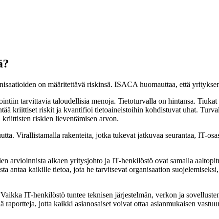
ä?
nisaatioiden on määritettävä riskinsä. ISACA huomauttaa, että yrityksen t
intiin tarvittavia taloudellisia menoja. Tietoturvalla on hintansa. Tiukat
tiset riskit ja kvantifioi tietoaineistoihin kohdistuvat uhat. Turvalli
 kriittisten riskien lieventämisen arvon.
vuutta. Virallistamalla rakenteita, jotka tukevat jatkuvaa seurantaa, IT-
kien arvioinnista alkaen yritysjohto ja IT-henkilöstö ovat samalla aaltop
ta antaa kaikille tietoa, jota he tarvitsevat organisaation suojelemiseksi
e. Vaikka IT-henkilöstö tuntee teknisen järjestelmän, verkon ja sovelluste
iä raportteja, jotta kaikki asianosaiset voivat ottaa asianmukaisen vastu