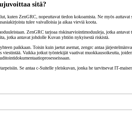
ujuvoittaa sitä?
yökalut, kuten ZenGRC, nopeuttavat tiedon kokoamista. Ne myös auttav
usasiakirjoista tulee vaivalloisia ja aikaa vieviä koota.
duuleistaan. ZenGRC tarjoaa riskinarviointimoduuleja, jotka antavat tie
ita, jotka antavat johdolle Kuvan yhtiön nykyisestä riskistä.
a yhteen paikkaan. Toisin kuin jaetut asemat, zengrc antaa järjestelmänv
 viestintää. Vaikka jotkut työntekijät vaativat muokkausoikeutta, joiden
auditointidokumentaatioprosesseissaan.
in tarpeisiin. Se antaa c-Suitelle yleiskuvan, jonka he tarvitsevat IT-ma