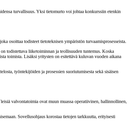
densa turvallisuus. Yksi tietomurto voi johtaa konkurssiin etenkin
joka osoittaa todisteet tietoteknisen ympäristön turvaamisprosesseista.
on on todistettava liiketoiminnan ja teollisuuden tuntemus. Koska
vista toimista. Lisäksi yritysten on esitettävä kuluvan vuoden aikana
ttelosta, työntekijöiden ja prosessien suoriutumisesta sekä sisäisen
 Yleisiä valvontatoimia ovat muun muassa operatiivinen, hallinnollinen,
isemaan. Sovellusohjaus korostaa tietojen tarkkuutta, erityisesti