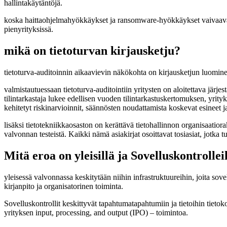
hallintakäytäntöjä.
koska haittaohjelmahyökkäykset ja ransomware-hyökkäykset vaivaavat yr
pienyrityksissä.
mikä on tietoturvan kirjausketju?
tietoturva-auditoinnin aikaavievin näkökohta on kirjausketjun luominen.
valmistautuessaan tietoturva-auditointiin yritysten on aloitettava järj
tilintarkastaja lukee edellisen vuoden tilintarkastuskertomuksen, yrity
kehitetyt riskinarvioinnit, säännösten noudattamista koskevat esineet ja 
lisäksi tietotekniikkaosaston on kerättävä tietohallinnon organisaatiora
valvonnan testeistä. Kaikki nämä asiakirjat osoittavat tosiasiat, jotka tu
Mitä eroa on yleisillä ja Sovelluskontrollei
yleisessä valvonnassa keskitytään niihin infrastruktuureihin, joita sov
kirjanpito ja organisatorinen toiminta.
Sovelluskontrollit keskittyvät tapahtumatapahtumiin ja tietoihin tietok
yrityksen input, processing, and output (IPO) – toimintoa.