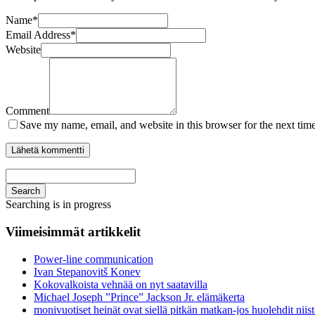
Name
*
Email Address
*
Website
Comment
Save my name, email, and website in this browser for the next tim
Search
Searching is in progress
Viimeisimmät artikkelit
Power-line communication
Ivan Stepanovitš Konev
Kokovalkoista vehnää on nyt saatavilla
Michael Joseph ”Prince” Jackson Jr. elämäkerta
monivuotiset heinät ovat siellä pitkän matkan-jos huolehdit niist