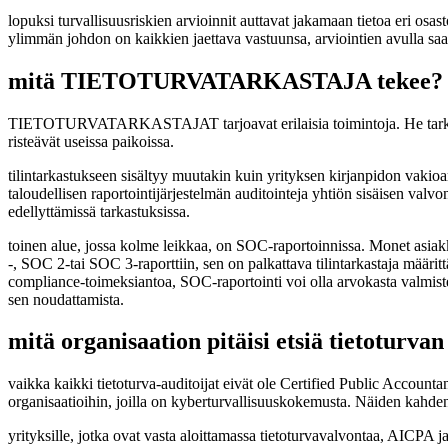
lopuksi turvallisuusriskien arvioinnit auttavat jakamaan tietoa eri osasto
ylimmän johdon on kaikkien jaettava vastuunsa, arviointien avulla saadaa
mitä TIETOTURVATARKASTAJA tekee?
TIETOTURVATARKASTAJAT tarjoavat erilaisia toimintoja. He tarkastele
risteävät useissa paikoissa.
tilintarkastukseen sisältyy muutakin kuin yrityksen kirjanpidon vaki
taloudellisen raportointijärjestelmän auditointeja yhtiön sisäisen val
edellyttämissä tarkastuksissa.
toinen alue, jossa kolme leikkaa, on SOC-raportoinnissa. Monet asiak
-, SOC 2-tai SOC 3-raporttiin, sen on palkattava tilintarkastaja määri
compliance-toimeksiantoa, SOC-raportointi voi olla arvokasta valmistel
sen noudattamista.
mitä organisaation pitäisi etsiä tietoturvan
vaikka kaikki tietoturva-auditoijat eivät ole Certified Public Accounta
organisaatioihin, joilla on kyberturvallisuuskokemusta. Näiden kahden
yrityksille, jotka ovat vasta aloittamassa tietoturvavalvontaa, AICPA 