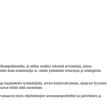
katapahtumilta, ja niihin sisältyy teknisiä arviointeja, joissa
män-kuin-asiantuntija se, mutta ymmärtää resursseja ja strategioita
taja haastattelee työntekijöitä, arvioi kulunvalvonnan, analysoi fyysisen
aluavat tehdä niitä useammin.
ne vastaavat myös ohjelmistojen seurantaraportteihin ja palvelimen ja