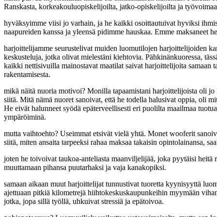
Ranskasta, korkeakouluopiskelijoilta, jatko-opiskelijoilta ja työvoimaan
hyväksyimme viisi jo varhain, ja he kaikki osoittautuivat hyviksi ih
naapureiden kanssa ja yleensä pidimme hauskaa. Emme maksaneet heille
harjoittelijamme seurustelivat muiden luomutilojen harjoittelijoiden kan
keskusteluja, jotka olivat mielestäni kiehtovia. Pähkinänkuoressa, täss
kaikki nettisivuilla mainostavat maatilat saivat harjoittelijoita sam
rakentamisesta.
mikä näitä nuoria motivoi? Monilla tapaamistani harjoittelijoista oli 
siitä. Mitä nämä nuoret sanoivat, että he todella halusivat oppia, oli
He eivät halunneet syödä epäterveellisesti eri puolilta maailmaa tuotu
ympäröiminä.
mutta vaihtoehto? Useimmat etsivät vielä yhtä. Monet wooferit sanoiva
siitä, miten ansaita tarpeeksi rahaa maksaa takaisin opintolainansa, saat
joten he toivoivat taukoa-anteliasta maanviljelijää, joka pyytäisi hei
muuttamaan pihansa puutarhaksi ja vaja kanakopiksi.
samaan aikaan muut harjoittelijat tunnustivat tuoretta kyynisyyttä luom
ajettuaan pitkiä kilometrejä hiihtokeskuskaupunkeihin myymään vihanneks
jotka, jopa sillä työllä, uhkuivat stressiä ja epätoivoa.