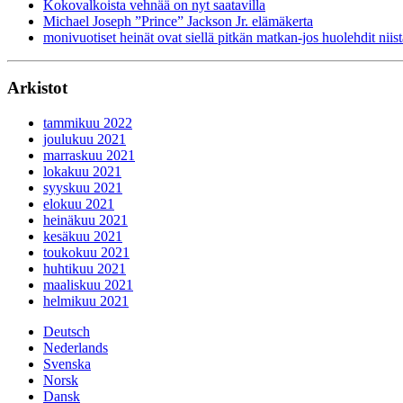
Kokovalkoista vehnää on nyt saatavilla
Michael Joseph ”Prince” Jackson Jr. elämäkerta
monivuotiset heinät ovat siellä pitkän matkan-jos huolehdit niist
Arkistot
tammikuu 2022
joulukuu 2021
marraskuu 2021
lokakuu 2021
syyskuu 2021
elokuu 2021
heinäkuu 2021
kesäkuu 2021
toukokuu 2021
huhtikuu 2021
maaliskuu 2021
helmikuu 2021
Deutsch
Nederlands
Svenska
Norsk
Dansk