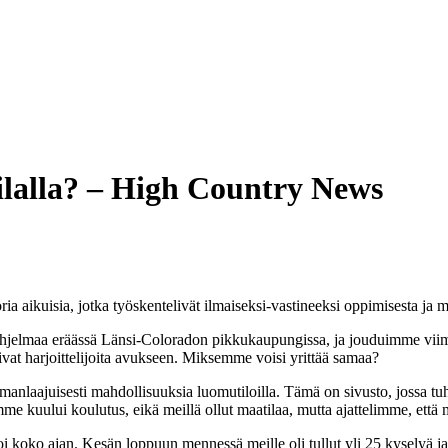
ilalla? – High Country News
a aikuisia, jotka työskentelivät ilmaiseksi-vastineeksi oppimisesta ja maja
hjelmaa eräässä Länsi-Coloradon pikkukaupungissa, ja jouduimme vi
ivat harjoittelijoita avukseen. Miksemme voisi yrittää samaa?
lmanlaajuisesti mahdollisuuksia luomutiloilla. Tämä on sivusto, jossa t
iimme kuului koulutus, eikä meillä ollut maatilaa, mutta ajattelimme, että
oko ajan. Kesän loppuun mennessä meille oli tullut yli 25 kyselyä ja 