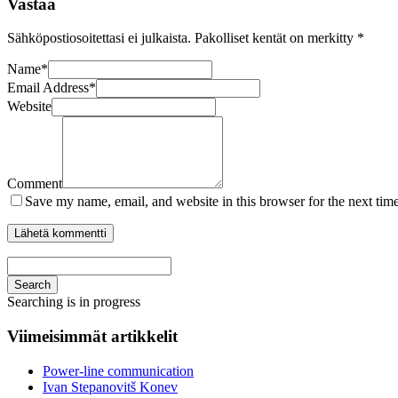
Vastaa
Sähköpostiosoitettasi ei julkaista.
Pakolliset kentät on merkitty
*
Name
*
Email Address
*
Website
Comment
Save my name, email, and website in this browser for the next tim
Search
Searching is in progress
Viimeisimmät artikkelit
Power-line communication
Ivan Stepanovitš Konev