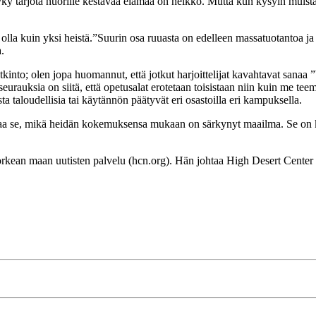
ky tarjota nuorille kestävää elämää on heikko. Mutta kun kysyin muista
voin olla kuin yksi heistä.”Suurin osa ruuasta on edelleen massatuotanto
.
tutkinto; olen jopa huomannut, että jotkut harjoittelijat kavahtavat sana
urauksia on siitä, että opetusalat erotetaan toisistaan niin kuin me teemm
ta taloudellisia tai käytännön päätyvät eri osastoilla eri kampuksella.
ntaa se, mikä heidän kokemuksensa mukaan on särkynyt maailma. Se on kaun
rkean maan uutisten palvelu (hcn.org). Hän johtaa High Desert Center 