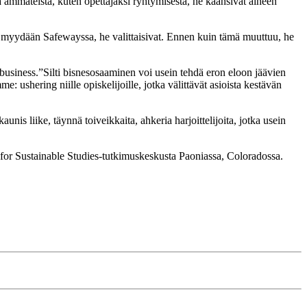
 ammateista, kuten opettajaksi ryhtymisestä, he käänsivät aiheen
a ja myydään Safewayssa, he valittaisivat. Ennen kuin tämä muuttuu, he
a ”business.”Silti bisnesosaaminen voi usein tehdä eron eloon jäävien
e: ushering niille opiskelijoille, jotka välittävät asioista kestävän
is liike, täynnä toiveikkaita, ahkeria harjoittelijoita, jotka usein
for Sustainable Studies-tutkimuskeskusta Paoniassa, Coloradossa.