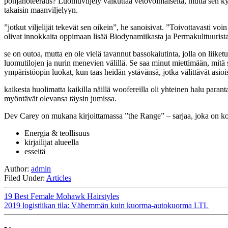
pohjanoteeraus? Luomuviljely vaikuttaa vetovoimaiselta, mutta sen ky
takaisin maanviljelyyn.
”jotkut viljelijät tekevät sen oikein”, he sanoisivat. ”Toivottavasti 
olivat innokkaita oppimaan lisää Biodynamiikasta ja Permakulttuurista
se on outoa, mutta en ole vielä tavannut bassokaiutinta, jolla on liike
luomutilojen ja nurin menevien välillä. Se saa minut miettimään, mitä se
ympäristöopin luokat, kun taas heidän ystävänsä, jotka välittävät asiois
kaikesta huolimatta kaikilla näillä woofereilla oli yhteinen halu para
myöntävät olevansa täysin jumissa.
Dev Carey on mukana kirjoittamassa ”the Range” – sarjaa, joka on ko
Energia & teollisuus
kirjailijat alueella
esseitä
Author:
admin
Filed Under:
Articles
19 Best Female Mohawk Hairstyles
2019 logistiikan tila: Vähemmän kuin kuorma-autokuorma LTL