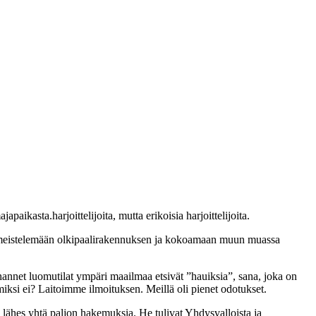
paikasta.harjoittelijoita, mutta erikoisia harjoittelijoita.
imeistelemään olkipaalirakennuksen ja kokoamaan muun muassa
uhannet luomutilat ympäri maailmaa etsivät ”hauiksia”, sana, joka on
 miksi ei? Laitoimme ilmoituksen. Meillä oli pienet odotukset.
lähes yhtä paljon hakemuksia. He tulivat Yhdysvalloista ja