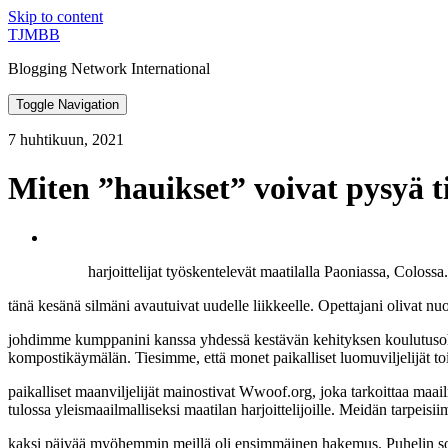
Skip to content
TJMBB
Blogging Network International
Toggle Navigation
7 huhtikuun, 2021
Miten ”hauikset” voivat pysyä t
harjoittelijat työskentelevät maatilalla Paoniassa, Colossa.
tänä kesänä silmäni avautuivat uudelle liikkeelle. Opettajani olivat nuori
johdimme kumppanini kanssa yhdessä kestävän kehityksen koulutuso
kompostikäymälän. Tiesimme, että monet paikalliset luomuviljelijät to
paikalliset maanviljelijät mainostivat Wwoof.org, joka tarkoittaa maai
tulossa yleismaailmalliseksi maatilan harjoittelijoille. Meidän tarpeis
kaksi päivää myöhemmin meillä oli ensimmäinen hakemus. Puhelin soi k