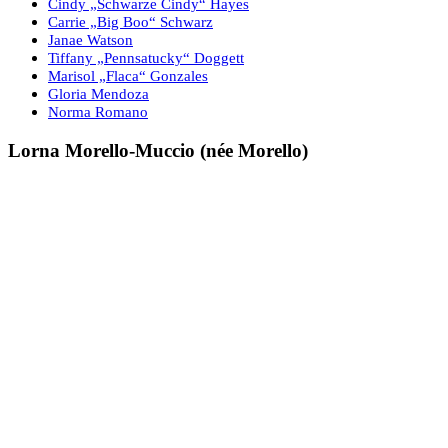
Cindy „Schwarze Cindy“ Hayes
Carrie „Big Boo“ Schwarz
Janae Watson
Tiffany „Pennsatucky“ Doggett
Marisol „Flaca“ Gonzales
Gloria Mendoza
Norma Romano
Lorna Morello-Muccio (née Morello)