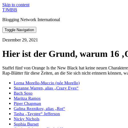
Skip to content
TJMBB
Blogging Network International
Toggle Navigation
Dezember 29, 2021
Hier ist der Grund, warum 16 ‚
Staffel fünf von Orange Is the New Black hat keine neuen Charaktere e
Rap-Blätter für diese Zeiten, an die Sie sich nicht erinnern können,
Lorna Morello-Muccio (née Morello)
Suzanne Warren, alias „Crazy Eyes“
Bach Soso
Maritza Ramos
Piper Chapman
Galina Reznikov, alias „Rot“
Tasha „Taystee“ Jefferson
Nicky Nichols
Sophia Burset