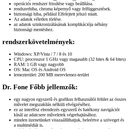
operációs rendszer frissítése vagy beállítása.
rendszerhiba, chroma képernyő vagy felfüggesztések.
biztonsági hiba, például Elfelejtett jelszó miatt.
Az adatok véletlen törlése.
az adatok szinkronizálásának komplikációja néhány
biztonsági mentéshez.
rendszerkövetelmények:
Windows: XP/Vista / 7 / 8 és 10
CPU: processzor 1 GHz vagy magasabb (32 bites & 64 bites)
RAM: 1 GB vagy nagyobb
OS: Mac OS és Android OS
lemezterület: 200 MB merevlemez-terület
Dr. Fone Főbb jellemzők:
egy nagyon egyszerű és grafikus felhasználói felület az összes
művelet megszakítás nélküli elvégzéséhez.
ez az interfész elrendezés egyszerű és hatékony navigációt
kínál az adatcsere műveletek végrehajtásához.
minden üzenetünket visszaállíthatjuk, beleértve a szöveget és
a multimédiát is.