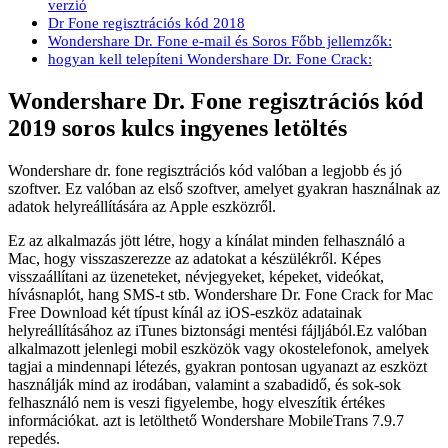
verzió
Dr Fone regisztrációs kód 2018
Wondershare Dr. Fone e-mail és Soros Főbb jellemzők:
hogyan kell telepíteni Wondershare Dr. Fone Crack:
Wondershare Dr. Fone regisztrációs kód
2019 soros kulcs ingyenes letöltés
Wondershare dr. fone regisztrációs kód valóban a legjobb és jó
szoftver. Ez valóban az első szoftver, amelyet gyakran használnak az
adatok helyreállítására az Apple eszközről.
Ez az alkalmazás jött létre, hogy a kínálat minden felhasználó a
Mac, hogy visszaszerezze az adatokat a készülékről. Képes
visszaállítani az üzeneteket, névjegyeket, képeket, videókat,
hívásnaplót, hang SMS-t stb. Wondershare Dr. Fone Crack for Mac
Free Download két típust kínál az iOS-eszköz adatainak
helyreállításához az iTunes biztonsági mentési fájljából.Ez valóban
alkalmazott jelenlegi mobil eszközök vagy okostelefonok, amelyek
tagjai a mindennapi létezés, gyakran pontosan ugyanazt az eszközt
használják mind az irodában, valamint a szabadidő, és sok-sok
felhasználó nem is veszi figyelembe, hogy elveszítik értékes
információkat. azt is letölthető Wondershare MobileTrans 7.9.7
repedés.