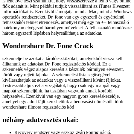
is lehetővé teszi számunkra, hogy visszaszerezze a felhő vagy online
fiók adatait is. Mint például tudjuk visszaállítani az iTunes Elveszett
információkat is. Ezenkívül támogatja mind a Mac, mind a Windows
operációs rendszereket. Dr. fone van egy egyszerű és egyértelmű
felhasználói felület elrendezés, amellyel még egy na ++ felhasználó
hatékonyan elvégezni bármilyen műveletet. A felhasználó mindössze
három egyszerű lépésben helyreállíthatja az adatokat.
Wondershare Dr. Fone Crack
szkennelje be azokat a tárolóeszközöket, amelyekből vissza kell
állítanunk az adatokat Dr. Fone regisztrációs kóddal. Ez a
szkennelés végez alapos keresést a készülék bármilyen elveszett,
törölt vagy rejtett fájlokat. A szkennelési lista segítségével
kiválaszthatjuk az adatokat vagy a visszaállítani kívánt fájlokat.
Testreszabhatjuk ezt a vizsgálatot, hogy csak egy mappát vagy
mappát szkenneljünk, ha tisztában vagyunk annak korábbi
helyzetével. Ezenkívül van egy nagyon gyors kereséskezelője,
amellyel egy adott fájlt kereshetünk a beolvasási döntésből. több
wondershare filmora regisztrációs kód
néhány adatvesztés okai:
Recovery rendszer vagy eszköz gyári konfiguráció.