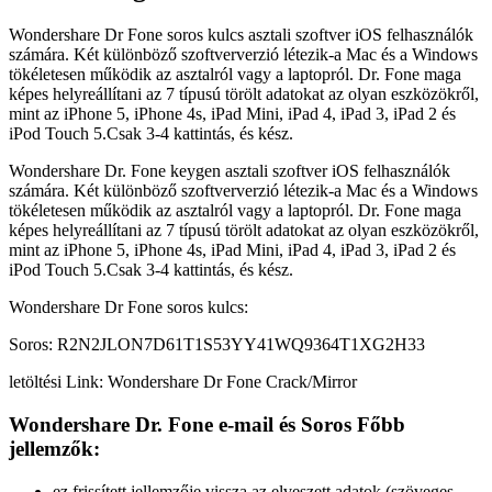
Wondershare Dr Fone soros kulcs asztali szoftver iOS felhasználók
számára. Két különböző szoftververzió létezik-a Mac és a Windows
tökéletesen működik az asztalról vagy a laptopról. Dr. Fone maga
képes helyreállítani az 7 típusú törölt adatokat az olyan eszközökről,
mint az iPhone 5, iPhone 4s, iPad Mini, iPad 4, iPad 3, iPad 2 és
iPod Touch 5.Csak 3-4 kattintás, és kész.
Wondershare Dr. Fone keygen asztali szoftver iOS felhasználók
számára. Két különböző szoftververzió létezik-a Mac és a Windows
tökéletesen működik az asztalról vagy a laptopról. Dr. Fone maga
képes helyreállítani az 7 típusú törölt adatokat az olyan eszközökről,
mint az iPhone 5, iPhone 4s, iPad Mini, iPad 4, iPad 3, iPad 2 és
iPod Touch 5.Csak 3-4 kattintás, és kész.
Wondershare Dr Fone soros kulcs:
Soros: R2N2JLON7D61T1S53YY41WQ9364T1XG2H33
letöltési Link: Wondershare Dr Fone Crack/Mirror
Wondershare Dr. Fone e-mail és Soros Főbb
jellemzők:
ez frissített jellemzője vissza az elveszett adatok (szöveges