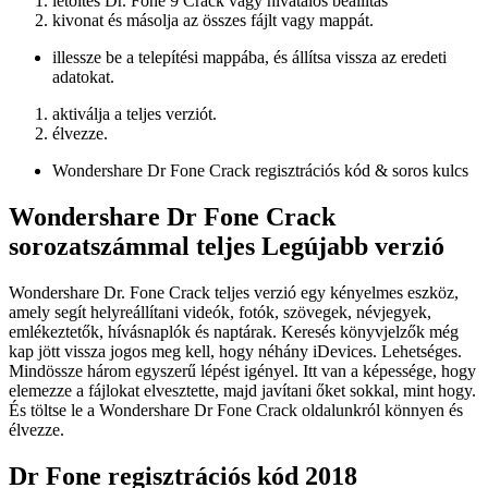
letöltés Dr. Fone 9 Crack vagy hivatalos beállítás
kivonat és másolja az összes fájlt vagy mappát.
illessze be a telepítési mappába, és állítsa vissza az eredeti
adatokat.
aktiválja a teljes verziót.
élvezze.
Wondershare Dr Fone Crack regisztrációs kód & soros kulcs
Wondershare Dr Fone Crack
sorozatszámmal teljes Legújabb verzió
Wondershare Dr. Fone Crack teljes verzió egy kényelmes eszköz,
amely segít helyreállítani videók, fotók, szövegek, névjegyek,
emlékeztetők, hívásnaplók és naptárak. Keresés könyvjelzők még
kap jött vissza jogos meg kell, hogy néhány iDevices. Lehetséges.
Mindössze három egyszerű lépést igényel. Itt van a képessége, hogy
elemezze a fájlokat elvesztette, majd javítani őket sokkal, mint hogy.
És töltse le a Wondershare Dr Fone Crack oldalunkról könnyen és
élvezze.
Dr Fone regisztrációs kód 2018