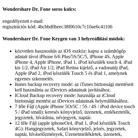
Wondershare Dr. Fone soros kulcs:
engedélyezett e-mail:
regisztrációs kód: 4bcbbd0beec38f0610c7c10ae6c41106
Wondershare Dr. Fone Keygen van 3 helyreállítási módok:
közvetlen hasznosítás az iOS eszköz: kapsz a számítógép
adatait távol iPhone 6/6 Plus/5S/5C/5, iPhone 4S, Apple
iPhone 4, Apple iPhone, iPad 1, iPod készülék touch 4, iPad
kis 1/2, iPad Air 1/2, iPad Retina kijelző, a vadonatúj iPad,
Apple iPad 2, iPod készülék Touch 5 és iPad 1, amelynek
egyenes szkennelés.
Itunes backup recovery mode: az iTunes biztonsági mentéseit
kell használnia az iDevices adatainak javításához.
ICloud Backup recovery mode: használja az iCloud
biztonsági mentést az iDevices adatainak helyreállításához.
7 féle Fájl (Apple iPhone 5Or5C / 5S / 4S / iPod device touch
5 / iPad small): keresés könyvjelző, üzenetek, emlékeztetők,
jegyzetek, híváslista, névjegyek, naptár.
12 féle Fájl (apple iphoneOr4, iPad 1, iPod készülék Touch
4G): Hangjegyzetek, Safari könyvjelző, jelzés, jegyzetek,
naptár, híváselőzmények, Üzenetmellékletek, üzenetek,