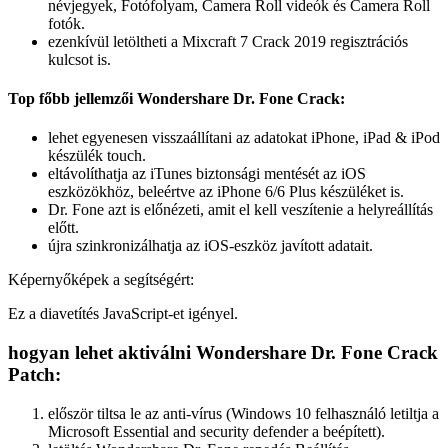
névjegyek, Fotófolyam, Camera Roll videók és Camera Roll
fotók.
ezenkívül letöltheti a Mixcraft 7 Crack 2019 regisztrációs
kulcsot is.
Top főbb jellemzői Wondershare Dr. Fone Crack:
lehet egyenesen visszaállítani az adatokat iPhone, iPad & iPod
készülék touch.
eltávolíthatja az iTunes biztonsági mentését az iOS
eszközökhöz, beleértve az iPhone 6/6 Plus készüléket is.
Dr. Fone azt is előnézeti, amit el kell veszítenie a helyreállítás
előtt.
újra szinkronizálhatja az iOS-eszköz javított adatait.
Képernyőképek a segítségért:
Ez a diavetítés JavaScript-et igényel.
hogyan lehet aktiválni Wondershare Dr. Fone Crack
Patch:
először tiltsa le az anti-vírus (Windows 10 felhasználó letiltja a
Microsoft Essential and security defender a beépített).