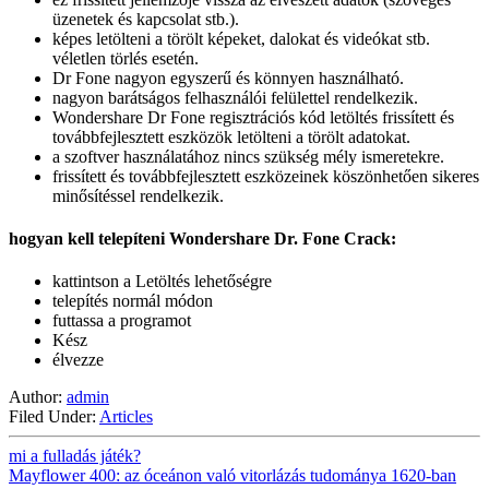
üzenetek és kapcsolat stb.).
képes letölteni a törölt képeket, dalokat és videókat stb.
véletlen törlés esetén.
Dr Fone nagyon egyszerű és könnyen használható.
nagyon barátságos felhasználói felülettel rendelkezik.
Wondershare Dr Fone regisztrációs kód letöltés frissített és
továbbfejlesztett eszközök letölteni a törölt adatokat.
a szoftver használatához nincs szükség mély ismeretekre.
frissített és továbbfejlesztett eszközeinek köszönhetően sikeres
minősítéssel rendelkezik.
hogyan kell telepíteni Wondershare Dr. Fone Crack:
kattintson a Letöltés lehetőségre
telepítés normál módon
futtassa a programot
Kész
élvezze
Author:
admin
Filed Under:
Articles
mi a fulladás játék?
Mayflower 400: az óceánon való vitorlázás tudománya 1620-ban