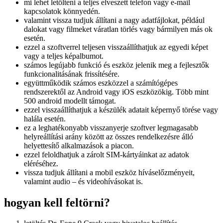
mi lehet letölteni a teljes elveszett telefon vagy e-mail
kapcsolatok könnyedén.
valamint vissza tudjuk állítani a nagy adatfájlokat, például
dalokat vagy filmeket váratlan törlés vagy bármilyen más ok
esetén.
ezzel a szoftverrel teljesen visszaállíthatjuk az egyedi képet
vagy a teljes képalbumot.
számos legújabb funkció és eszköz jelenik meg a fejlesztők
funkcionalitásának frissítésére.
együttműködik számos eszközzel a számítógépes
rendszerektől az Android vagy iOS eszközökig. Több mint
500 android modellt támogat.
ezzel visszaállíthatjuk a készülék adatait képernyő törése vagy
halála esetén.
ez a leghatékonyabb visszanyerje szoftver legmagasabb
helyreállítási arány között az összes rendelkezésre álló
helyettesítő alkalmazások a piacon.
ezzel feloldhatjuk a zárolt SIM-kártyáinkat az adatok
eléréséhez.
vissza tudjuk állítani a mobil eszköz híváselőzményeit,
valamint audio – és videohívásokat is.
hogyan kell feltörni?