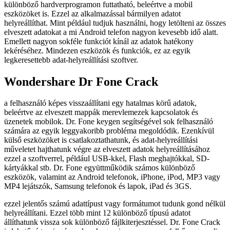
különböző hardverprogramon futtatható, beleértve a mobil
eszközöket is. Ezzel az alkalmazással bármilyen adatot
helyreállíthat. Mint például tudjuk használni, hogy letölteni az összes
elveszett adatokat a mi Android telefon nagyon kevesebb idő alatt.
Emellett nagyon sokféle funkciót kínál az adatok hatékony
lekéréséhez. Mindezen eszközök és funkciók, ez az egyik
legkeresettebb adat-helyreállítási szoftver.
Wondershare Dr Fone Crack
a felhasználó képes visszaállítani egy hatalmas körű adatok,
beleértve az elveszett mappák merevlemezek kapcsolatok és
üzenetek mobilok. Dr. Fone keygen segítségével sok felhasználó
számára az egyik leggyakoribb probléma megoldódik. Ezenkívül
külső eszközöket is csatlakoztathatunk, és adat-helyreállítási
műveletet hajthatunk végre az elveszett adatok helyreállításához
ezzel a szoftverrel, például USB-kkel, Flash meghajtókkal, SD-
kártyákkal stb. Dr. Fone együttműködik számos különböző
eszközök, valamint az Android telefonok, iPhone, iPod, MP3 vagy
MP4 lejátszók, Samsung telefonok és lapok, iPad és 3GS.
ezzel jelentős számú adattípust vagy formátumot tudunk gond nélkül
helyreállítani. Ezzel több mint 12 különböző típusú adatot
állíthatunk vissza sok különböző fájlkiterjesztéssel. Dr. Fone Crack