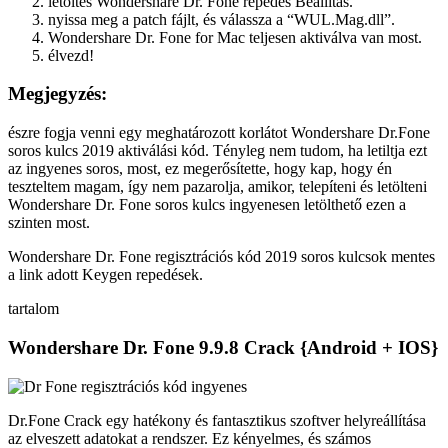
letöltés Wondershare Dr. Fone repedés Beállítás.
nyissa meg a patch fájlt, és válassza a “WUL.Mag.dll”.
Wondershare Dr. Fone for Mac teljesen aktiválva van most.
élvezd!
Megjegyzés:
észre fogja venni egy meghatározott korlátot Wondershare Dr.Fone
soros kulcs 2019 aktiválási kód. Tényleg nem tudom, ha letiltja ezt
az ingyenes soros, most, ez megerősítette, hogy kap, hogy én
teszteltem magam, így nem pazarolja, amikor, telepíteni és letölteni
Wondershare Dr. Fone soros kulcs ingyenesen letölthető ezen a
szinten most.
Wondershare Dr. Fone regisztrációs kód 2019 soros kulcsok mentes
a link adott Keygen repedések.
tartalom
Wondershare Dr. Fone 9.9.8 Crack {Android + IOS}
Dr.Fone Crack egy hatékony és fantasztikus szoftver helyreállítása
az elveszett adatokat a rendszer. Ez kényelmes, és számos