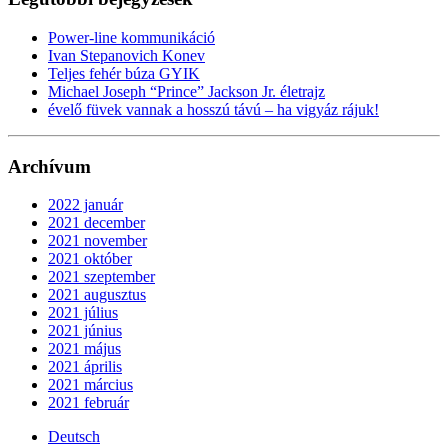
Power-line kommunikáció
Ivan Stepanovich Konev
Teljes fehér búza GYIK
Michael Joseph “Prince” Jackson Jr. életrajz
évelő füvek vannak a hosszú távú – ha vigyáz rájuk!
Archívum
2022 január
2021 december
2021 november
2021 október
2021 szeptember
2021 augusztus
2021 július
2021 június
2021 május
2021 április
2021 március
2021 február
Deutsch