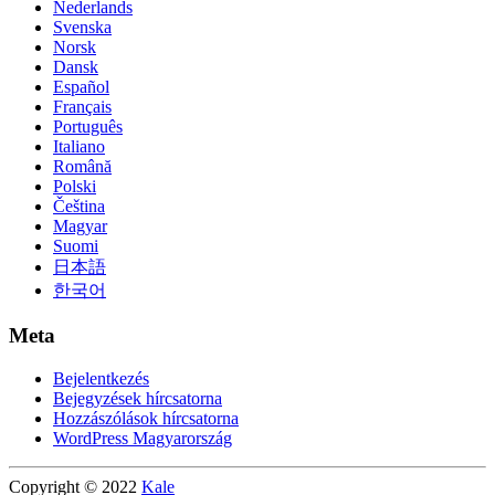
Nederlands
Svenska
Norsk
Dansk
Español
Français
Português
Italiano
Română
Polski
Čeština
Magyar
Suomi
日本語
한국어
Meta
Bejelentkezés
Bejegyzések hírcsatorna
Hozzászólások hírcsatorna
WordPress Magyarország
Copyright © 2022
Kale