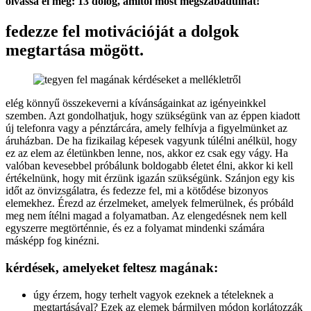
olvassa el még: 13 dolog, amitől most megszabadulhat!
fedezze fel motivációját a dolgok
megtartása mögött.
elég könnyű összekeverni a kívánságainkat az igényeinkkel
szemben. Azt gondolhatjuk, hogy szükségünk van az éppen kiadott
új telefonra vagy a pénztárcára, amely felhívja a figyelmünket az
áruházban. De ha fizikailag képesek vagyunk túlélni anélkül, hogy
ez az elem az életünkben lenne, nos, akkor ez csak egy vágy. Ha
valóban kevesebbel próbálunk boldogabb életet élni, akkor ki kell
értékelnünk, hogy mit érzünk igazán szükségünk. Szánjon egy kis
időt az önvizsgálatra, és fedezze fel, mi a kötődése bizonyos
elemekhez. Érezd az érzelmeket, amelyek felmerülnek, és próbáld
meg nem ítélni magad a folyamatban. Az elengedésnek nem kell
egyszerre megtörténnie, és ez a folyamat mindenki számára
másképp fog kinézni.
kérdések, amelyeket feltesz magának:
úgy érzem, hogy terhelt vagyok ezeknek a tételeknek a
megtartásával? Ezek az elemek bármilyen módon korlátozzák