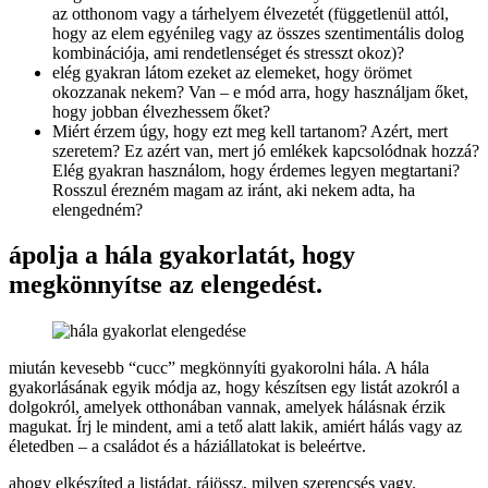
az otthonom vagy a tárhelyem élvezetét (függetlenül attól,
hogy az elem egyénileg vagy az összes szentimentális dolog
kombinációja, ami rendetlenséget és stresszt okoz)?
elég gyakran látom ezeket az elemeket, hogy örömet
okozzanak nekem? Van – e mód arra, hogy használjam őket,
hogy jobban élvezhessem őket?
Miért érzem úgy, hogy ezt meg kell tartanom? Azért, mert
szeretem? Ez azért van, mert jó emlékek kapcsolódnak hozzá?
Elég gyakran használom, hogy érdemes legyen megtartani?
Rosszul érezném magam az iránt, aki nekem adta, ha
elengedném?
ápolja a hála gyakorlatát, hogy
megkönnyítse az elengedést.
miután kevesebb “cucc” megkönnyíti gyakorolni hála. A hála
gyakorlásának egyik módja az, hogy készítsen egy listát azokról a
dolgokról, amelyek otthonában vannak, amelyek hálásnak érzik
magukat. Írj le mindent, ami a tető alatt lakik, amiért hálás vagy az
életedben – a családot és a háziállatokat is beleértve.
ahogy elkészíted a listádat, rájössz, milyen szerencsés vagy.