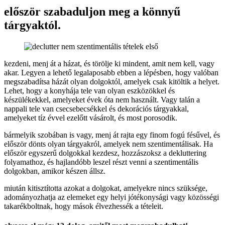
először szabaduljon meg a könnyű
tárgyaktól.
kezdeni, menj át a házat, és törölje ki mindent, amit nem kell, vagy
akar. Legyen a lehető legalaposabb ebben a lépésben, hogy valóban
megszabadítsa házát olyan dolgoktól, amelyek csak kitöltik a helyet.
Lehet, hogy a konyhája tele van olyan eszközökkel és
készülékekkel, amelyeket évek óta nem használt. Vagy talán a
nappali tele van csecsebecsékkel és dekorációs tárgyakkal,
amelyeket tíz évvel ezelőtt vásárolt, és most porosodik.
bármelyik szobában is vagy, menj át rajta egy finom fogú fésűvel, és
először dönts olyan tárgyakról, amelyek nem szentimentálisak. Ha
először egyszerű dolgokkal kezdesz, hozzászoksz a dekluttering
folyamathoz, és hajlandóbb leszel részt venni a szentimentális
dolgokban, amikor készen állsz.
miután kitisztította azokat a dolgokat, amelyekre nincs szüksége,
adományozhatja az elemeket egy helyi jótékonysági vagy közösségi
takarékboltnak, hogy mások élvezhessék a tételeit.