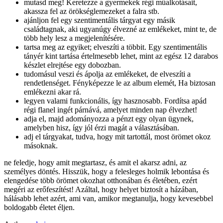
mutasd meg! Keretezze a gyermekek régi műalkotásait,
akassza fel az örökséglemezeket a falra stb.
ajánljon fel egy szentimentális tárgyat egy másik
családtagnak, aki ugyanúgy élvezné az emlékeket, mint te, de
több hely lesz a megjelenítésére.
tartsa meg az egyiket; elveszíti a többit. Egy szentimentális
tányér kint tartása értelmesebb lehet, mint az egész 12 darabos
készlet elrejtése egy dobozban.
tudomásul veszi és ápolja az emlékeket, de elveszíti a
rendetlenséget. Fényképezze le az album elemét, Ha biztosan
emlékezni akar rá.
legyen valami funkcionális, így hasznosabb. Fordítsa apád
régi flanel ingét párnává, amelyet minden nap élvezhet!
adja el, majd adományozza a pénzt egy olyan ügynek,
amelyben hisz, így jól érzi magát a választásában.
adj el tárgyakat, tudva, hogy mit tartottál, most örömet okoz
másoknak.
ne feledje, hogy amit megtartasz, és amit el akarsz adni, az
személyes döntés. Hisszük, hogy a felesleges holmik lebontása és
elengedése több örömet okozhat otthonában és életében, ezért
megéri az erőfeszítést! Azáltal, hogy helyet biztosít a házában,
hálásabb lehet azért, ami van, amikor megtanulja, hogy kevesebbel
boldogabb életet éljen.