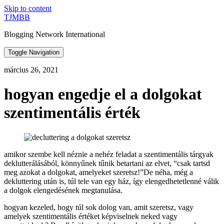
Skip to content
TJMBB
Blogging Network International
Toggle Navigation
március 26, 2021
hogyan engedje el a dolgokat
szentimentális érték
amikor szembe kell néznie a nehéz feladat a szentimentális tárgyak
deklutterálásából, könnyűnek tűnik betartani az elvet, “csak tartsd
meg azokat a dolgokat, amelyeket szeretsz!”De néha, még a
dekluttering után is, túl tele van egy ház, így elengedhetetlenné válik
a dolgok elengedésének megtanulása.
hogyan kezeled, hogy túl sok dolog van, amit szeretsz, vagy
amelyek szentimentális értéket képviselnek neked vagy