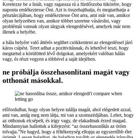
Keretezze be a listát, vagy ragassza rá a fürdőszoba tükörére, hogy
naponta emlékeztesse Önt. Azt is összehajthatja, és megtarthatja a
pénztárcájában, hogy emlékeztesse Önt arra, ami már van, amikor
olyan helyzetben van, amikor többet szeretne vásárolni, vagy
problémái vannak olyan tárgyak elengedésével, amelyek már nem
illenek a helyébe.
a hála helyére való áttérés segíthet csökkenteni az elengedéssel járó
káros csípést. Teret adhat a pozitivitásnak, és lehetővé teszi, hogy
megtartsd a körülötted lévő dolgokat, amelyekért valóban hálás
vagy, és részt vegyen a többivel a saját idejében.
ne próbálja összehasonlítani magát vagy
otthonát másokkal.
előfordulhat, hogy olyan helyen találja magát, ahol elégedett azzal,
ami van, amíg meg nem látja, mi van a szomszédjában. Lehet, hogy
az otthonuk elcsépelt, és irigy vagy, de elakadtnak érzed magad.
Mindannyian hallottuk a kifejezést: “az összehasonlítás az öröm
tolvajja.”Ne hagyd, hogy a féltékenység ellopja az egyszerűbb élet
örömét. Lassan haladjon, de haladjon tovább az elengedés irányába.