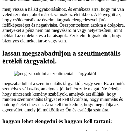
menj vissza a hálád gyakorlásához, és emlékezz arra, hogy mi van
veled szemben, ahol mások vannak az életükben. A lényeg itt az,
hogy csökkentsük az érzelmi tárgyak elengedésével járó
ítélőképességet és negativitást. Összpontosítson azokra a dolgokra,
amelyeket a pénz nem tud megvásárolni vagy helyettesíteni, mint
például az emlékek és a barátságok. Ezek élni fognak attól, hogy
bizonyos elemeket tart-e vagy sem.
lassan megszabaduljon a szentimentális
értékű tárgyaktól.
megszabadulhat a szentimentális tárgyaktól, vagy sem. Ez a döntés
személyes választás, amelynek jól kell éreznie magát. Ne feledje,
hogy nincsenek kemény szabályok, amelyek azt állítják, hogy
minden szentimentális tárgyat el kell távolítani, hogy minimális és
boldog életet élhessen. Arra kell törekednie, hogy megtalálja az
egyensúlyt, amely jól működik az Ön és családja számára.
hogyan lehet elengedni és hogyan kell tartani: