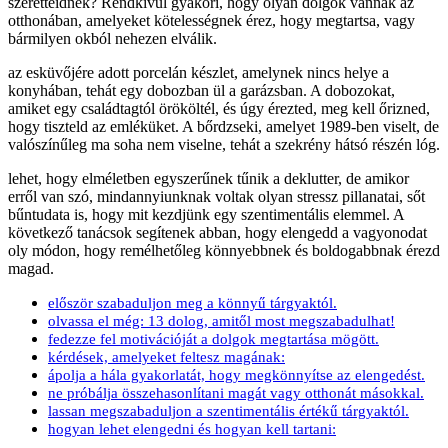
szeretteidnek? Rendkívül gyakori, hogy olyan dolgok vannak az
otthonában, amelyeket kötelességnek érez, hogy megtartsa, vagy
bármilyen okból nehezen elválik.
az esküvőjére adott porcelán készlet, amelynek nincs helye a
konyhában, tehát egy dobozban ül a garázsban. A dobozokat,
amiket egy családtagtól örököltél, és úgy érezted, meg kell őrizned,
hogy tiszteld az emléküket. A bőrdzseki, amelyet 1989-ben viselt, de
valószínűleg ma soha nem viselne, tehát a szekrény hátsó részén lóg.
lehet, hogy elméletben egyszerűnek tűnik a deklutter, de amikor
erről van szó, mindannyiunknak voltak olyan stressz pillanatai, sőt
bűntudata is, hogy mit kezdjünk egy szentimentális elemmel. A
következő tanácsok segítenek abban, hogy elengedd a vagyonodat
oly módon, hogy remélhetőleg könnyebbnek és boldogabbnak érezd
magad.
először szabaduljon meg a könnyű tárgyaktól.
olvassa el még: 13 dolog, amitől most megszabadulhat!
fedezze fel motivációját a dolgok megtartása mögött.
kérdések, amelyeket feltesz magának:
ápolja a hála gyakorlatát, hogy megkönnyítse az elengedést.
ne próbálja összehasonlítani magát vagy otthonát másokkal.
lassan megszabaduljon a szentimentális értékű tárgyaktól.
hogyan lehet elengedni és hogyan kell tartani: