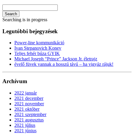
Search
Searching is in progress
Legutóbbi bejegyzések
Power-line kommunikáció
Ivan Stepanovich Konev
Teljes fehér búza GYIK
Michael Joseph “Prince” Jackson Jr. életrajz
évelő füvek vannak a hosszú távú – ha vigyáz rájuk!
Archívum
2022 január
2021 december
2021 november
2021 október
2021 szeptember
2021 augusztus
2021 július
2021 június