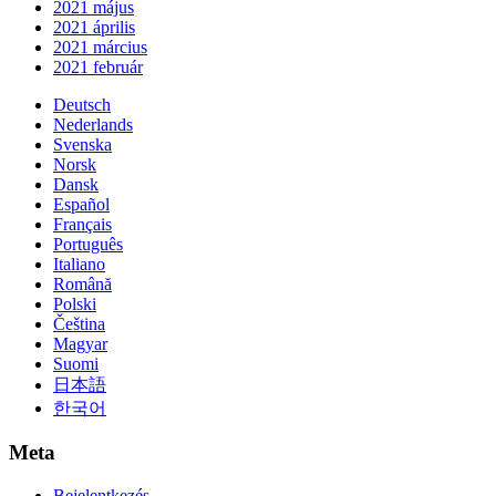
2021 május
2021 április
2021 március
2021 február
Deutsch
Nederlands
Svenska
Norsk
Dansk
Español
Français
Português
Italiano
Română
Polski
Čeština
Magyar
Suomi
日本語
한국어
Meta
Bejelentkezés