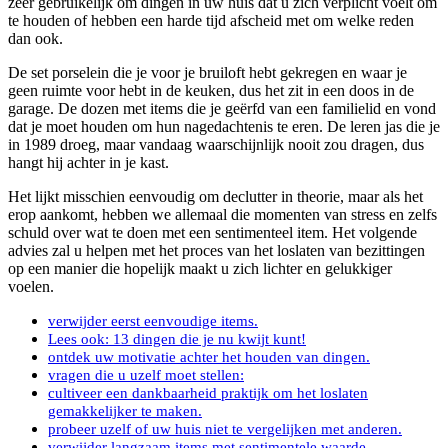
zeer gebruikelijk om dingen in uw huis dat u zich verplicht voelt om
te houden of hebben een harde tijd afscheid met om welke reden
dan ook.
De set porselein die je voor je bruiloft hebt gekregen en waar je
geen ruimte voor hebt in de keuken, dus het zit in een doos in de
garage. De dozen met items die je geërfd van een familielid en vond
dat je moet houden om hun nagedachtenis te eren. De leren jas die je
in 1989 droeg, maar vandaag waarschijnlijk nooit zou dragen, dus
hangt hij achter in je kast.
Het lijkt misschien eenvoudig om declutter in theorie, maar als het
erop aankomt, hebben we allemaal die momenten van stress en zelfs
schuld over wat te doen met een sentimenteel item. Het volgende
advies zal u helpen met het proces van het loslaten van bezittingen
op een manier die hopelijk maakt u zich lichter en gelukkiger
voelen.
verwijder eerst eenvoudige items.
Lees ook: 13 dingen die je nu kwijt kunt!
ontdek uw motivatie achter het houden van dingen.
vragen die u uzelf moet stellen:
cultiveer een dankbaarheid praktijk om het loslaten
gemakkelijker te maken.
probeer uzelf of uw huis niet te vergelijken met anderen.
verwijder langzaam items met sentimentele waarde.