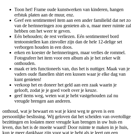
Toon het! Frame oude kunstwerken van kinderen, hangen
erfstuk platen aan de muur, enz.
Geef een sentimenteel item aan een ander familielid dat net zo
van de herinneringen zou genieten als u, maar meer ruimte zal
hebben om het weer te geven.
Eén behouden; de rest verliezen. Eén sentimenteel bord
tentoonstellen kan zinvoller zijn dan de hele 12-delige set
verborgen houden in een doos.
erken en koester de herinneringen, maar verlies de rommel.
Fotografeer het item voor een album als je het zeker wilt
onthouden.
maak er iets functioneels van, dus het is nuttiger. Maak van je
vaders oude flanellen shirt een kussen waar je elke dag van
kunt genieten!
verkoop het en doneer het geld aan een zaak waarin je
gelooft, zodat je je goed voelt over je keuze.
geef items weg, weten wat je hebt vastgehouden zal nu
vreugde brengen aan anderen.
onthoud, wat je bewaart en wat je kiest weg te geven is een
persoonlijke beslissing. Wij geloven dat het scheiden van overtollige
bezittingen en loslaten meer vreugde kan brengen in uw huis en
leven, dus het is de moeite waard! Door ruimte te maken in je huis,
kun je meer dankbaar zijn voor wat je hebt als je leert om een