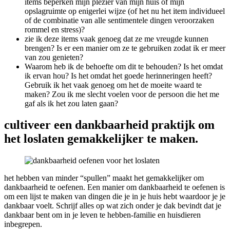
items beperken mijn plezier van mijn huis of mijn
opslagruimte op enigerlei wijze (of het nu het item individueel
of de combinatie van alle sentimentele dingen veroorzaken
rommel en stress)?
zie ik deze items vaak genoeg dat ze me vreugde kunnen
brengen? Is er een manier om ze te gebruiken zodat ik er meer
van zou genieten?
Waarom heb ik de behoefte om dit te behouden? Is het omdat
ik ervan hou? Is het omdat het goede herinneringen heeft?
Gebruik ik het vaak genoeg om het de moeite waard te
maken? Zou ik me slecht voelen voor de persoon die het me
gaf als ik het zou laten gaan?
cultiveer een dankbaarheid praktijk om
het loslaten gemakkelijker te maken.
het hebben van minder “spullen” maakt het gemakkelijker om
dankbaarheid te oefenen. Een manier om dankbaarheid te oefenen is
om een lijst te maken van dingen die je in je huis hebt waardoor je je
dankbaar voelt. Schrijf alles op wat zich onder je dak bevindt dat je
dankbaar bent om in je leven te hebben-familie en huisdieren
inbegrepen.