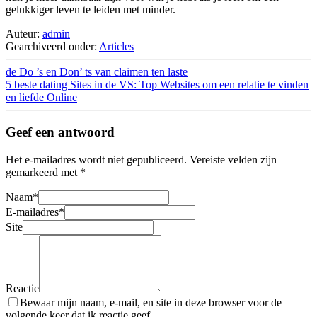
gelukkiger leven te leiden met minder.
Auteur:
admin
Gearchiveerd onder:
Articles
de Do ’s en Don’ ts van claimen ten laste
5 beste dating Sites in de VS: Top Websites om een relatie te vinden
en liefde Online
Geef een antwoord
Het e-mailadres wordt niet gepubliceerd.
Vereiste velden zijn
gemarkeerd met
*
Naam
*
E-mailadres
*
Site
Reactie
Bewaar mijn naam, e-mail, en site in deze browser voor de
volgende keer dat ik reactie geef.