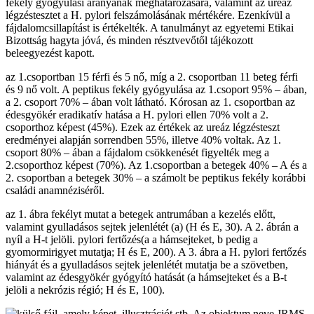
fekély gyógyulási arányának meghatározására, valamint az ureáz
légzéstesztet a H. pylori felszámolásának mértékére. Ezenkívül a
fájdalomcsillapítást is értékelték. A tanulmányt az egyetemi Etikai
Bizottság hagyta jóvá, és minden résztvevőtől tájékozott
beleegyezést kapott.
az 1.csoportban 15 férfi és 5 nő, míg a 2. csoportban 11 beteg férfi
és 9 nő volt. A peptikus fekély gyógyulása az 1.csoport 95% – ában,
a 2. csoport 70% – ában volt látható. Kórosan az 1. csoportban az
édesgyökér eradikatív hatása a H. pylori ellen 70% volt a 2.
csoporthoz képest (45%). Ezek az értékek az ureáz légzésteszt
eredményei alapján sorrendben 55%, illetve 40% voltak. Az 1.
csoport 80% – ában a fájdalom csökkenését figyelték meg a
2.csoporthoz képest (70%). Az 1.csoportban a betegek 40% – A és a
2. csoportban a betegek 30% – a számolt be peptikus fekély korábbi
családi anamnéziséről.
az 1. ábra fekélyt mutat a betegek antrumában a kezelés előtt,
valamint gyulladásos sejtek jelenlétét (a) (H és E, 30). A 2. ábrán a
nyíl a H-t jelöli. pylori fertőzés(a a hámsejteket, b pedig a
gyomormirigyet mutatja; H és E, 200). A 3. ábra a H. pylori fertőzés
hiányát és a gyulladásos sejtek jelenlétét mutatja be a szövetben,
valamint az édesgyökér gyógyító hatását (a hámsejteket és a B-t
jelöli a nekrózis régió; H és E, 100).