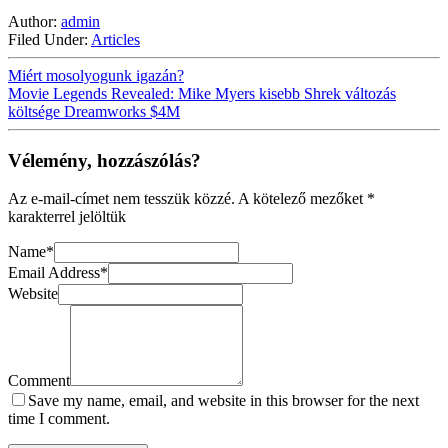
Author:
admin
Filed Under:
Articles
Miért mosolyogunk igazán?
Movie Legends Revealed: Mike Myers kisebb Shrek változás
költsége Dreamworks $4M
Vélemény, hozzászólás?
Az e-mail-címet nem tesszük közzé.
A kötelező mezőket
*
karakterrel jelöltük
Name
*
Email Address
*
Website
Comment
Save my name, email, and website in this browser for the next
time I comment.