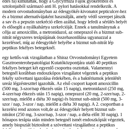
édes fa) kimutatták, hogy a Glycyrrhiza Fajok gyökereiből és
sztolonjaiból származó anti H. pylori hatásokkal rendelkezik. A
modern orvostudományban az édesgyökér-kivonatot pepticulcer-hez
és a bizmut alternatívájaként használják, amely védő szerepet játszik
a sav és a pepszin szekréció ellen azáltal, hogy lefedi a sérülés helyét
és elősegíti a nyálkahártya szekrécióját. Ennek a tanulmánynak a
célja az amoxicillin, a metronidazol, az omeprazol és a bizmut sub-
nitrát négyszeres terápiájának összehasonlítása ugyanazzal a
kezeléssel, míg az édesgyökér helyébe a bizmut sub-nitrát lép
peptikus fekélyes betegeknél.
egy kettős-vak vizsgálatban a Shiraz Orvostudományi Egyetem
Gasztroenterohepatológiai Kutatóközpontjára utaló 40 peptikus
fekélyes beteget két egyenlő csoportra osztottak. Valamennyi
betegnél korábban endoszkópos vizsgálatot végeztek a peptikus
fekély szövettani igazolása érdekében, és a baktériumok jelenlétét
ureáz légzésteszttel igazolták. Az első csoport kapott amoxicillin
(500 mg, 3-szor/nap étkezés után 15 napig), metronidazol (250 mg,
4-szer/nap étkezés után 15 napig), omeprazol (20 mg, 2-szer/nap, 2-
szer/nap, mielőtt a diéta 30 napig) és bizmut sub-nitrát (500 mg, 3-
szor / nap, 3-szor / nap, mielőtt a diéta 30 napig). A 2. csoportban a
kezelési rend azonos volt,de az édesgyökér helyett bizmut sub-
nitrátot (250 mg, 3-szor/nap, 3-szor / nap, a diéta előtt 30 napig). 1
hónapos terápia után minden betegnél ismét endoszkópiát végeztek,
amely biopsziát biztosított a szövettani vizsgálathoz a peptikus