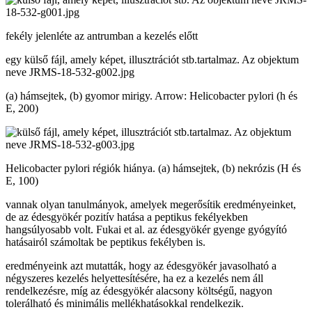
fekély jelenléte az antrumban a kezelés előtt
egy külső fájl, amely képet, illusztrációt stb.tartalmaz. Az objektum
neve JRMS-18-532-g002.jpg
(a) hámsejtek, (b) gyomor mirigy. Arrow: Helicobacter pylori (h és
E, 200)
Helicobacter pylori régiók hiánya. (a) hámsejtek, (b) nekrózis (H és
E, 100)
vannak olyan tanulmányok, amelyek megerősítik eredményeinket,
de az édesgyökér pozitív hatása a peptikus fekélyekben
hangsúlyosabb volt. Fukai et al. az édesgyökér gyenge gyógyító
hatásairól számoltak be peptikus fekélyben is.
eredményeink azt mutatták, hogy az édesgyökér javasolható a
négyszeres kezelés helyettesítésére, ha ez a kezelés nem áll
rendelkezésre, míg az édesgyökér alacsony költségű, nagyon
tolerálható és minimális mellékhatásokkal rendelkezik.