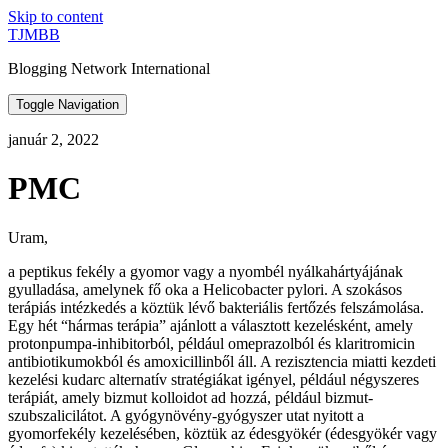
Skip to content
TJMBB
Blogging Network International
Toggle Navigation
január 2, 2022
PMC
Uram,
a peptikus fekély a gyomor vagy a nyombél nyálkahártyájának
gyulladása, amelynek fő oka a Helicobacter pylori. A szokásos
terápiás intézkedés a köztük lévő bakteriális fertőzés felszámolása.
Egy hét “hármas terápia” ajánlott a választott kezelésként, amely
protonpumpa-inhibitorból, például omeprazolból és klaritromicin
antibiotikumokból és amoxicillinből áll. A rezisztencia miatti kezdeti
kezelési kudarc alternatív stratégiákat igényel, például négyszeres
terápiát, amely bizmut kolloidot ad hozzá, például bizmut-
szubszalicilátot. A gyógynövény-gyógyszer utat nyitott a
gyomorfekély kezelésében, köztük az édesgyökér (édesgyökér vagy