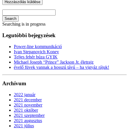
Search
Searching is in progress
Legutóbbi bejegyzések
Power-line kommunikáció
Ivan Stepanovich Konev
Teljes fehér búza GYIK
Michael Joseph “Prince” Jackson Jr. életrajz
évelő füvek vannak a hosszú távú – ha vigyáz rájuk!
Archívum
2022 január
2021 december
2021 november
2021 október
2021 szeptember
2021 augusztus
2021 július