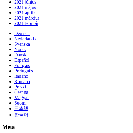
2021 június
2021 május
2021 április
2021 március
2021 február
Deutsch
Nederlands
Svenska
Norsk
Dansk
Español
Français
Português
Italiano
Română
Polski
Čeština
Magyar
Suomi
日本語
한국어
Meta