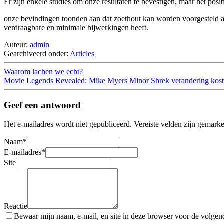
Er zijn enkele studies om onze resultaten te bevestigen, maar het po
onze bevindingen toonden aan dat zoethout kan worden voorgesteld als
verdraagbare en minimale bijwerkingen heeft.
Auteur:
admin
Gearchiveerd onder:
Articles
Waarom lachen we echt?
Movie Legends Revealed: Mike Myers Minor Shrek verandering ko
Geef een antwoord
Het e-mailadres wordt niet gepubliceerd.
Vereiste velden zijn gemark
Naam
*
E-mailadres
*
Site
Reactie
Bewaar mijn naam, e-mail, en site in deze browser voor de volgende