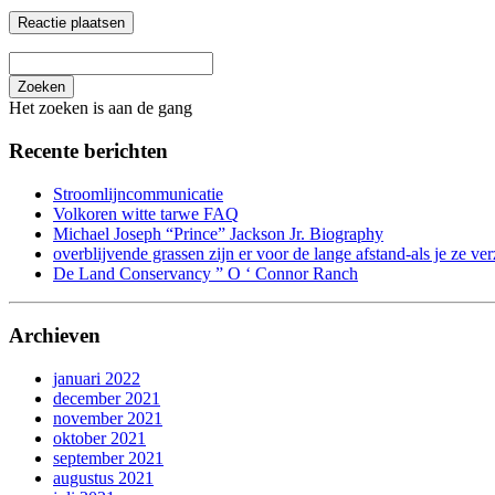
Zoeken
Het zoeken is aan de gang
Recente berichten
Stroomlijncommunicatie
Volkoren witte tarwe FAQ
Michael Joseph “Prince” Jackson Jr. Biography
overblijvende grassen zijn er voor de lange afstand-als je ze ver
De Land Conservancy ” O ‘ Connor Ranch
Archieven
januari 2022
december 2021
november 2021
oktober 2021
september 2021
augustus 2021