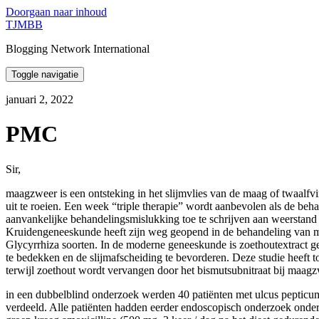
Doorgaan naar inhoud
TJMBB
Blogging Network International
Toggle navigatie
januari 2, 2022
PMC
Sir,
maagzweer is een ontsteking in het slijmvlies van de maag of twaalfvi
uit te roeien. Een week “triple therapie” wordt aanbevolen als de be
aanvankelijke behandelingsmislukking toe te schrijven aan weerstand ve
Kruidengeneeskunde heeft zijn weg geopend in de behandeling van maag
Glycyrrhiza soorten. In de moderne geneeskunde is zoethoutextract geb
te bedekken en de slijmafscheiding te bevorderen. Deze studie heeft t
terwijl zoethout wordt vervangen door het bismutsubnitraat bij maagz
in een dubbelblind onderzoek werden 40 patiënten met ulcus pepticum
verdeeld. Alle patiënten hadden eerder endoscopisch onderzoek onder