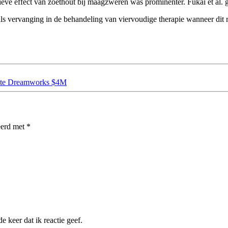
sitieve effect van zoethout bij maagzweren was prominenter. Fukai et a
 vervanging in de behandeling van viervoudige therapie wanneer dit re
stte Dreamworks $4M
eerd met
*
 keer dat ik reactie geef.