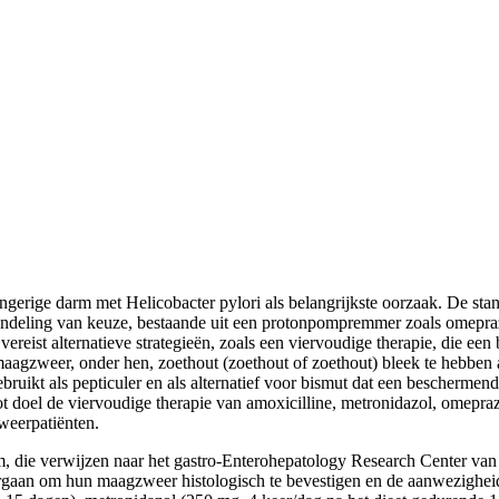
ngerige darm met Helicobacter pylori als belangrijkste oorzaak. De stan
handeling van keuze, bestaande uit een protonpompremmer zoals omeprazo
reist alternatieve strategieën, zoals een viervoudige therapie, die een 
zweer, onder hen, zoethout (zoethout of zoethout) bleek te hebben ant
ruikt als pepticuler en als alternatief voor bismut dat een beschermend
ot doel de viervoudige therapie van amoxicilline, metronidazol, omepraz
weerpatiënten.
, die verwijzen naar het gastro-Enterohepatology Research Center van 
gaan om hun maagzweer histologisch te bevestigen en de aanwezigheid 