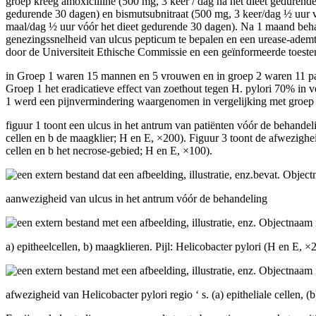
groep kreeg amoxicilline (500 mg, 3 keer / dag na het dieet gedurend
gedurende 30 dagen) en bismutsubnitraat (500 mg, 3 keer/dag ½ uur v
maal/dag ½ uur vóór het dieet gedurende 30 dagen). Na 1 maand beha
genezingssnelheid van ulcus pepticum te bepalen en een urease-ademt
door de Universiteit Ethische Commissie en een geïnformeerde toes
in Groep 1 waren 15 mannen en 5 vrouwen en in groep 2 waren 11 pa
Groep 1 het eradicatieve effect van zoethout tegen H. pylori 70% in 
1 werd een pijnvermindering waargenomen in vergelijking met groep 
figuur 1 toont een ulcus in het antrum van patiënten vóór de behandeli
cellen en b de maagklier; H en E, ×200). Figuur 3 toont de afwezighei
cellen en b het necrose-gebied; H en E, ×100).
aanwezigheid van ulcus in het antrum vóór de behandeling
a) epitheelcellen, b) maagklieren. Pijl: Helicobacter pylori (H en E, ×
afwezigheid van Helicobacter pylori regio ‘ s. (a) epitheliale cellen, 