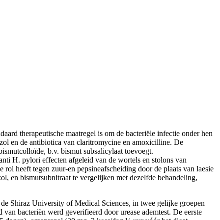
daard therapeutische maatregel is om de bacteriële infectie onder hen
l en de antibiotica van claritromycine en amoxicilline. De
bismutcolloïde, b.v. bismut subsalicylaat toevoegt.
i H. pylori effecten afgeleid van de wortels en stolons van
e rol heeft tegen zuur-en pepsineafscheiding door de plaats van laesie
ol, en bismutsubnitraat te vergelijken met dezelfde behandeling,
de Shiraz University of Medical Sciences, in twee gelijke groepen
van bacteriën werd geverifieerd door urease ademtest. De eerste