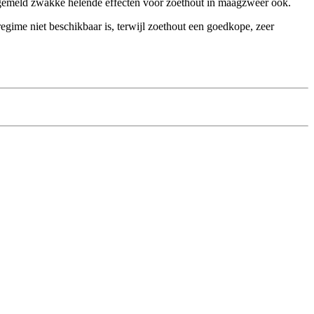
l. gemeld zwakke helende effecten voor zoethout in maagzweer ook.
gime niet beschikbaar is, terwijl zoethout een goedkope, zeer