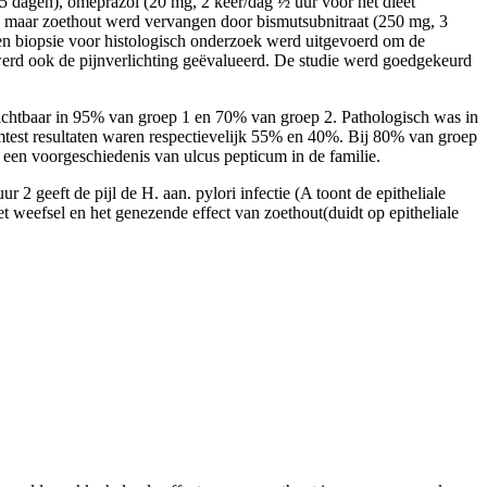
15 dagen), omeprazol (20 mg, 2 keer/dag ½ uur vóór het dieet
k, maar zoethout werd vervangen door bismutsubnitraat (250 mg, 3
en biopsie voor histologisch onderzoek werd uitgevoerd om de
werd ook de pijnverlichting geëvalueerd. De studie werd goedgekeurd
chtbaar in 95% van groep 1 en 70% van groep 2. Pathologisch was in
emtest resultaten waren respectievelijk 55% en 40%. Bij 80% van groep
een voorgeschiedenis van ulcus pepticum in de familie.
 2 geeft de pijl de H. aan. pylori infectie (A toont de epitheliale
t weefsel en het genezende effect van zoethout(duidt op epitheliale