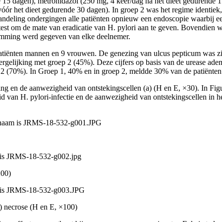
e 15 dagen), metronidazol (250 mg, 4 keer/dag na het dieet gedurende 
óór het dieet gedurende 30 dagen). In groep 2 was het regime identie
ndeling ondergingen alle patiënten opnieuw een endoscopie waarbij e
est om de mate van eradicatie van H. pylori aan te geven. Bovendien 
temming werd gegeven van elke deelnemer.
tiënten mannen en 9 vrouwen. De genezing van ulcus pepticum was zi
vergelijking met groep 2 (45%). Deze cijfers op basis van de urease ad
2 (70%). In Groep 1, 40% en in groep 2, meldde 30% van de patiënten 
ng en de aanwezigheid van ontstekingscellen (a) (H en E, ×30). In Figuur
d van H. pylori-infectie en de aanwezigheid van ontstekingscellen in he
200)
(b) necrose (H en E, ×100)