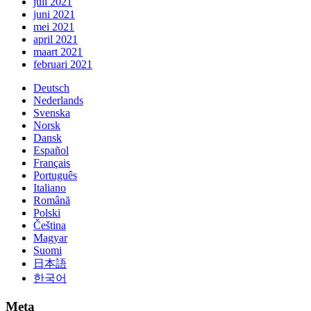
juli 2021
juni 2021
mei 2021
april 2021
maart 2021
februari 2021
Deutsch
Nederlands
Svenska
Norsk
Dansk
Español
Français
Português
Italiano
Română
Polski
Čeština
Magyar
Suomi
日本語
한국어
Meta