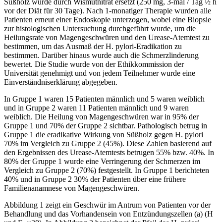
Süßholz wurde durch Wismutnitrat ersetzt (250 mg, 3-mal / Tag ½ h
vor der Diät für 30 Tage). Nach 1-monatiger Therapie wurden alle
Patienten erneut einer Endoskopie unterzogen, wobei eine Biopsie
zur histologischen Untersuchung durchgeführt wurde, um die
Heilungsrate von Magengeschwüren und den Urease-Atemtest zu
bestimmen, um das Ausmaß der H. pylori-Eradikation zu
bestimmen. Darüber hinaus wurde auch die Schmerzlinderung
bewertet. Die Studie wurde von der Ethikkommission der
Universität genehmigt und von jedem Teilnehmer wurde eine
Einverständniserklärung abgegeben.
In Gruppe 1 waren 15 Patienten männlich und 5 waren weiblich
und in Gruppe 2 waren 11 Patienten männlich und 9 waren
weiblich. Die Heilung von Magengeschwüren war in 95% der
Gruppe 1 und 70% der Gruppe 2 sichtbar. Pathologisch betrug in
Gruppe 1 die eradikative Wirkung von Süßholz gegen H. pylori
70% im Vergleich zu Gruppe 2 (45%). Diese Zahlen basierend auf
den Ergebnissen des Urease-Atemtests betrugen 55% bzw. 40%. In
80% der Gruppe 1 wurde eine Verringerung der Schmerzen im
Vergleich zu Gruppe 2 (70%) festgestellt. In Gruppe 1 berichteten
40% und in Gruppe 2 30% der Patienten über eine frühere
Familienanamnese von Magengeschwüren.
Abbildung 1 zeigt ein Geschwür im Antrum von Patienten vor der
Behandlung und das Vorhandensein von Entzündungszellen (a) (H