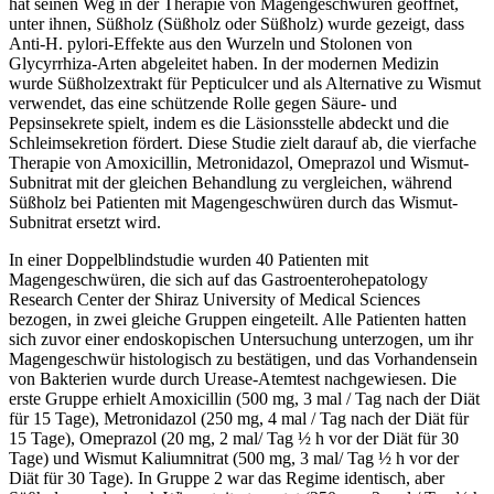
hat seinen Weg in der Therapie von Magengeschwüren geöffnet,
unter ihnen, Süßholz (Süßholz oder Süßholz) wurde gezeigt, dass
Anti-H. pylori-Effekte aus den Wurzeln und Stolonen von
Glycyrrhiza-Arten abgeleitet haben. In der modernen Medizin
wurde Süßholzextrakt für Pepticulcer und als Alternative zu Wismut
verwendet, das eine schützende Rolle gegen Säure- und
Pepsinsekrete spielt, indem es die Läsionsstelle abdeckt und die
Schleimsekretion fördert. Diese Studie zielt darauf ab, die vierfache
Therapie von Amoxicillin, Metronidazol, Omeprazol und Wismut-
Subnitrat mit der gleichen Behandlung zu vergleichen, während
Süßholz bei Patienten mit Magengeschwüren durch das Wismut-
Subnitrat ersetzt wird.
In einer Doppelblindstudie wurden 40 Patienten mit
Magengeschwüren, die sich auf das Gastroenterohepatology
Research Center der Shiraz University of Medical Sciences
bezogen, in zwei gleiche Gruppen eingeteilt. Alle Patienten hatten
sich zuvor einer endoskopischen Untersuchung unterzogen, um ihr
Magengeschwür histologisch zu bestätigen, und das Vorhandensein
von Bakterien wurde durch Urease-Atemtest nachgewiesen. Die
erste Gruppe erhielt Amoxicillin (500 mg, 3 mal / Tag nach der Diät
für 15 Tage), Metronidazol (250 mg, 4 mal / Tag nach der Diät für
15 Tage), Omeprazol (20 mg, 2 mal/ Tag ½ h vor der Diät für 30
Tage) und Wismut Kaliumnitrat (500 mg, 3 mal/ Tag ½ h vor der
Diät für 30 Tage). In Gruppe 2 war das Regime identisch, aber