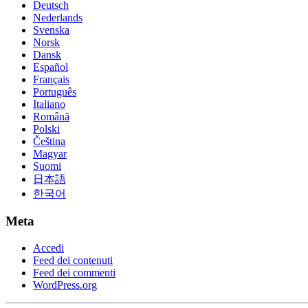
Deutsch
Nederlands
Svenska
Norsk
Dansk
Español
Français
Português
Italiano
Română
Polski
Čeština
Magyar
Suomi
日本語
한국어
Meta
Accedi
Feed dei contenuti
Feed dei commenti
WordPress.org