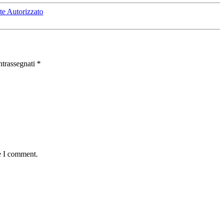
e Autorizzato
ntrassegnati
*
e I comment.