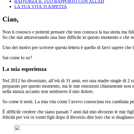
RAFFORZA IL TUO RAPPORTO CON ALLAH
LA TUA VITA TI ASPETTA
Ciao,
Non ti conosco e potresti pensare che non conosca la tua storia ma fida
So che stai attraversando una fase difficile in questo momento e che n
Uno dei motivi per scrivere questa lettera è quello di farvi sapere che l
Sai come lo so?
La mia esperienza
Nel 2012 ho divorziato, all’età di 31 anni, ero una madre single di 2 
preparato per questo momento, ma le mie emozioni chiaramente non era
nella stanza accanto non sentissero il mio dolore.
So come ti senti. La mia vita come l’avevo conosciuta era cambiata per
È difficile credere che siano passati 7 anni dal mio divorzio le mie f
felicità per voi oi vostri figli dopo il divorzio dire loro che si sbagliano