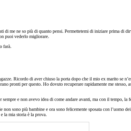
ti di me ne so più di quanto pensi. Permettetemi di iniziare prima di dir
on puoi vederlo migliorare.
o farà.
ragazze. Ricordo di aver chiuso la porta dopo che il mio ex marito se n
no pronti per questo. Ho dovuto recuperare rapidamente me stesso, asci
 sempre e non avevo idea di come andare avanti, ma con il tempo, la fed
iglie non sono più bambine e ora sono felicemente sposata con l’uomo de
 e la mia storia è la prova.