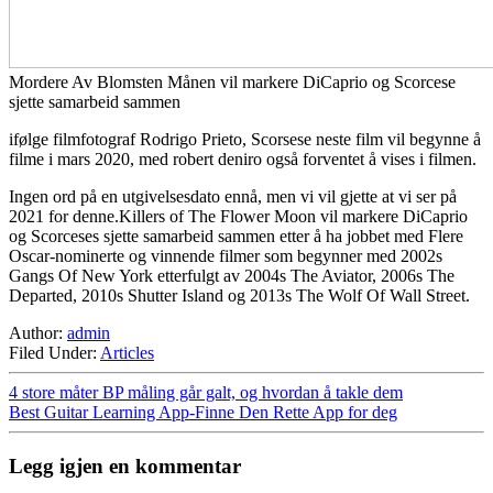
Mordere Av Blomsten Månen vil markere DiCaprio og Scorcese
sjette samarbeid sammen
ifølge filmfotograf Rodrigo Prieto, Scorsese neste film vil begynne å
filme i mars 2020, med robert deniro også forventet å vises i filmen.
Ingen ord på en utgivelsesdato ennå, men vi vil gjette at vi ser på
2021 for denne.Killers of The Flower Moon vil markere DiCaprio
og Scorceses sjette samarbeid sammen etter å ha jobbet med Flere
Oscar-nominerte og vinnende filmer som begynner med 2002s
Gangs Of New York etterfulgt av 2004s The Aviator, 2006s The
Departed, 2010s Shutter Island og 2013s The Wolf Of Wall Street.
Author:
admin
Filed Under:
Articles
4 store måter BP måling går galt, og hvordan å takle dem
Best Guitar Learning App-Finne Den Rette App for deg
Legg igjen en kommentar