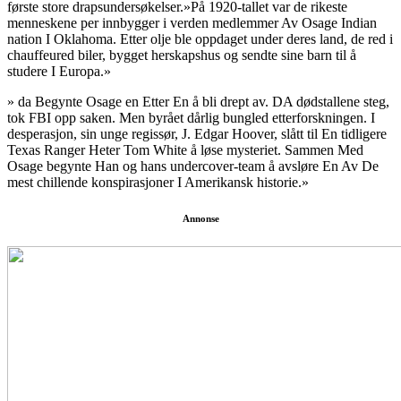
første store drapsundersøkelser.»På 1920-tallet var de rikeste
menneskene per innbygger i verden medlemmer Av Osage Indian
nation I Oklahoma. Etter olje ble oppdaget under deres land, de red i
chauffeured biler, bygget herskapshus og sendte sine barn til å
studere I Europa.»
» da Begynte Osage en Etter En å bli drept av. DA dødstallene steg,
tok FBI opp saken. Men byrået dårlig bungled etterforskningen. I
desperasjon, sin unge regissør, J. Edgar Hoover, slått til En tidligere
Texas Ranger Heter Tom White å løse mysteriet. Sammen Med
Osage begynte Han og hans undercover-team å avsløre En Av De
mest chillende konspirasjoner I Amerikansk historie.»
Annonse