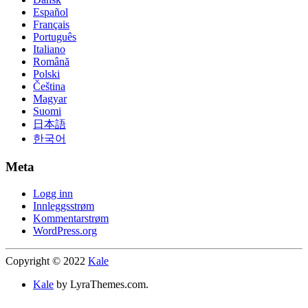
Español
Français
Português
Italiano
Română
Polski
Čeština
Magyar
Suomi
日本語
한국어
Meta
Logg inn
Innleggsstrøm
Kommentarstrøm
WordPress.org
Copyright © 2022
Kale
Kale
by LyraThemes.com.