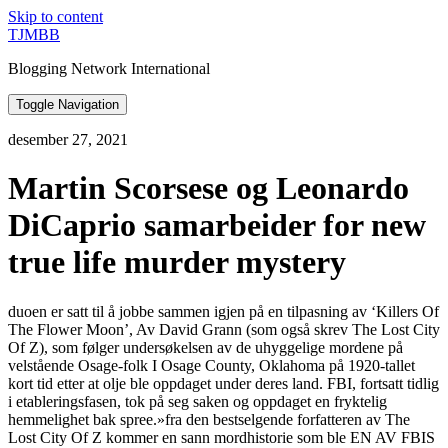
Skip to content
TJMBB
Blogging Network International
Toggle Navigation
desember 27, 2021
Martin Scorsese og Leonardo
DiCaprio samarbeider for new
true life murder mystery
duoen er satt til å jobbe sammen igjen på en tilpasning av ‘Killers Of
The Flower Moon’, Av David Grann (som også skrev The Lost City
Of Z), som følger undersøkelsen av de uhyggelige mordene på
velstående Osage-folk I Osage County, Oklahoma på 1920-tallet
kort tid etter at olje ble oppdaget under deres land. FBI, fortsatt tidlig
i etableringsfasen, tok på seg saken og oppdaget en fryktelig
hemmelighet bak spree.»fra den bestselgende forfatteren av The
Lost City Of Z kommer en sann mordhistorie som ble EN AV FBIS