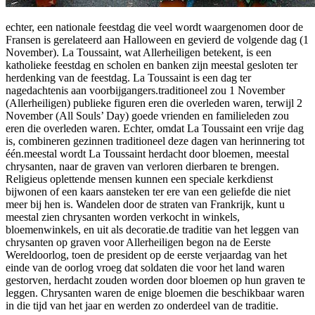
echter, een nationale feestdag die veel wordt waargenomen door de
Fransen is gerelateerd aan Halloween en gevierd de volgende dag (1
November). La Toussaint, wat Allerheiligen betekent, is een
katholieke feestdag en scholen en banken zijn meestal gesloten ter
herdenking van de feestdag. La Toussaint is een dag ter
nagedachtenis aan voorbijgangers.traditioneel zou 1 November
(Allerheiligen) publieke figuren eren die overleden waren, terwijl 2
November (All Souls’ Day) goede vrienden en familieleden zou
eren die overleden waren. Echter, omdat La Toussaint een vrije dag
is, combineren gezinnen traditioneel deze dagen van herinnering tot
één.meestal wordt La Toussaint herdacht door bloemen, meestal
chrysanten, naar de graven van verloren dierbaren te brengen.
Religieus oplettende mensen kunnen een speciale kerkdienst
bijwonen of een kaars aansteken ter ere van een geliefde die niet
meer bij hen is. Wandelen door de straten van Frankrijk, kunt u
meestal zien chrysanten worden verkocht in winkels,
bloemenwinkels, en uit als decoratie.de traditie van het leggen van
chrysanten op graven voor Allerheiligen begon na de Eerste
Wereldoorlog, toen de president op de eerste verjaardag van het
einde van de oorlog vroeg dat soldaten die voor het land waren
gestorven, herdacht zouden worden door bloemen op hun graven te
leggen. Chrysanten waren de enige bloemen die beschikbaar waren
in die tijd van het jaar en werden zo onderdeel van de traditie.