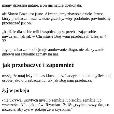
mamy grzeszną naturę, a on ma naturę doskonałą.
ale Słowo Boże jest jasne. Akceptujemy zbawcze dzieło Jezusa,
który przebacza nasze własne grzechy, więc podobnie, powinniśmy
przebaczać jak on.
„bądźcie dla siebie mili i współczujący, przebaczając sobie
nawzajem, tak jak w Chrystusie Bóg wam przebaczył.”Efezjan 4:
32
Jego przebaczenie obejmuje anulowanie długu, nie okazywanie
gniewu ani szukanie zemsty na nas.
jak przebaczyć i zapomnieć
myślę, że tutaj leży dla nas klucz – przebaczyć, a potem myśleć o tej
osobie jako o przebaczeniu, tak jak Bóg nam przebacza.
żyj w pokoju
•nie ukrywaj ukrytych myśli o zemście lub złości, zemście lub
wyższości. Albo jak mówi Rzymian 12: 18: „czyńcie wszystko, co
możecie, aby żyć w pokoju ze wszystkimi.”