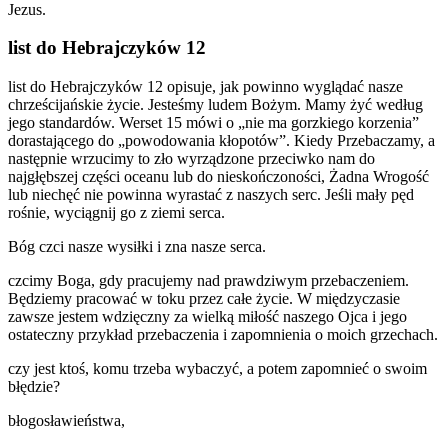
Jezus.
list do Hebrajczyków 12
list do Hebrajczyków 12 opisuje, jak powinno wyglądać nasze
chrześcijańskie życie. Jesteśmy ludem Bożym. Mamy żyć według
jego standardów. Werset 15 mówi o „nie ma gorzkiego korzenia”
dorastającego do „powodowania kłopotów”. Kiedy Przebaczamy, a
następnie wrzucimy to zło wyrządzone przeciwko nam do
najgłębszej części oceanu lub do nieskończoności, Żadna Wrogość
lub niechęć nie powinna wyrastać z naszych serc. Jeśli mały pęd
rośnie, wyciągnij go z ziemi serca.
Bóg czci nasze wysiłki i zna nasze serca.
czcimy Boga, gdy pracujemy nad prawdziwym przebaczeniem.
Będziemy pracować w toku przez całe życie. W międzyczasie
zawsze jestem wdzięczny za wielką miłość naszego Ojca i jego
ostateczny przykład przebaczenia i zapomnienia o moich grzechach.
czy jest ktoś, komu trzeba wybaczyć, a potem zapomnieć o swoim
błędzie?
błogosławieństwa,