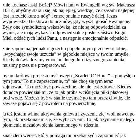
•nie kochasz łaski Bożej? Mówi nam w Ewangelii wg św. Mateusza
10:14, abyśmy starali się jak najlepiej, wiedząc, że czasami najlepiej
jest „zrzucić kurz z nóg” i emocjonalnie ruszyć dalej. Jezus
wypowiedział te słowa do uczniów, gdy wyszli głosić Ewangelię.
Były one symboliczną wskazówką, że nie są odpowiedzialni za
wynik, ale mają wykazać odpowiedzialne posłuszeństwo Bogu.
Mieli oddać tych ludzi Panu, a następnie emocjonalnie odpuścić.
•nie zapominaj jednak o grzechu popełnionym przeciwko tobie,
„wpychając swoje uczucia” w głębokie miejsce w twoim umyśle.
Kiedy doświadczamy emocjonalnego lub fizycznego zranienia,
musimy przez nie przepracować.
byłam królową procesu myślowego „Scarlett O’ Hara ” – pomyślę o
tym jutro.”To nie zaprzeczenie, to” nie chcę się tym teraz
zajmować.”To może być powszechne, ale nie jest zdrowe. Kiedyś
doradca powiedział mi, że to jak próba wciśnięcia piłki plażowej
pod wodę. Możesz być w stanie trzymać go tam przez chwilę, ale
zawsze pojawi się z powrotem na powierzchnię.
ja też jestem winna ukrywania gniewu i życzenia złej woli nawet po
tym, jak przekonałam się, że wybaczyłam. To jak trzymanie małego
płomienia niezadowolenia karmionego w rdzeniu.
znalazłem werset, który pomaga mi przebaczyć i zapomnieć jak