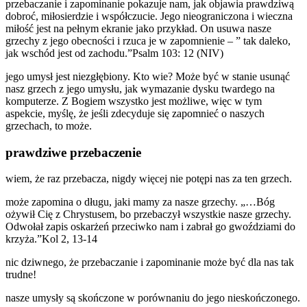
przebaczanie i zapominanie pokazuje nam, jak objawia prawdziwą
dobroć, miłosierdzie i współczucie. Jego nieograniczona i wieczna
miłość jest na pełnym ekranie jako przykład. On usuwa nasze
grzechy z jego obecności i rzuca je w zapomnienie – ” tak daleko,
jak wschód jest od zachodu.”Psalm 103: 12 (NIV)
jego umysł jest niezgłębiony. Kto wie? Może być w stanie usunąć
nasz grzech z jego umysłu, jak wymazanie dysku twardego na
komputerze. Z Bogiem wszystko jest możliwe, więc w tym
aspekcie, myślę, że jeśli zdecyduje się zapomnieć o naszych
grzechach, to może.
prawdziwe przebaczenie
wiem, że raz przebacza, nigdy więcej nie potępi nas za ten grzech.
może zapomina o długu, jaki mamy za nasze grzechy. „…Bóg
ożywił Cię z Chrystusem, bo przebaczył wszystkie nasze grzechy.
Odwołał zapis oskarżeń przeciwko nam i zabrał go gwoździami do
krzyża.”Kol 2, 13-14
nic dziwnego, że przebaczanie i zapominanie może być dla nas tak
trudne!
nasze umysły są skończone w porównaniu do jego nieskończonego.