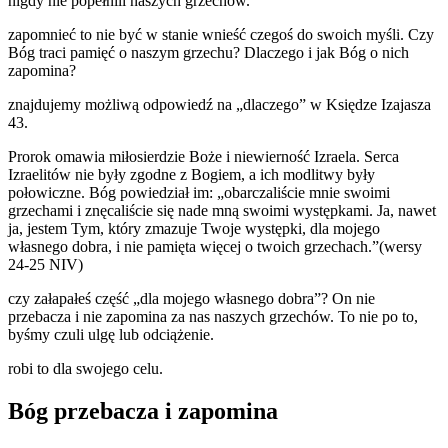
nigdy nie popełnili naszych grzechów.
zapomnieć to nie być w stanie wnieść czegoś do swoich myśli. Czy
Bóg traci pamięć o naszym grzechu? Dlaczego i jak Bóg o nich
zapomina?
znajdujemy możliwą odpowiedź na „dlaczego” w Księdze Izajasza
43.
Prorok omawia miłosierdzie Boże i niewierność Izraela. Serca
Izraelitów nie były zgodne z Bogiem, a ich modlitwy były
połowiczne. Bóg powiedział im: „obarczaliście mnie swoimi
grzechami i znęcaliście się nade mną swoimi występkami. Ja, nawet
ja, jestem Tym, który zmazuje Twoje występki, dla mojego
własnego dobra, i nie pamięta więcej o twoich grzechach.”(wersy
24-25 NIV)
czy załapałeś część „dla mojego własnego dobra”? On nie
przebacza i nie zapomina za nas naszych grzechów. To nie po to,
byśmy czuli ulgę lub odciążenie.
robi to dla swojego celu.
Bóg przebacza i zapomina