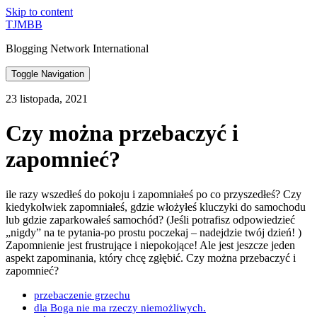
Skip to content
TJMBB
Blogging Network International
Toggle Navigation
23 listopada, 2021
Czy można przebaczyć i
zapomnieć?
ile razy wszedłeś do pokoju i zapomniałeś po co przyszedłeś? Czy
kiedykolwiek zapomniałeś, gdzie włożyłeś kluczyki do samochodu
lub gdzie zaparkowałeś samochód? (Jeśli potrafisz odpowiedzieć
„nigdy” na te pytania-po prostu poczekaj – nadejdzie twój dzień! )
Zapomnienie jest frustrujące i niepokojące! Ale jest jeszcze jeden
aspekt zapominania, który chcę zgłębić. Czy można przebaczyć i
zapomnieć?
przebaczenie grzechu
dla Boga nie ma rzeczy niemożliwych.