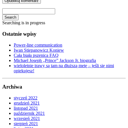
Search
Searching is in progress
Ostatnie wpisy
Power-line communication
Iwan Stiepanowicz Koniew
Cała biała pszenica FAQ
Michael Joseph „Prince” Jackson Jr. biografia
wieloletnie trawy są tam na dłuższą metę – jeśli się nimi
opiekujesz!
Archiwa
styczeń 2022
grudzień 2021
listopad 2021
październik 2021
wrzesień 2021
sierpień 2021