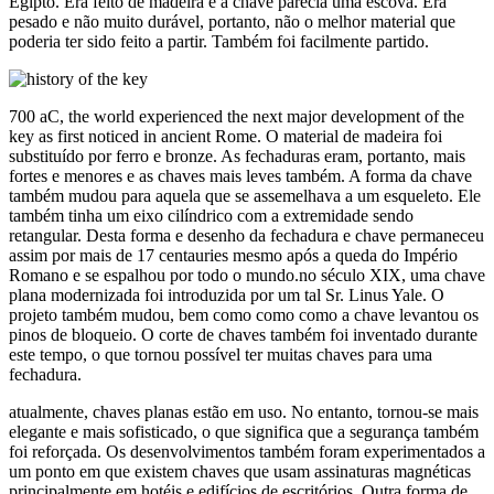
Egipto. Era feito de madeira e a chave parecia uma escova. Era
pesado e não muito durável, portanto, não o melhor material que
poderia ter sido feito a partir. Também foi facilmente partido.
700 aC, the world experienced the next major development of the
key as first noticed in ancient Rome. O material de madeira foi
substituído por ferro e bronze. As fechaduras eram, portanto, mais
fortes e menores e as chaves mais leves também. A forma da chave
também mudou para aquela que se assemelhava a um esqueleto. Ele
também tinha um eixo cilíndrico com a extremidade sendo
retangular. Desta forma e desenho da fechadura e chave permaneceu
assim por mais de 17 centauries mesmo após a queda do Império
Romano e se espalhou por todo o mundo.no século XIX, uma chave
plana modernizada foi introduzida por um tal Sr. Linus Yale. O
projeto também mudou, bem como como como a chave levantou os
pinos de bloqueio. O corte de chaves também foi inventado durante
este tempo, o que tornou possível ter muitas chaves para uma
fechadura.
atualmente, chaves planas estão em uso. No entanto, tornou-se mais
elegante e mais sofisticado, o que significa que a segurança também
foi reforçada. Os desenvolvimentos também foram experimentados a
um ponto em que existem chaves que usam assinaturas magnéticas
principalmente em hotéis e edifícios de escritórios. Outra forma de