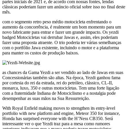
partes iniciais de 2021 e, de acordo com nossas fontes, lendas
clássicas poderiam fazer um anúncio oficial sobre isso no final deste
mês.
com o segmento retro peso médio motocicleta enfrentando o
aumento da concorrência, é realmente um bom momento para um
novo fabricante para entrar e fazer um grande impacto. Os yezdi
badged Motocicletas vai derrubar Jawas e, assim, eles poderiam
fazer uma proposta atraente. O trio poderia ter várias semelhanças
com o portfólio Jawa existente, incluindo o motor e a plataforma
para manter os custos de produção baixos.
as chances da Gama Yezdi a ser vendido ao lado de Jawas em suas
Concessionárias também são altas. Na época, Yezdi ganhou fama
por cortesia do rei da estrada, rei do petróleo, clássico, CL-II,
monarca, luxo, 350 e outras motocicletas. Tem uma forte ligação
com a fraternidade Indiana de Motociclismo e a nostalgia pode
desempenhar as suas mãos na Sua Ressurreição.
With Royal Enfield making moves to strengthen its entry-level
portfolio with new platform and engine, Meteor 350 for instance,
Honda has surprised everyone with the H’Ness CB350. Será
interessante ver o que Yezdi traz para a mesa como rumores
anteriores indicaram que a marca poderia trazer motocicletas