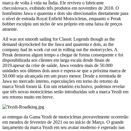
marca de volta à vida na Índia. Ele reviveu o fabricante
checoslovaco, exibindo três produtos em novembro de 2018. O
homônimo Jawa e quarenta e dois são direcionados diretamente para
o nível de entrada Royal Enfield Motocicletas, enquanto o Perak
bobber esculpiu um nicho de seu próprio em uma faixa de preços
atraente.
All was not smooth sailing for Classic Legends though as the
demand skyrocketed for the Jawa and quarenta e dois, as the
company had its work cut out in rolling out the motorcycles. A
Perak demorou algum tempo a chegar de forma consequente e foi
disponibilizada aos clientes em larga escala desde finais de
2019.apesar da crise de saúde, Jawa vendeu mais de 50.000
unidades nos últimos dois anos e espera-se que a próxima marca de
50.000 seja alcançada em um prazo menor. Desde a reentrada de
Jawa no mercado interno, especulações em torno do retorno da
marca Yezdi foram lá. Em um relatório exclusivo, podemos revelar
que três novas motocicletas serão introduzidas sob a marca Yezdi em
seu retorno muito em breve.
as entregas da Gama Yezdi de motocicletas provavelmente ocorrerão
em meados de fevereiro de 2021 ou no início de Março. O grande
lançamento da marca Yezdi em seu avatar moderno é esperado nas