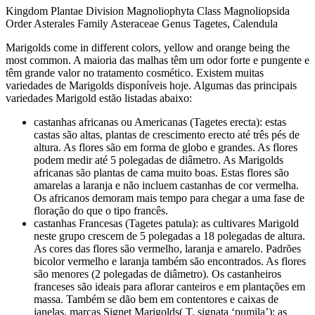
Kingdom Plantae Division Magnoliophyta Class Magnoliopsida
Order Asterales Family Asteraceae Genus Tagetes, Calendula
Marigolds come in different colors, yellow and orange being the
most common. A maioria das malhas têm um odor forte e pungente e
têm grande valor no tratamento cosmético. Existem muitas
variedades de Marigolds disponíveis hoje. Algumas das principais
variedades Marigold estão listadas abaixo:
castanhas africanas ou Americanas (Tagetes erecta): estas
castas são altas, plantas de crescimento erecto até três pés de
altura. As flores são em forma de globo e grandes. As flores
podem medir até 5 polegadas de diâmetro. As Marigolds
africanas são plantas de cama muito boas. Estas flores são
amarelas a laranja e não incluem castanhas de cor vermelha.
Os africanos demoram mais tempo para chegar a uma fase de
floração do que o tipo francês.
castanhas Francesas (Tagetes patula): as cultivares Marigold
neste grupo crescem de 5 polegadas a 18 polegadas de altura.
As cores das flores são vermelho, laranja e amarelo. Padrões
bicolor vermelho e laranja também são encontrados. As flores
são menores (2 polegadas de diâmetro). Os castanheiros
franceses são ideais para aflorar canteiros e em plantações em
massa. Também se dão bem em contentores e caixas de
janelas. marcas Signet Marigolds( T. signata ‘pumila’): as