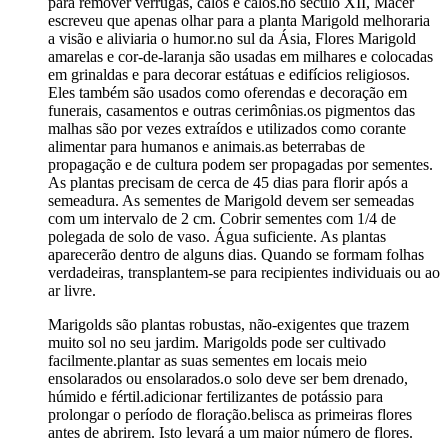
para remover verrugas, calos e calos.no século XII, Macer
escreveu que apenas olhar para a planta Marigold melhoraria
a visão e aliviaria o humor.no sul da Ásia, Flores Marigold
amarelas e cor-de-laranja são usadas em milhares e colocadas
em grinaldas e para decorar estátuas e edifícios religiosos.
Eles também são usados como oferendas e decoração em
funerais, casamentos e outras cerimônias.os pigmentos das
malhas são por vezes extraídos e utilizados como corante
alimentar para humanos e animais.as beterrabas de
propagação e de cultura podem ser propagadas por sementes.
As plantas precisam de cerca de 45 dias para florir após a
semeadura. As sementes de Marigold devem ser semeadas
com um intervalo de 2 cm. Cobrir sementes com 1/4 de
polegada de solo de vaso. Água suficiente. As plantas
aparecerão dentro de alguns dias. Quando se formam folhas
verdadeiras, transplantem-se para recipientes individuais ou ao
ar livre.
Marigolds são plantas robustas, não-exigentes que trazem
muito sol no seu jardim. Marigolds pode ser cultivado
facilmente.plantar as suas sementes em locais meio
ensolarados ou ensolarados.o solo deve ser bem drenado,
húmido e fértil.adicionar fertilizantes de potássio para
prolongar o período de floração.belisca as primeiras flores
antes de abrirem. Isto levará a um maior número de flores.