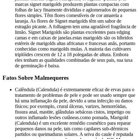
marcas signet marigolds produzem plantas compactas com
folhas de lacy finamente divididas e aglomerados de pequenas
flores simples. Têm flores comestíveis de cor amarela a
laranja. As flores de Signet marigolds têm um sabor de
estragão picante. A folhagem tem uma agradável fragrância de
limão. Signet Marigolds são plantas excelentes para edging
camas e em caixas de janelas.estas marigolds são os híbridos
estéreis de marigolds altas africanas e francesas anãs, portanto
conhecidas como marigolds mulas. A maioria das cultivares
triplóides crescem de 12 a 18 polegadas de altura. Embora
eles tenham as qualidades combinadas de seus pais, sua taxa
de germinação é baixa.
Fatos Sobre Malmequeres
Calêndula (Calendula) é extremamente eficaz de ervas para o
tratamento de problemas de pele e pode ser usado sempre que
há uma inflamação da pele, devido a uma infecção ou danos
físicos; por exemplo, crural úlceras, varizes, hemorróidas,
fissura anal, mastite, glândulas sebáceas cistos, impetigo ou
outros inflamado lesões cutâneas.como pomada, Marigold
(Calendula) é um excelente remédio cosmético para reparar
pequenos danos na pele, tais como capilares sub-dérmicos
partidos ou queimaduras solares. A seiva do caule é reputada