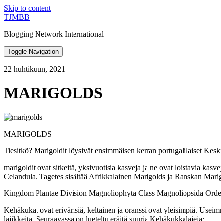
Skip to content
TJMBB
Blogging Network International
Toggle Navigation
22 huhtikuun, 2021
MARIGOLDS
MARIGOLDS
Tiesitkö? Marigoldit löysivät ensimmäisen kerran portugalilaiset Kes
marigoldit ovat sitkeitä, yksivuotisia kasveja ja ne ovat loistavia kasv
Celandula. Tagetes sisältää Afrikkalainen Marigolds ja Ranskan Mar
Kingdom Plantae Division Magnoliophyta Class Magnoliopsida Order
Kehäkukat ovat erivärisiä, keltainen ja oranssi ovat yleisimpiä. Useim
lajikkeita. Seuraavassa on lueteltu eräitä suuria Kehäkukkalajeja: