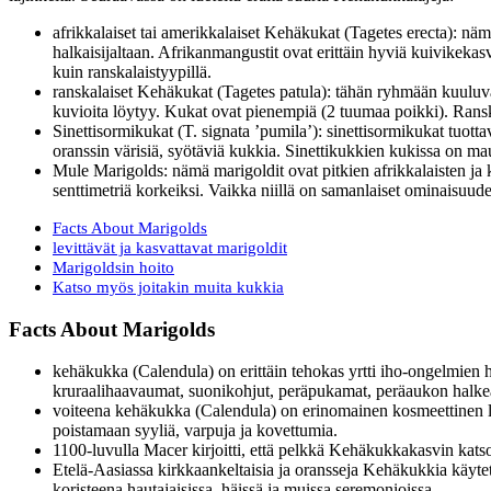
afrikkalaiset tai amerikkalaiset Kehäkukat (Tagetes erecta): nä
halkaisijaltaan. Afrikanmangustit ovat erittäin hyviä kuivikeka
kuin ranskalaistyypillä.
ranskalaiset Kehäkukat (Tagetes patula): tähän ryhmään kuuluvat
kuvioita löytyy. Kukat ovat pienempiä (2 tuumaa poikki). Ransk
Sinettisormikukat (T. signata ’pumila’): sinettisormikukat tuotta
oranssin värisiä, syötäviä kukkia. Sinettikukkien kukissa on m
Mule Marigolds: nämä marigoldit ovat pitkien afrikkalaisten ja k
senttimetriä korkeiksi. Vaikka niillä on samanlaiset ominaisuud
Facts About Marigolds
levittävät ja kasvattavat marigoldit
Marigoldsin hoito
Katso myös joitakin muita kukkia
Facts About Marigolds
kehäkukka (Calendula) on erittäin tehokas yrtti iho-ongelmien hoi
kruraalihaavaumat, suonikohjut, peräpukamat, peräaukon halkeam
voiteena kehäkukka (Calendula) on erinomainen kosmeettinen lä
poistamaan syyliä, varpuja ja kovettumia.
1100-luvulla Macer kirjoitti, että pelkkä Kehäkukkakasvin katso
Etelä-Aasiassa kirkkaankeltaisia ja oransseja Kehäkukkia käytetä
koristeena hautajaisissa, häissä ja muissa seremonioissa.