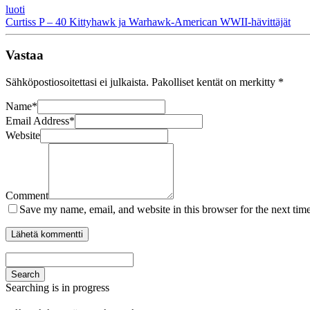
luoti
Curtiss P – 40 Kittyhawk ja Warhawk-American WWII-hävittäjät
Vastaa
Sähköpostiosoitettasi ei julkaista.
Pakolliset kentät on merkitty
*
Name
*
Email Address
*
Website
Comment
Save my name, email, and website in this browser for the next tim
Search
Searching is in progress