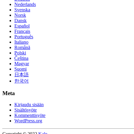
Nederlands
Svenska
Norsk
Dansk
Español
Français
Português
Italiano
Română
Polski
Čeština
Magyar
Suomi
日本語
한국어
Meta
Kirjaudu sisään
Sisältösyöte
Kommenttisyöte
WordPress.org
Copyright © 2022
Kale