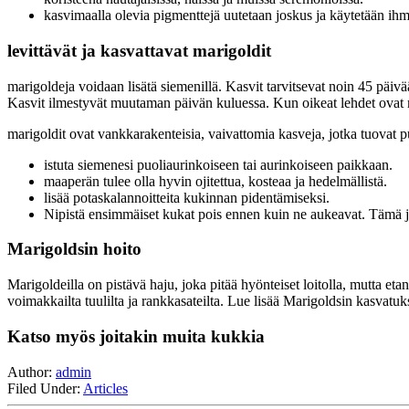
kasvimaalla olevia pigmenttejä uutetaan joskus ja käytetään ihmi
levittävät ja kasvattavat marigoldit
marigoldeja voidaan lisätä siemenillä. Kasvit tarvitsevat noin 45 päiv
Kasvit ilmestyvät muutaman päivän kuluessa. Kun oikeat lehdet ovat muod
marigoldit ovat vankkarakenteisia, vaivattomia kasveja, jotka tuovat p
istuta siemenesi puoliaurinkoiseen tai aurinkoiseen paikkaan.
maaperän tulee olla hyvin ojitettua, kosteaa ja hedelmällistä.
lisää potaskalannoitteita kukinnan pidentämiseksi.
Nipistä ensimmäiset kukat pois ennen kuin ne aukeavat. Tämä 
Marigoldsin hoito
Marigoldeilla on pistävä haju, joka pitää hyönteiset loitolla, mutta et
voimakkailta tuulilta ja rankkasateilta. Lue lisää Marigoldsin kasvatuk
Katso myös joitakin muita kukkia
Author:
admin
Filed Under:
Articles