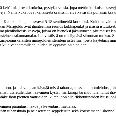
mä kehäkukat ovat korkeita, pystykasvuisia, jopa metrin korkuisia kasvej
sveja. Nämä kukat ovat keltaisesta oranssiin eivätkä sisällä punaisia ka
 Kehäkukkalajit kasvavat 5-18 senttimetriä korkeiksi. Kukkien värit ov
an Marigolds ovat ihanteellisia reunus kukkapenkit ja massa istutukset.
vat pienikokoisia kasveja, joissa on hienoksi jakautuneet, pitsimäiset leh
austeinen rakuunamaku. Lehvästössä on miellyttävä sitruunan tuoksu. Si
ääpiöranskalaisten marigoldien steriilejä risteymiä, joista käytetään ni
et kuin vanhemmillaan, niiden itävyysaste on alhainen.
toon, ja sitä voidaan käyttää missä tahansa, missä on ihotulehdus, johtui
at, utaretulehdus, rasvainen kystat, märkärupi tai muu tulehtunut iho
äke ihon pienten vaurioiden, kuten ihon alle rikkoutuneiden hiussuon
minen parantaisi näköä ja keventäisi mielialaa.
än tuhansittain ja ne asetetaan seppeleisiin sekä koristamaan uskonnolli