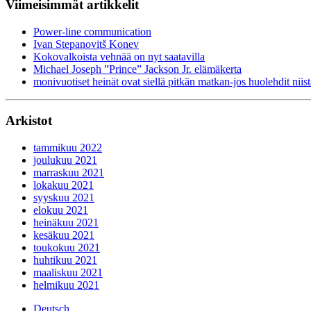
Viimeisimmät artikkelit
Power-line communication
Ivan Stepanovitš Konev
Kokovalkoista vehnää on nyt saatavilla
Michael Joseph ”Prince” Jackson Jr. elämäkerta
monivuotiset heinät ovat siellä pitkän matkan-jos huolehdit niist
Arkistot
tammikuu 2022
joulukuu 2021
marraskuu 2021
lokakuu 2021
syyskuu 2021
elokuu 2021
heinäkuu 2021
kesäkuu 2021
toukokuu 2021
huhtikuu 2021
maaliskuu 2021
helmikuu 2021
Deutsch