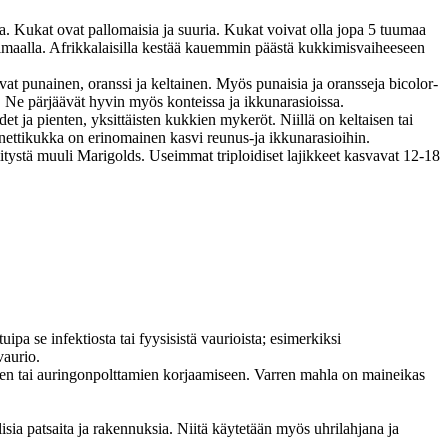
a. Kukat ovat pallomaisia ja suuria. Kukat voivat olla jopa 5 tuumaa
svimaalla. Afrikkalaisilla kestää kauemmin päästä kukkimisvaiheeseen
at punainen, oranssi ja keltainen. Myös punaisia ja oransseja bicolor-
 Ne pärjäävät hyvin myös konteissa ja ikkunarasioissa.
det ja pienten, yksittäisten kukkien mykeröt. Niillä on keltaisen tai
nettikukka on erinomainen kasvi reunus-ja ikkunarasioihin.
mitystä muuli Marigolds. Useimmat triploidiset lajikkeet kasvavat 12-18
pa se infektiosta tai fyysisistä vaurioista; esimerkiksi
vaurio.
ien tai auringonpolttamien korjaamiseen. Varren mahla on maineikas
sia patsaita ja rakennuksia. Niitä käytetään myös uhrilahjana ja