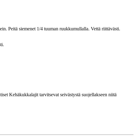
in. Peitä siemenet 1/4 tuuman ruukkumullalla. Vettä riittävästi.
ti.
iset Kehäkukkalajit tarvitsevat seivästystä suojellakseen niitä