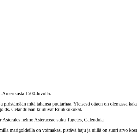
ki-Amerikasta 1500-luvulla.
eja piristämään mitä tahansa puutarhaa. Yleisesti ottaen on olemassa kaks
igolds. Celandulaan kuuluvat Ruukkukukat.
 Asterales heimo Asteraceae suku Tagetes, Calendula
milla marigoldeilla on voimakas, pistävä haju ja niillä on suuri arvo k