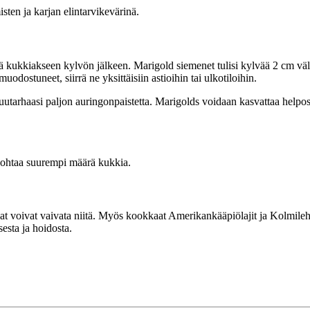
sten ja karjan elintarvikevärinä.
ää kukkiakseen kylvön jälkeen. Marigold siemenet tulisi kylvää 2 cm väle
ostuneet, siirrä ne yksittäisiin astioihin tai ulkotiloihin.
uutarhaasi paljon auringonpaistetta. Marigolds voidaan kasvattaa helpos
johtaa suurempi määrä kukkia.
anat voivat vaivata niitä. Myös kookkaat Amerikankääpiölajit ja Kolmileht
sesta ja hoidosta.