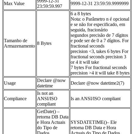
9999-12-31
Max Value
9999-12-31 23:59:59.9999999
23:59:59.997
6 a 8 bytes
Nota: o Parâmetro n é opcional
e se não for especificado, em
seguida, fracionário
segundos precisão de 7 dígitos
Tamanho de
e pode ser de 0 a 7 dígitos. For
8 Bytes
Armazenamento
fractional seconds
precision <3, takes 6 bytes For
fractional seconds precision 3
or 4 it will take
7 bytes For fractional seconds
precision >4 it will take 8 bytes
Declare @now
Usage
Declare @now datetime2(7)
datetime
Is not an
Compliance
ANSI/ISO
Is an ANSI/ISO compliant
compliant
GetDate() –
retorna DB Data
e Hora Actuais
SYSDATETIME()– Ele
do Tipo de
retorna DB Data e Hora
Dados
Actuais do Tipo de Dados