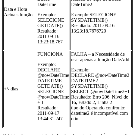
DateTime
DateTime2
Data e Hora
Actuais função
Exemplo:
Exemplo:SELECIONE
SELECIONE
SYSDATETIME()
GETDATE()
Resultado: 2011-09-16
Resultado:
13:23:18.7676720
2011-09-16
13:23:18.767
FUNCIONA
FALHA – a Necessidade de
usar apenas a função DateAdd
Exemplo:
DECLARE
Exemplo:
@nowDateTime
DECLARE @nowDateTime2
DATETIME =
DATETIME2=
GETDATE()
SYSDATETIME()
+/- dias
SELECIONE
SELECT @nowDateTime2+1
@nowDateTime
Resultado: Erro 206, Nível de
+ 1
16, Estado 2, Linha 2
Resultado:
tipo do Operando confronto:
2011-09-17
datetime2 é incompatível com
13:44:31.247
o int