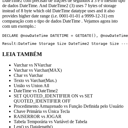
DateTime2 com precisão de frações de segundos a 3 é o mesmo tipo
de dados DateTime. And DateTime2 (3) uses 7 bytes of storage
instead of 8 byte which old DateTime datatype uses and it also
provides higher date range (i.e. 0001-01-01 a 9999-12-31) em
comparação com o tipo de dados DateTime . Vejamos agora isto
com um exemplo.:
DECLARE @nowDateTime DATETIME = GETDATE(), @nowDateTime
Result:DateTime Storage Size DateTime2 Storage Size ---
LEIA TAMBÉM
Varchar vs NVarchar
Varchar vs Varchar(MAX)
Char vs Varchar
Texto vs Varchar(Max.)
União vs Union All
DateTime vs DateTime2
SET QUOTED_IDENTIFIER ON vs SET
QUOTED_IDENTIFIER OFF
Procedimento Armazenado vs Função Definida pelo Usuário
Chave Primária vs Única Tecla
RAISERROR vs JOGAR
Tabela Temporária vs Variável de Tabela
Len() vs Datalength()