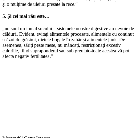
și o mulțime de uleiuri presate la rece.”
5. Și cel mai rău este…
„nu sunt un fan al sucului – sistemele noastre digestive au nevoie de
căldură. Evident, evitați alimentele procesate, alimentele cu conținut
scăzut de grăsimi, dietele bogate în zahăr și alimentele junk. De
asemenea, săriți peste mese, nu mâncați, restricționați excesiv
caloriile, fiind supraponderal sau sub greutate-toate acestea vă pot
afecta negativ fertilitatea.”