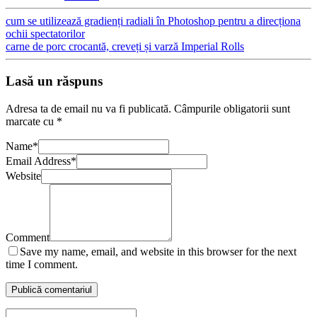
cum se utilizează gradienți radiali în Photoshop pentru a direcționa
ochii spectatorilor
carne de porc crocantă, creveți și varză Imperial Rolls
Lasă un răspuns
Adresa ta de email nu va fi publicată.
Câmpurile obligatorii sunt
marcate cu
*
Name
*
Email Address
*
Website
Comment
Save my name, email, and website in this browser for the next
time I comment.