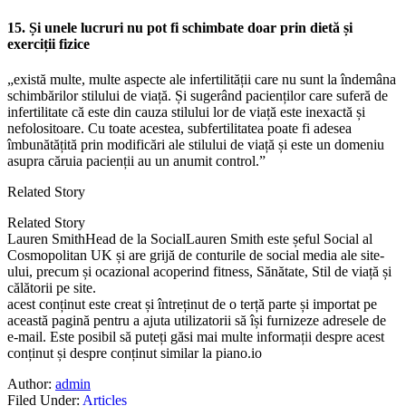
15. Și unele lucruri nu pot fi schimbate doar prin dietă și
exerciții fizice
„există multe, multe aspecte ale infertilității care nu sunt la îndemâna
schimbărilor stilului de viață. Și sugerând pacienților care suferă de
infertilitate că este din cauza stilului lor de viață este inexactă și
nefolositoare. Cu toate acestea, subfertilitatea poate fi adesea
îmbunătățită prin modificări ale stilului de viață și este un domeniu
asupra căruia pacienții au un anumit control.”
Related Story
Related Story
Lauren SmithHead de la SocialLauren Smith este șeful Social al
Cosmopolitan UK și are grijă de conturile de social media ale site-
ului, precum și ocazional acoperind fitness, Sănătate, Stil de viață și
călătorii pe site.
acest conținut este creat și întreținut de o terță parte și importat pe
această pagină pentru a ajuta utilizatorii să își furnizeze adresele de
e-mail. Este posibil să puteți găsi mai multe informații despre acest
conținut și despre conținut similar la piano.io
Author:
admin
Filed Under:
Articles