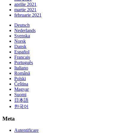
aprilie 2021
martie 2021
februarie 2021
Deutsch
Nederlands
Svenska
Norsk
Dansk
Español
Français
Português
Italiano
Română
Polski
Čeština
Magyar
Suomi
日本語
한국어
Meta
Autentificare