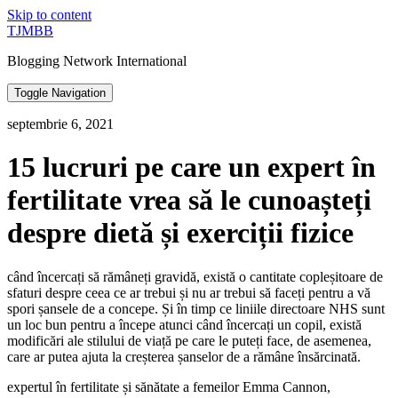
Skip to content
TJMBB
Blogging Network International
Toggle Navigation
septembrie 6, 2021
15 lucruri pe care un expert în
fertilitate vrea să le cunoașteți
despre dietă și exerciții fizice
când încercați să rămâneți gravidă, există o cantitate copleșitoare de
sfaturi despre ceea ce ar trebui și nu ar trebui să faceți pentru a vă
spori șansele de a concepe. Și în timp ce liniile directoare NHS sunt
un loc bun pentru a începe atunci când încercați un copil, există
modificări ale stilului de viață pe care le puteți face, de asemenea,
care ar putea ajuta la creșterea șanselor de a rămâne însărcinată.
expertul în fertilitate și sănătate a femeilor Emma Cannon,