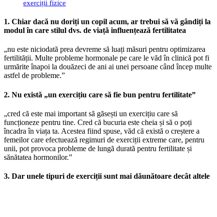
exerciții fizice
1. Chiar dacă nu doriți un copil acum, ar trebui să vă gândiți la
modul în care stilul dvs. de viață influențează fertilitatea
„nu este niciodată prea devreme să luați măsuri pentru optimizarea
fertilității. Multe probleme hormonale pe care le văd în clinică pot fi
urmărite înapoi la douăzeci de ani ai unei persoane când încep multe
astfel de probleme.”
2. Nu există „un exercițiu care să fie bun pentru fertilitate”
„cred că este mai important să găsești un exercițiu care să
funcționeze pentru tine. Cred că bucuria este cheia și să o poți
încadra în viața ta. Acestea fiind spuse, văd că există o creștere a
femeilor care efectuează regimuri de exerciții extreme care, pentru
unii, pot provoca probleme de lungă durată pentru fertilitate și
sănătatea hormonilor.”
3. Dar unele tipuri de exerciții sunt mai dăunătoare decât altele