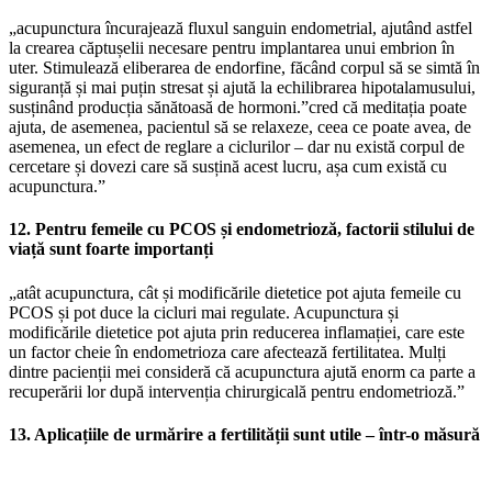
„acupunctura încurajează fluxul sanguin endometrial, ajutând astfel
la crearea căptușelii necesare pentru implantarea unui embrion în
uter. Stimulează eliberarea de endorfine, făcând corpul să se simtă în
siguranță și mai puțin stresat și ajută la echilibrarea hipotalamusului,
susținând producția sănătoasă de hormoni.”cred că meditația poate
ajuta, de asemenea, pacientul să se relaxeze, ceea ce poate avea, de
asemenea, un efect de reglare a ciclurilor – dar nu există corpul de
cercetare și dovezi care să susțină acest lucru, așa cum există cu
acupunctura.”
12. Pentru femeile cu PCOS și endometrioză, factorii stilului de
viață sunt foarte importanți
„atât acupunctura, cât și modificările dietetice pot ajuta femeile cu
PCOS și pot duce la cicluri mai regulate. Acupunctura și
modificările dietetice pot ajuta prin reducerea inflamației, care este
un factor cheie în endometrioza care afectează fertilitatea. Mulți
dintre pacienții mei consideră că acupunctura ajută enorm ca parte a
recuperării lor după intervenția chirurgicală pentru endometrioză.”
13. Aplicațiile de urmărire a fertilității sunt utile – într-o măsură