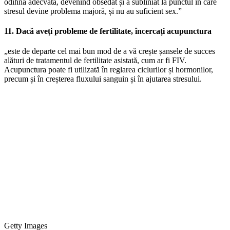
odihnă adecvată, devenind obsedat și a subliniat la punctul în care
stresul devine problema majoră, și nu au suficient sex.”
11. Dacă aveți probleme de fertilitate, încercați acupunctura
„este de departe cel mai bun mod de a vă crește șansele de succes
alături de tratamentul de fertilitate asistată, cum ar fi FIV.
Acupunctura poate fi utilizată în reglarea ciclurilor și hormonilor,
precum și în creșterea fluxului sanguin și în ajutarea stresului.
Getty Images