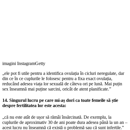
imagini InstagramGetty
„ele pot fi utile pentru a identifica ovulația în cicluri neregulate, dar
din ce în ce cuplurile le folosesc pentru a fixa exact ovulația,
reducând adesea viața lor sexuală de câteva ori pe lună. Mai puțin
sex înseamnă mai puține sarcini, oricât de atent planificate.”
14. Singurul lucru pe care mi-aș dori ca toate femeile să știe
despre fertilitatea lor este acesta:
„că nu este atât de ușor să rămâi însărcinată. De exemplu, la
cuplurile de aproximativ 30 de ani poate dura adesea până la un an –
acest lucru nu înseamnă că există o problemă sau că sunt infertile.”