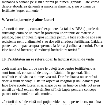
mananca o banana pe zi nu a primit pe nimeni gravidă. Este vorba
despre abordarea generală a manca si alimente, și nu o mână de
fertilitate ‘super-alimente’.”
9. Acordați atenție și altor factori
„factorii de mediu, cum ar fi expunerea la falați și BPA (tipurile de
substanțe chimice utilizate în producția unor tipuri de materiale
plastice, care ar putea fi apoi utilizate pentru a face sticle de apă sau
recipiente pentru alimente) s-au dovedit a reduce fertilitatea. Căldura
poate avea impact asupra spermei, la fel ca și calitatea aerului. Este o
idee bună să încercați să reduceți încărcătura toxică.”
10. Fertilitatea nu se referă doar la factorii stilului de viață
„cele mai rele lucruri pe care le puteți face pentru fertilitatea dvs.
sunt fumatul, consumul de droguri, băutul – în general, fiind
nesăbuit cu sănătatea dumneavoastră. Dar fertilitatea nu se referă
doar la stilul de viață. Este un aspect al imaginii și unii oameni pot
face toate aceste lucruri și să scape cu ea, în timp ce altele pot avea
un stil de viață extrem de sănătos și încă Lupta pentru a concepe
pentru orice număr de alte motive.
„factorii de stil de viață mai puțin evideni sunt; peste lucru, nu a lua