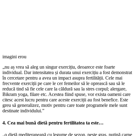
imagini erou
„nu aș vrea să aleg un singur exercițiu, deoarece este foarte
individual. Dar intensitatea și durata unui exercițiu a fost demonstrat
în cercetare pentru a avea un impact asupra fertilității. Cele mai
frecvente exerciții pe care le cer femeilor să le oprească sau să le
reducă tind să fie cele care la căldură sau la stres corpul; alergare,
Bikram yoga, filare etc. Acestea fiind spuse, vor exista oameni care
citesc acest lucru pentru care aceste exerciții au fost benefice. Este
greu să generalizez, motiv pentru care toate programele mele sunt
destinate individului.”
4. Cea mai bună dietă pentru fertilitatea ta este…
„o dietă mediteraneană cu legume de sezon, pește gras, puțină carne