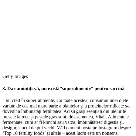
Getty Images
8. Dar amintiți-vă, nu există”superalimente” pentru sarcină
” nu cred în super-alimente. Cu toate acestea, consumul unei diete
variate de cea mai mare parte a plantelor și a proteinelor ridicate s-a
dovedit a îmbunătăți fertilitatea. Acizii grași esențiali din uleiurile
presate la rece și peștele gras sunt, de asemenea, Vitali. Alimentele
fermentate, cum ar fi kimchi sau varza, îmbunătățesc digestia și,
desigur, stocul de pui vechi. Văd oameni posta pe Instagram despre
‘Top 10 fertility foods’ și altele – acest lucru este un nonsens,