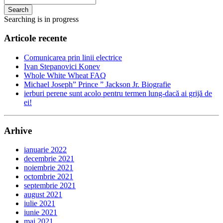
Search
Searching is in progress
Articole recente
Comunicarea prin linii electrice
Ivan Stepanovici Konev
Whole White Wheat FAQ
Michael Joseph” Prince ” Jackson Jr. Biografie
ierburi perene sunt acolo pentru termen lung-dacă ai grijă de
ei!
Arhive
ianuarie 2022
decembrie 2021
noiembrie 2021
octombrie 2021
septembrie 2021
august 2021
iulie 2021
iunie 2021
mai 2021