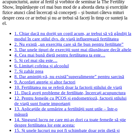
acupuncturist, autor al fertil și vorbitor de seminar la The Fertility
Show, împărtășește cel mai bun mod de a aborda dieta și exercițiile
fizice atunci când încercați să concepeți – și busturi câteva mituri
despre ceea ce ar trebui și nu ar trebui să faceți în timp ce sunteți la
el.
1. Chiar dacă nu doriți un copil acum, ar trebui să vă gândiți la
modul în care stilul dvs. de viață influențează fertilitatea
2. Nu există „un exercițiu care să fie bun pentru fertilitate”
3. Dar unele tipuri de exerciții sunt mai dăunătoare decât altele
4. Cea mai bună dietă pentru fertilitatea ta este…
5. Și cel mai rău este…
6. Limitați cofeina și alcoolul
7. Și zahăr prea
8. Dar amintiți-vă, nu există”superalimente” pentru sarcină
9. Acordați atenție și altor factori
10. Fertilitatea nu se referă doar la factorii stilului de viață
11. Dacă aveți probleme de fertilitate, încercați acupunctura
12. Pentru femeile cu PCOS și endometrioză, factorii stilului
de viață sunt foarte importanți
13. Aplicațiile de urmărire a fertilității sunt utile – într-o
măsură
14. Singurul lucru pe care mi-aș dori ca toate femeile să știe
despre fertilitatea lor este acesta:
15. Și unele lucruri nu pot fi schimbate doar prin dietă și