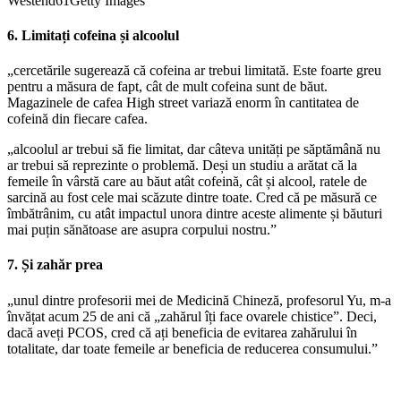
Westend61Getty Images
6. Limitați cofeina și alcoolul
„cercetările sugerează că cofeina ar trebui limitată. Este foarte greu
pentru a măsura de fapt, cât de mult cofeina sunt de băut.
Magazinele de cafea High street variază enorm în cantitatea de
cofeină din fiecare cafea.
„alcoolul ar trebui să fie limitat, dar câteva unități pe săptămână nu
ar trebui să reprezinte o problemă. Deși un studiu a arătat că la
femeile în vârstă care au băut atât cofeină, cât și alcool, ratele de
sarcină au fost cele mai scăzute dintre toate. Cred că pe măsură ce
îmbătrânim, cu atât impactul unora dintre aceste alimente și băuturi
mai puțin sănătoase are asupra corpului nostru.”
7. Și zahăr prea
„unul dintre profesorii mei de Medicină Chineză, profesorul Yu, m-a
învățat acum 25 de ani că „zahărul îți face ovarele chistice”. Deci,
dacă aveți PCOS, cred că ați beneficia de evitarea zahărului în
totalitate, dar toate femeile ar beneficia de reducerea consumului.”