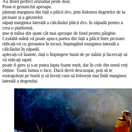
Au Bord perfect orizontal peste deal.
Pune-ti genunchii aproape.
păstrați marginea din față a plăcii dvs. prin îndoirea degetelor de la
picioare și a gleznelor.
săpați marginea laterală a călcâiului plăcii dvs. în zăpadă pentru a
crea o platformă.
ține-ți mâna din spate cât mai aproape de fund pentru pârghie.
Cealaltă mână vă poate apuca partea din față a plăcii între picioare.
ridicați-vă cu greutatea în tocuri, împingând marginea laterală a
călcâiului în zăpadă.
aplecați-vă înainte, dați o împingere bună de pe mâini și încercați să
vă ridicați rapid.
poate fi greu și s-ar putea lupta foarte mult, dar în cele din urmă veți
obține. Toată lumea o face. Dacă devii descurajat, poți să te
rostogolești pe burtă și să înveți cum să folosești mai întâi marginea
laterală a degetului.