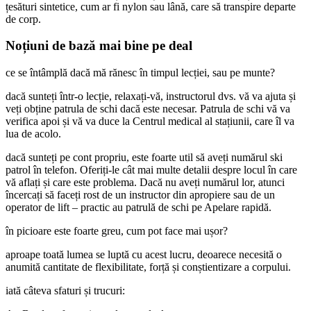
țesături sintetice, cum ar fi nylon sau lână, care să transpire departe
de corp.
Noțiuni de bază mai bine pe deal
ce se întâmplă dacă mă rănesc în timpul lecției, sau pe munte?
dacă sunteți într-o lecție, relaxați-vă, instructorul dvs. vă va ajuta și
veți obține patrula de schi dacă este necesar. Patrula de schi vă va
verifica apoi și vă va duce la Centrul medical al stațiunii, care îl va
lua de acolo.
dacă sunteți pe cont propriu, este foarte util să aveți numărul ski
patrol în telefon. Oferiți-le cât mai multe detalii despre locul în care
vă aflați și care este problema. Dacă nu aveți numărul lor, atunci
încercați să faceți rost de un instructor din apropiere sau de un
operator de lift – practic au patrulă de schi pe Apelare rapidă.
în picioare este foarte greu, cum pot face mai ușor?
aproape toată lumea se luptă cu acest lucru, deoarece necesită o
anumită cantitate de flexibilitate, forță și conștientizare a corpului.
iată câteva sfaturi și trucuri: