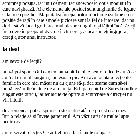
schimbați poziția, iar unii oameni fac snowboard opus modului în
care navighează. Alte elemente ale poziției sunt unghiurile de legare
și lățimea poziției. Majoritatea începătorilor funcționează bine cu o
poziție de rață în care ambele picioare sunt la fel de întoarse, dar nu
doriți să vă faceți griji prea mult despre unghiuri și lățimi încă. Aveți
încredere în peeps-ul dvs. de închiriere și, dacă sunteți îngrijorat,
cereți ajutor unui instructor.
la deal
am nevoie de lecții?
nu vă pot spune câți oameni au venit la mine pentru o lecție după ce
au ‘dat drumul’ singuri și au eșuat epic. Am avut odată o lecție de
familie în care nici măcar nu au ajuns să-și dea seama cum să-și
pună legăturile înainte de a renunța. Echipamentul de Snowboarding
singur este dificil, iar tehnicile de oprire și schimbare a direcției nu
vin intuitiv.
de asemenea, pot să spun că este o idee atât de proastă ca cineva
într-o relație să-și învețe partenerul. Am văzut atât de multe lupte
pentru asta.
am rezervat o lecție. Ce ar trebui să fac înainte să apar?