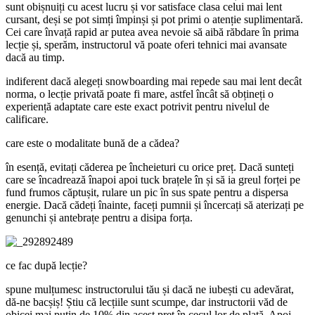
sunt obișnuiți cu acest lucru și vor satisface clasa celui mai lent
cursant, deși se pot simți împinși și pot primi o atenție suplimentară.
Cei care învață rapid ar putea avea nevoie să aibă răbdare în prima
lecție și, sperăm, instructorul vă poate oferi tehnici mai avansate
dacă au timp.
indiferent dacă alegeți snowboarding mai repede sau mai lent decât
norma, o lecție privată poate fi mare, astfel încât să obțineți o
experiență adaptate care este exact potrivit pentru nivelul de
calificare.
care este o modalitate bună de a cădea?
în esență, evitați căderea pe încheieturi cu orice preț. Dacă sunteți
care se încadrează înapoi apoi tuck brațele în și să ia greul forței pe
fund frumos căptușit, rulare un pic în sus spate pentru a dispersa
energie. Dacă cădeți înainte, faceți pumnii și încercați să aterizați pe
genunchi și antebrațe pentru a disipa forța.
ce fac după lecție?
spune mulțumesc instructorului tău și dacă ne iubești cu adevărat,
dă-ne bacșiș! Știu că lecțiile sunt scumpe, dar instructorii văd de
obicei mai puțin de 10% din acest preț în cecul lor de plată. Apoi,