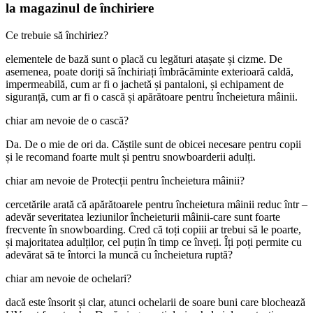
la magazinul de închiriere
Ce trebuie să închiriez?
elementele de bază sunt o placă cu legături atașate și cizme. De
asemenea, poate doriți să închiriați îmbrăcăminte exterioară caldă,
impermeabilă, cum ar fi o jachetă și pantaloni, și echipament de
siguranță, cum ar fi o cască și apărătoare pentru încheietura mâinii.
chiar am nevoie de o cască?
Da. De o mie de ori da. Căștile sunt de obicei necesare pentru copii
și le recomand foarte mult și pentru snowboarderii adulți.
chiar am nevoie de Protecții pentru încheietura mâinii?
cercetările arată că apărătoarele pentru încheietura mâinii reduc într –
adevăr severitatea leziunilor încheieturii mâinii-care sunt foarte
frecvente în snowboarding. Cred că toți copiii ar trebui să le poarte,
și majoritatea adulților, cel puțin în timp ce înveți. Îți poți permite cu
adevărat să te întorci la muncă cu încheietura ruptă?
chiar am nevoie de ochelari?
dacă este însorit și clar, atunci ochelarii de soare buni care blochează