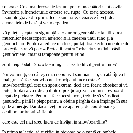
se poate. Cele mai frecvente leziuni pentru începători sunt cozile
învinețite și încheieturile entorse sau rupte. Cu toate acestea,
leziunile grave din prima lecție sunt rare, deoarece înveți doar
elementele de bază și vei merge lent.
vă puteți aștepta cu siguranță la o durere generală de la utilizarea
mușchilor nedescoperiți anterior și la căderea unui fund și a
genunchilor. Pentru a reduce ouchies, purtați toate echipamentele de
protecție care vă plac – Protecții pentru încheietura mâinii, căști,
genunchiere, chiar și tampoane pentru Fund.
sunt inapt / slab. Snowboarding – ul va fi dificil pentru mine?
Nu voi minți, cu cât ești mai nepotrivit sau mai slab, cu atât îți va fi
mai greu să faci snowboard. Principalul lucru este că
snowboardingul este un sport extrem, deci este foarte obositor și vă
puteți lupta să vă ridicați dintr-o poziție așezată cu un snowboard
legat de picioare. Pentru a face acest lucru, trebuie să vă ridicați
genunchii până la piept pentru a obține pârghia de a împinge în sus
și de a merge. Dar dacă aveți orice aparență de coordonare și
echilibru ar trebui să fie ok.
care este cel mai greu lucru de învățat în snowboarding?
în prima ta lecție, să te ridici în picioare pe o pantă cu ambele