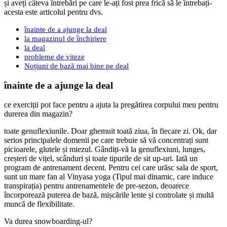
și aveți câteva întrebări pe care le-ați fost prea frică să le întrebați-
acesta este articolul pentru dvs.
înainte de a ajunge la deal
la magazinul de închiriere
la deal
probleme de viteze
Noțiuni de bază mai bine pe deal
înainte de a ajunge la deal
ce exerciții pot face pentru a ajuta la pregătirea corpului meu pentru
durerea din magazin?
toate genuflexiunile. Doar ghemuit toată ziua, în fiecare zi. Ok, dar
serios principalele domenii pe care trebuie să vă concentrați sunt
picioarele, glutele și miezul. Gândiți-vă la genuflexiuni, lunges,
creșteri de vițel, scânduri și toate tipurile de sit up-uri. Iată un
program de antrenament decent. Pentru cei care urăsc sala de sport,
sunt un mare fan al Vinyasa yoga (Tipul mai dinamic, care induce
transpirația) pentru antrenamentele de pre-sezon, deoarece
încorporează puterea de bază, mișcările lente și controlate și multă
muncă de flexibilitate.
Va durea snowboarding-ul?