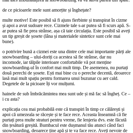
de ce picioarele mele sunt amorțite și înghețate?
multe motive! Este posibil să fi ajuns fierbinte și transpirat în cizme
și apoi a avut sudoare rece. Cizmele tale s-ar putea să fi scurs apă. S-
ar putea să fie prea strânse, așa că taie circulația. Este posibil să aveți
un tip greșit de șosete (lâna și materialele sintetice sunt cele mai
bune).
o potrivire bună a cizmei este una dintre cele mai importante părți ale
snowboarding – ului-doriți ca acestea să fie strânse, dar nu
incomode, iar tălpile interioare confortabile vă pot menține
snowboarding-ul în confort mai mult timp. De asemenea, nu purtați
două perechi de șosete. Ești mai bine cu o pereche decentă, deoarece
lasă mai mult spațiu pentru formarea unui buzunar cu aer cald.
Degetele de la picioare îți vor mulțumi.
hainele de sub îmbrăcămintea mea sunt ude și mă fac să îngheț. Ce –
i cu asta?
explicația cea mai probabilă este că transpiri în timp ce călărești și
apoi că umezeala se răcește și te face rece. Aceasta înseamnă că fie
purtați prea multe straturi pentru vreme, fie lenjeria dvs. este făcută
din țesătură greșită. Bumbacul este dușmanul tău atunci când faci
snowboarding, deoarece ține apă și te va face rece. Aveți nevoie de