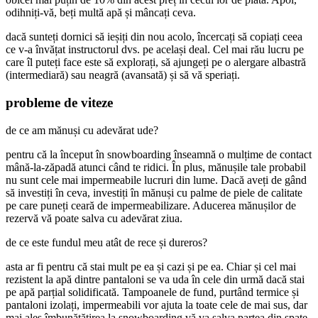
odihniți-vă, beți multă apă și mâncați ceva.
dacă sunteți dornici să ieșiți din nou acolo, încercați să copiați ceea
ce v-a învățat instructorul dvs. pe același deal. Cel mai rău lucru pe
care îl puteți face este să explorați, să ajungeți pe o alergare albastră
(intermediară) sau neagră (avansată) și să vă speriați.
probleme de viteze
de ce am mănuși cu adevărat ude?
pentru că la început în snowboarding înseamnă o mulțime de contact
mână-la-zăpadă atunci când te ridici. În plus, mănușile tale probabil
nu sunt cele mai impermeabile lucruri din lume. Dacă aveți de gând
să investiți în ceva, investiți în mănuși cu palme de piele de calitate
pe care puneți ceară de impermeabilizare. Aducerea mănușilor de
rezervă vă poate salva cu adevărat ziua.
de ce este fundul meu atât de rece și dureros?
asta ar fi pentru că stai mult pe ea și cazi și pe ea. Chiar și cel mai
rezistent la apă dintre pantaloni se va uda în cele din urmă dacă stai
pe apă parțial solidificată. Tampoanele de fund, purtând termice și
pantaloni izolați, impermeabili vor ajuta la toate cele de mai sus, dar
mai ales îmbunătățirea la snowboarding vă va salva partea din spate.