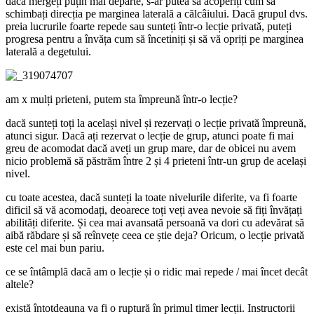
dacă mergeți puțin mai departe, s-ar putea să acoperiți cum să
schimbați direcția pe marginea laterală a călcâiului. Dacă grupul dvs.
preia lucrurile foarte repede sau sunteți într-o lecție privată, puteți
progresa pentru a învăța cum să încetiniți și să vă opriți pe marginea
laterală a degetului.
am x mulți prieteni, putem sta împreună într-o lecție?
dacă sunteți toți la același nivel și rezervați o lecție privată împreună,
atunci sigur. Dacă ați rezervat o lecție de grup, atunci poate fi mai
greu de acomodat dacă aveți un grup mare, dar de obicei nu avem
nicio problemă să păstrăm între 2 și 4 prieteni într-un grup de același
nivel.
cu toate acestea, dacă sunteți la toate nivelurile diferite, va fi foarte
dificil să vă acomodați, deoarece toți veți avea nevoie să fiți învățați
abilități diferite. Și cea mai avansată persoană va dori cu adevărat să
aibă răbdare și să reînvețe ceea ce știe deja? Oricum, o lecție privată
este cel mai bun pariu.
ce se întâmplă dacă am o lecție și o ridic mai repede / mai încet decât
altele?
există întotdeauna va fi o ruptură în primul timer lecții. Instructorii