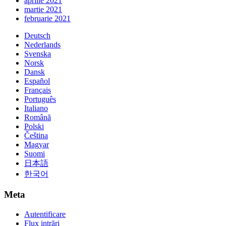
aprilie 2021
martie 2021
februarie 2021
Deutsch
Nederlands
Svenska
Norsk
Dansk
Español
Français
Português
Italiano
Română
Polski
Čeština
Magyar
Suomi
日本語
한국어
Meta
Autentificare
Flux intrări