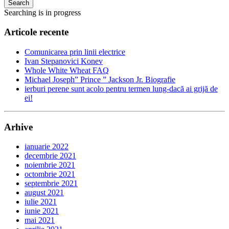
Search
Searching is in progress
Articole recente
Comunicarea prin linii electrice
Ivan Stepanovici Konev
Whole White Wheat FAQ
Michael Joseph” Prince ” Jackson Jr. Biografie
ierburi perene sunt acolo pentru termen lung-dacă ai grijă de
ei!
Arhive
ianuarie 2022
decembrie 2021
noiembrie 2021
octombrie 2021
septembrie 2021
august 2021
iulie 2021
iunie 2021
mai 2021