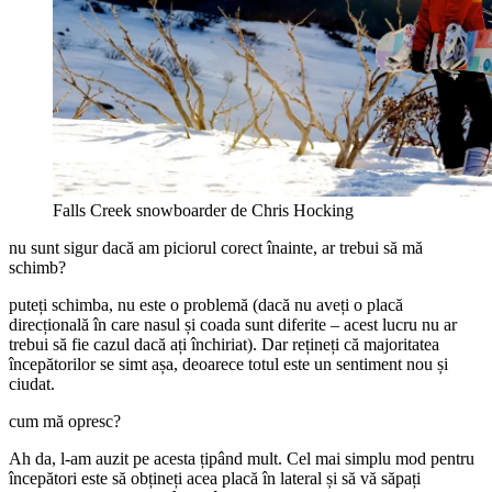
Falls Creek snowboarder de Chris Hocking
nu sunt sigur dacă am piciorul corect înainte, ar trebui să mă
schimb?
puteți schimba, nu este o problemă (dacă nu aveți o placă
direcțională în care nasul și coada sunt diferite – acest lucru nu ar
trebui să fie cazul dacă ați închiriat). Dar rețineți că majoritatea
începătorilor se simt așa, deoarece totul este un sentiment nou și
ciudat.
cum mă opresc?
Ah da, l-am auzit pe acesta țipând mult. Cel mai simplu mod pentru
începători este să obțineți acea placă în lateral și să vă săpați