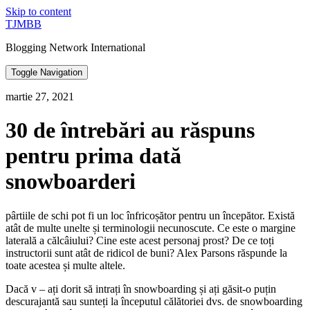
Skip to content
TJMBB
Blogging Network International
Toggle Navigation
martie 27, 2021
30 de întrebări au răspuns
pentru prima dată
snowboarderi
pârtiile de schi pot fi un loc înfricoșător pentru un începător. Există
atât de multe unelte și terminologii necunoscute. Ce este o margine
laterală a călcâiului? Cine este acest personaj prost? De ce toți
instructorii sunt atât de ridicol de buni? Alex Parsons răspunde la
toate acestea și multe altele.
Dacă v – ați dorit să intrați în snowboarding și ați găsit-o puțin
descurajantă sau sunteți la începutul călătoriei dvs. de snowboarding