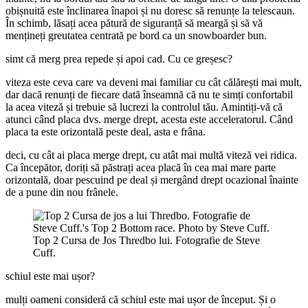
obișnuită este înclinarea înapoi și nu doresc să renunțe la telescaun.
În schimb, lăsați acea pătură de siguranță să meargă și să vă
mențineți greutatea centrată pe bord ca un snowboarder bun.
simt că merg prea repede și apoi cad. Cu ce greșesc?
viteza este ceva care va deveni mai familiar cu cât călărești mai mult,
dar dacă renunți de fiecare dată înseamnă că nu te simți confortabil
la acea viteză și trebuie să lucrezi la controlul tău. Amintiți-vă că
atunci când placa dvs. merge drept, acesta este acceleratorul. Când
placa ta este orizontală peste deal, asta e frâna.
deci, cu cât ai placa merge drept, cu atât mai multă viteză vei ridica.
Ca începător, doriți să păstrați acea placă în cea mai mare parte
orizontală, doar pescuind pe deal și mergând drept ocazional înainte
de a pune din nou frânele.
Top 2 Cursa de Jos Thredbo lui. Fotografie de Steve
Cuff.
schiul este mai ușor?
mulți oameni consideră că schiul este mai ușor de început. Și o