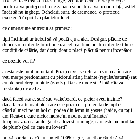
UV pot face treaba. Dacă ninge, veți dori ochelari de protecție
pentru a vă proteja ochii de zăpadă și pentru a vă acoperi fața, astfel
încât să nu înghețe. Ochelarii sunt, de asemenea, o protecție
excelentă împotriva plantelor feței.
ce dimensiune ar trebui să primesc?
tipii închiriați ar trebui să vă poată ajuta aici. Desigur, plăcile de
dimensiuni diferite funcționează cel mai bine pentru diferite stiluri și
condiții de călărie, dar doriți doar o placă plăcută pentru începători.
ce poziție voi fi?
acesta este unul important. Poziția dvs. se referă la vremea în care
veți merge predominant cu piciorul stâng înainte (regulat/natural) sau
cu piciorul drept înainte (goofy). Dar de unde știi? Iată câteva
modalități de a afla:
dacă faceți skate, surf sau wakeboard, ce picior aveți înainte?
daca faci arte martiale, care este pozitia ta preferata de lupta?
când aluneci pe un hol cu podea din lemn în șosete (haide, cu toții
am făcut-o), care picior merge în mod natural înainte?
Imagineaza-ti ca ai de gand sa lovesti o minge, care este piciorul tau
de plumb (cel cu care nu lovesti?
nu vă speriați dacă nu sunteți 100% sigur, puteți oricând să vă