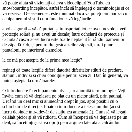
vă poate ajuta să vizionați câteva videoclipuri YouTube cu
snowboarding începător, astfel încât să înțelegeți o terminologie și ce
vă rezervă. De asemenea, este minunat dacă vă puteți familiariza cu
echipamentul și știți cum funcționează legăturile.
apoi asigurați – vă că purtați și transportați tot ce aveți nevoie, aveți
protecție solară și nu aveți un decalaj între ochelarii de protecție și
căciulă / cască-acest lucru este foarte neplăcut în rândul oamenilor
de zăpadă. Oh, și pentru dragostea zeilor zăpezii, nu-ți pune
pantalonii pe interiorul cizmelor.
la ce mă pot aștepta de la prima mea lecție?
rețineți că toate lecțiile diferă datorită diferitelor stiluri de predare,
stațiuni, indivizi și chiar condițiile pentru acea zi. Dar, în general, vă
puteți aștepta la următoarele:
O introducere în echipamentul dvs. și o anumită terminologie. Veți
învăța cum să vă deplasați pe plat cu un picior afară, prin patinaj.
Urcând un deal mic și alunecând drept în jos, apoi posibil cu o
schimbare de direcție. Poate o introducere a telescaunului (acest
lucru depinde într-adevăr de stațiunea amenajată). Cum să vă legați
celălalt picior și să vă ridicați. Cum să începeți să vă deplasați pe un
deal, să încetiniți și să vă opriți pe marginea laterală a călcâiului.