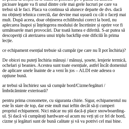
picioare legate va fi unul dintre cele mai grele lucruri pe care va
trebui să le faci. Placa va continua să alunece departe de dvs. dacă
nu obțineți tehnica corectă, dar devine mai ușoară cu cât o faceți mai
mult. După aceea, doar obținerea echilibrului corect la bord, nu
aplecarea înapoi și înțelegerea modului de încetinire și oprire vor fi
următoarele mari provocări. Dar toată lumea e diferită. S-ar putea să
descoperiți că aterizarea unui triplu backflip este dificilă în prima
lecție.
ce echipament esențial trebuie să cumpăr (pe care nu îl pot închiria)?
De obicei nu puteți închiria mănuși / mănuși, șosete, lenjerie termică,
ochelari și beanies. Acestea sunt toate esențiale, astfel încât domeniul
de aplicare unele înainte de a veni în jos – ALDI este adesea o
opțiune bună.
ar trebui să închiriez sau să cumpăr bord/Cizme/legături /
îmbrăcăminte exterioară?
pentru prima cronometre, cu siguranta chirie. Sigur, echipamentul nu
este în stare de top, dar este mult mai ieftin decât să-ți cumperi
propriul echipament. Nici măcar nu știi dacă-ți place snowboarding-
ul. Și dacă vă cumpărați hardware-ul acum nu veți ști ce fel de bord,
cizme și legături sunt de bună calitate și vă va potrivi cel mai bine.