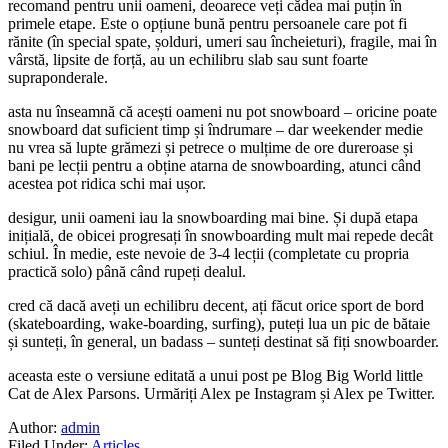
recomand pentru unii oameni, deoarece veți cădea mai puțin în
primele etape. Este o opțiune bună pentru persoanele care pot fi
rănite (în special spate, șolduri, umeri sau încheieturi), fragile, mai în
vârstă, lipsite de forță, au un echilibru slab sau sunt foarte
supraponderale.
asta nu înseamnă că acești oameni nu pot snowboard – oricine poate
snowboard dat suficient timp și îndrumare – dar weekender medie
nu vrea să lupte grămezi și petrece o mulțime de ore dureroase și
bani pe lecții pentru a obține atarna de snowboarding, atunci când
acestea pot ridica schi mai ușor.
desigur, unii oameni iau la snowboarding mai bine. Și după etapa
inițială, de obicei progresați în snowboarding mult mai repede decât
schiul. În medie, este nevoie de 3-4 lecții (completate cu propria
practică solo) până când rupeți dealul.
cred că dacă aveți un echilibru decent, ați făcut orice sport de bord
(skateboarding, wake-boarding, surfing), puteți lua un pic de bătaie
și sunteți, în general, un badass – sunteți destinat să fiți snowboarder.
aceasta este o versiune editată a unui post pe Blog Big World little
Cat de Alex Parsons. Urmăriți Alex pe Instagram și Alex pe Twitter.
Author:
admin
Filed Under:
Articles