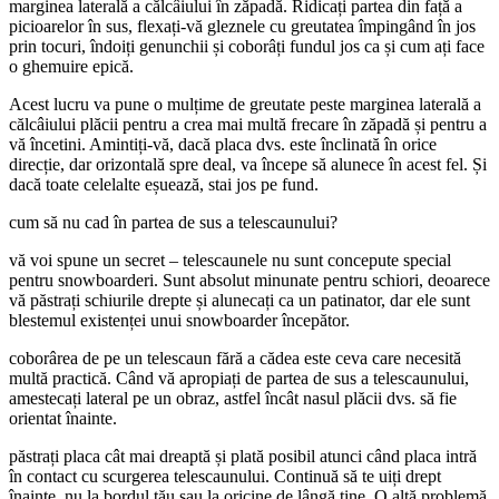
marginea laterală a călcâiului în zăpadă. Ridicați partea din față a
picioarelor în sus, flexați-vă gleznele cu greutatea împingând în jos
prin tocuri, îndoiți genunchii și coborâți fundul jos ca și cum ați face
o ghemuire epică.
Acest lucru va pune o mulțime de greutate peste marginea laterală a
călcâiului plăcii pentru a crea mai multă frecare în zăpadă și pentru a
vă încetini. Amintiți-vă, dacă placa dvs. este înclinată în orice
direcție, dar orizontală spre deal, va începe să alunece în acest fel. Și
dacă toate celelalte eșuează, stai jos pe fund.
cum să nu cad în partea de sus a telescaunului?
vă voi spune un secret – telescaunele nu sunt concepute special
pentru snowboarderi. Sunt absolut minunate pentru schiori, deoarece
vă păstrați schiurile drepte și alunecați ca un patinator, dar ele sunt
blestemul existenței unui snowboarder începător.
coborârea de pe un telescaun fără a cădea este ceva care necesită
multă practică. Când vă apropiați de partea de sus a telescaunului,
amestecați lateral pe un obraz, astfel încât nasul plăcii dvs. să fie
orientat înainte.
păstrați placa cât mai dreaptă și plată posibil atunci când placa intră
în contact cu scurgerea telescaunului. Continuă să te uiți drept
înainte, nu la bordul tău sau la oricine de lângă tine. O altă problemă