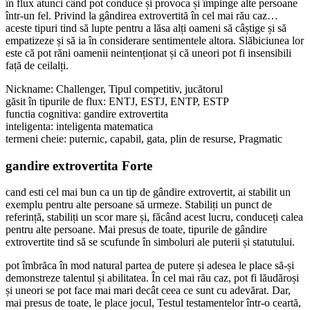
în flux atunci când pot conduce și provoca și împinge alte persoane
într-un fel. Privind la gândirea extrovertită în cel mai rău caz…
aceste tipuri tind să lupte pentru a lăsa alți oameni să câștige și să
empatizeze și să ia în considerare sentimentele altora. Slăbiciunea lor
este că pot răni oamenii neintenționat și că uneori pot fi insensibili
față de ceilalți.
Nickname: Challenger, Tipul competitiv, jucătorul
găsit în tipurile de flux: ENTJ, ESTJ, ENTP, ESTP
functia cognitiva: gandire extrovertita
inteligenta: inteligenta matematica
termeni cheie: puternic, capabil, gata, plin de resurse, Pragmatic
gandire extrovertita Forte
cand esti cel mai bun ca un tip de gândire extrovertit, ai stabilit un
exemplu pentru alte persoane să urmeze. Stabiliți un punct de
referință, stabiliți un scor mare și, făcând acest lucru, conduceți calea
pentru alte persoane. Mai presus de toate, tipurile de gândire
extrovertite tind să se scufunde în simboluri ale puterii și statutului.
pot îmbrăca în mod natural partea de putere și adesea le place să-și
demonstreze talentul și abilitatea. În cel mai rău caz, pot fi lăudăroși
și uneori se pot face mai mari decât ceea ce sunt cu adevărat. Dar,
mai presus de toate, le place jocul, Testul testamentelor într-o ceartă,