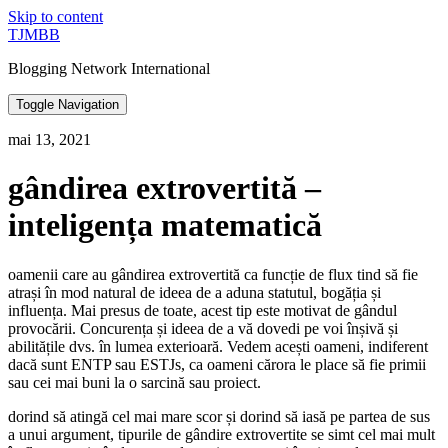
Skip to content
TJMBB
Blogging Network International
Toggle Navigation
mai 13, 2021
gândirea extrovertită –
inteligența matematică
oamenii care au gândirea extrovertită ca funcție de flux tind să fie
atrași în mod natural de ideea de a aduna statutul, bogăția și
influența. Mai presus de toate, acest tip este motivat de gândul
provocării. Concurența și ideea de a vă dovedi pe voi înșivă și
abilitățile dvs. în lumea exterioară. Vedem acești oameni, indiferent
dacă sunt ENTP sau ESTJs, ca oameni cărora le place să fie primii
sau cei mai buni la o sarcină sau proiect.
dorind să atingă cel mai mare scor și dorind să iasă pe partea de sus
a unui argument, tipurile de gândire extrovertite se simt cel mai mult