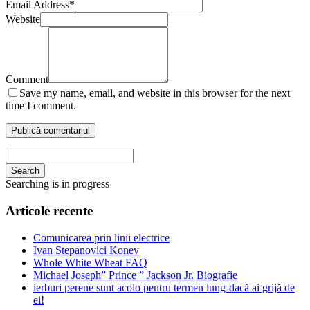
Email Address
*
Website
Comment
Save my name, email, and website in this browser for the next
time I comment.
Search
Searching is in progress
Articole recente
Comunicarea prin linii electrice
Ivan Stepanovici Konev
Whole White Wheat FAQ
Michael Joseph” Prince ” Jackson Jr. Biografie
ierburi perene sunt acolo pentru termen lung-dacă ai grijă de
ei!