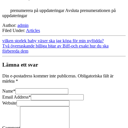
prenumerera på uppdateringar Avsluta prenumerationen på
uppdateringar
Author:
admin
Filed Under:
Articles
vilken storlek baby växer ska jag köpa för min nyfödda?
Två överraskande billiga bitar av Biff-och exakt hur du ska
förbereda dem
Lämna ett svar
Din e-postadress kommer inte publiceras.
Obligatoriska fält är
märkta
*
Name
*
Email Address
*
Website
Comment