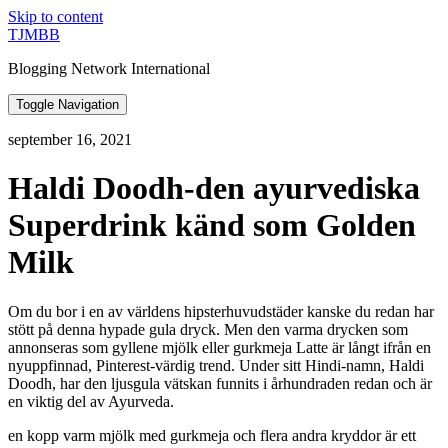
Skip to content
TJMBB
Blogging Network International
Toggle Navigation
september 16, 2021
Haldi Doodh-den ayurvediska
Superdrink känd som Golden
Milk
Om du bor i en av världens hipsterhuvudstäder kanske du redan har
stött på denna hypade gula dryck. Men den varma drycken som
annonseras som gyllene mjölk eller gurkmeja Latte är långt ifrån en
nyuppfinnad, Pinterest-värdig trend. Under sitt Hindi-namn, Haldi
Doodh, har den ljusgula vätskan funnits i århundraden redan och är
en viktig del av Ayurveda.
en kopp varm mjölk med gurkmeja och flera andra kryddor är ett