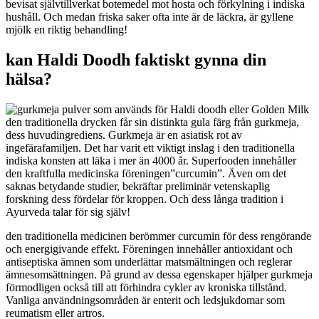
bevisat självtillverkat botemedel mot hosta och förkylning i indiska
hushåll. Och medan friska saker ofta inte är de läckra, är gyllene
mjölk en riktig behandling!
kan Haldi Doodh faktiskt gynna din
hälsa?
den traditionella drycken får sin distinkta gula färg från gurkmeja,
dess huvudingrediens. Gurkmeja är en asiatisk rot av
ingefärafamiljen. Det har varit ett viktigt inslag i den traditionella
indiska konsten att läka i mer än 4000 år. Superfooden innehåller
den kraftfulla medicinska föreningen”curcumin”. Även om det
saknas betydande studier, bekräftar preliminär vetenskaplig
forskning dess fördelar för kroppen. Och dess långa tradition i
Ayurveda talar för sig själv!
den traditionella medicinen berömmer curcumin för dess rengörande
och energigivande effekt. Föreningen innehåller antioxidant och
antiseptiska ämnen som underlättar matsmältningen och reglerar
ämnesomsättningen. På grund av dessa egenskaper hjälper gurkmeja
förmodligen också till att förhindra cykler av kroniska tillstånd.
Vanliga användningsområden är enterit och ledsjukdomar som
reumatism eller artros.