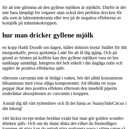
för att inte glömma att den gyllene mjölken är mjölkfri. Därför är det
inte bara lämpligt för veganer utan också den perfekta drycken för
alla som är laktosintoleranta eller tror på de negativa effekterna av
komjölk på människokroppen.
hur man dricker gyllene mjölk
en kopp Haldi Doodh om dagen, håller doktorn borta! Istället för ditt
morgonkaffe, prova gurkmeja Latte för att få dig igång. Och på
grund av bristen på koffein kan den gyllene mjölken vara en bra
nattklapp samtidigt. Integrera det helt enkelt i din dagliga rutin och
upplev de positiva effekterna själv.
eftersom curcumin inte är lösligt i vatten, bör det alltid konsumeras
tillsammans med vissa oljiga komponenter. Att tillsätta en nypa
peppar ökar den positiva effekten eftersom den innehöll piperin
underlättar absorptionen av curcumin i kroppen.
Anmäl dig till vårt nyhetsbrev och få det bästa av SunnySideCircus i
din inkorg!
vårt läckra recept nedan berättar exakt hur man gör golden wonder-
drinken själv. Och om du slutar älska det-vilket du förmodligen
kommer att göra-kan du enkelt göra gurkmeja pasta i större satser så