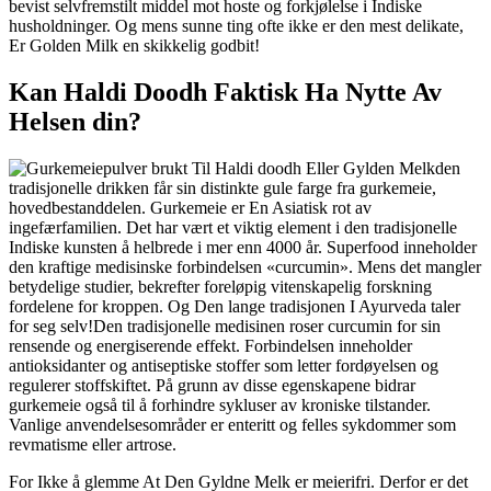
bevist selvfremstilt middel mot hoste og forkjølelse i Indiske
husholdninger. Og mens sunne ting ofte ikke er den mest delikate,
Er Golden Milk en skikkelig godbit!
Kan Haldi Doodh Faktisk Ha Nytte Av
Helsen din?
den
tradisjonelle drikken får sin distinkte gule farge fra gurkemeie,
hovedbestanddelen. Gurkemeie er En Asiatisk rot av
ingefærfamilien. Det har vært et viktig element i den tradisjonelle
Indiske kunsten å helbrede i mer enn 4000 år. Superfood inneholder
den kraftige medisinske forbindelsen «curcumin». Mens det mangler
betydelige studier, bekrefter foreløpig vitenskapelig forskning
fordelene for kroppen. Og Den lange tradisjonen I Ayurveda taler
for seg selv!Den tradisjonelle medisinen roser curcumin for sin
rensende og energiserende effekt. Forbindelsen inneholder
antioksidanter og antiseptiske stoffer som letter fordøyelsen og
regulerer stoffskiftet. På grunn av disse egenskapene bidrar
gurkemeie også til å forhindre sykluser av kroniske tilstander.
Vanlige anvendelsesområder er enteritt og felles sykdommer som
revmatisme eller artrose.
For Ikke å glemme At Den Gyldne Melk er meierifri. Derfor er det