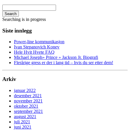
Search
Searching is in progress
Siste innlegg
Power-line kommunikasjon
Ivan Stepanovich Konev
Hele Hvit Hvete FAQ
Michael Joseph» Prince » Jackson Jr. Biografi
Flerårige gress er der i lang tid – hvis du ser etter dem!
Arkiv
januar 2022
desember 2021
november 2021
oktober 2021
september 2021
august 2021
juli 2021
juni 2021