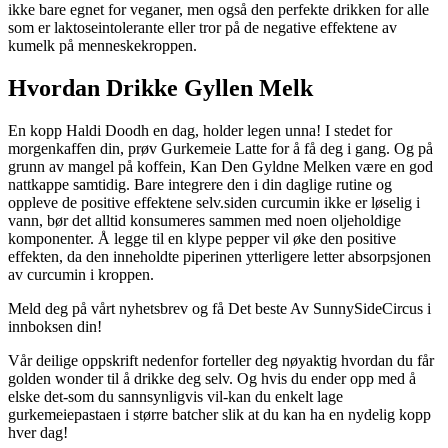
ikke bare egnet for veganer, men også den perfekte drikken for alle
som er laktoseintolerante eller tror på de negative effektene av
kumelk på menneskekroppen.
Hvordan Drikke Gyllen Melk
En kopp Haldi Doodh en dag, holder legen unna! I stedet for
morgenkaffen din, prøv Gurkemeie Latte for å få deg i gang. Og på
grunn av mangel på koffein, Kan Den Gyldne Melken være en god
nattkappe samtidig. Bare integrere den i din daglige rutine og
oppleve de positive effektene selv.siden curcumin ikke er løselig i
vann, bør det alltid konsumeres sammen med noen oljeholdige
komponenter. Å legge til en klype pepper vil øke den positive
effekten, da den inneholdte piperinen ytterligere letter absorpsjonen
av curcumin i kroppen.
Meld deg på vårt nyhetsbrev og få Det beste Av SunnySideCircus i
innboksen din!
Vår deilige oppskrift nedenfor forteller deg nøyaktig hvordan du får
golden wonder til å drikke deg selv. Og hvis du ender opp med å
elske det-som du sannsynligvis vil-kan du enkelt lage
gurkemeiepastaen i større batcher slik at du kan ha en nydelig kopp
hver dag!