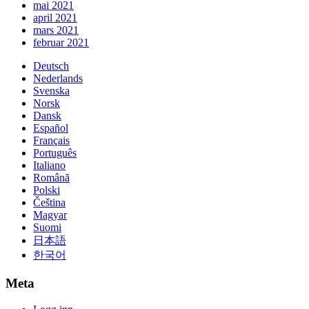
mai 2021
april 2021
mars 2021
februar 2021
Deutsch
Nederlands
Svenska
Norsk
Dansk
Español
Français
Português
Italiano
Română
Polski
Čeština
Magyar
Suomi
日本語
한국어
Meta