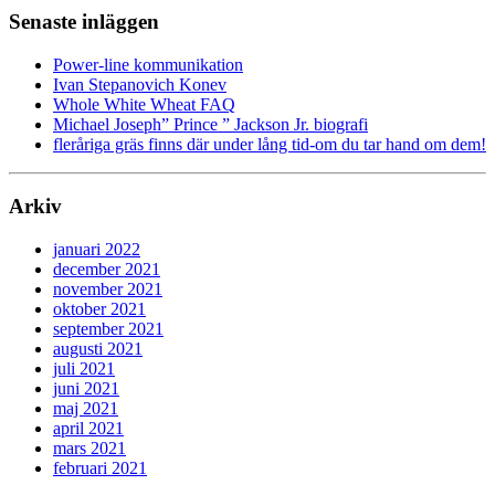
Senaste inläggen
Power-line kommunikation
Ivan Stepanovich Konev
Whole White Wheat FAQ
Michael Joseph” Prince ” Jackson Jr. biografi
fleråriga gräs finns där under lång tid-om du tar hand om dem!
Arkiv
januari 2022
december 2021
november 2021
oktober 2021
september 2021
augusti 2021
juli 2021
juni 2021
maj 2021
april 2021
mars 2021
februari 2021