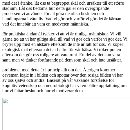
med det i åtanke, låt oss ta begreppet skäl och ursäkter till ett större
stadium. Låt oss bedöma hur detta gäller den övergripande
processen vi använder för att göra de olika besluten och
handlingarna i våra liv. Vad vi gör och varför vi gör det är kärnan i
vad det innebär att vara en medveten människa.
för praktiska ändamål tycker vi att vi är rimliga människor. Vi vill
gärna tro att vi har giltiga skäl till vad vi gör och varför vi gör det. Vi
bryter upp med en älskare eftersom de inte är rätt för oss. Vi köper
ekologisk mat eftersom det är bättre för vår hälsa. Vi röker potten
eftersom det gör oss roligare att vara runt. En del av det kan vara
sant, men vi tänker fortfarande på dem som skäl och inte ursäkter.
problemet med detta är i princip allt om det. Återigen kommer
caveman logic in i bilden och spottar över den rosiga bilden vi har
av oss själva och andra. Baserat på vår växande förståelse för
kognitiv vetenskap och neurobiologi har vi en bättre uppfattning om
hur vi fattar beslut och hur vi motiverar dem.