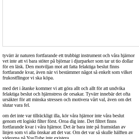
tyvärr är naturen fortfarande ett trubbigt instrument och våra hjärnor
vet inte att vi bara stöter på björnar i djurparker som tar ut tio dollar
för en läsk. Den motviljan mot att fatta felaktiga beslut finns
fortfarande kvar, även när vi bestämmer något så enkelt som vilket
frukostflingor vi ska köpa.
med det i åtanke kommer vi att göra allt och allt för att undvika
felaktiga beslut och hjärnstress de orsakar. Tyvärr innebär det ofta
ursäkter för att minska stressen och motivera vårt val, även om det
slutar vara fel.
om det inte var tillräckligt illa, kör våra hjärnor inte våra beslut
genom ett logiskt filter först. Oroa dig inte. Det filtret finns
fortfarande kvar i våra hjärnor. Det är bara inte på framsidan av
linjen som vi alla önskar att det var. Om det var så skulle hälften av
videorna på YouTube inte existera.