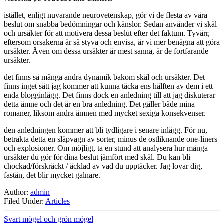
istället, enligt nuvarande neurovetenskap, gör vi de flesta av våra
beslut om snabba bedömningar och känslor. Sedan använder vi skäl
och ursäkter för att motivera dessa beslut efter det faktum. Tyvärr,
eftersom orsakerna är så styva och envisa, är vi mer benägna att göra
ursäkter. Även om dessa ursäkter är mest sanna, är de fortfarande
ursäkter.
det finns så många andra dynamik bakom skäl och ursäkter. Det
finns inget sätt jag kommer att kunna täcka ens hälften av dem i ett
enda blogginlägg. Det finns dock en anledning till att jag diskuterar
detta ämne och det är en bra anledning. Det gäller både mina
romaner, liksom andra ämnen med mycket sexiga konsekvenser.
den anledningen kommer att bli tydligare i senare inlägg. För nu,
betrakta detta en släpvagn av sorter, minus de ostliknande one-liners
och explosioner. Om möjligt, ta en stund att analysera hur många
ursäkter du gör för dina beslut jämfört med skäl. Du kan bli
chockad/förskräckt / äcklad av vad du upptäcker. Jag lovar dig,
fastän, det blir mycket galnare.
Author:
admin
Filed Under:
Articles
Svart mögel och grön mögel