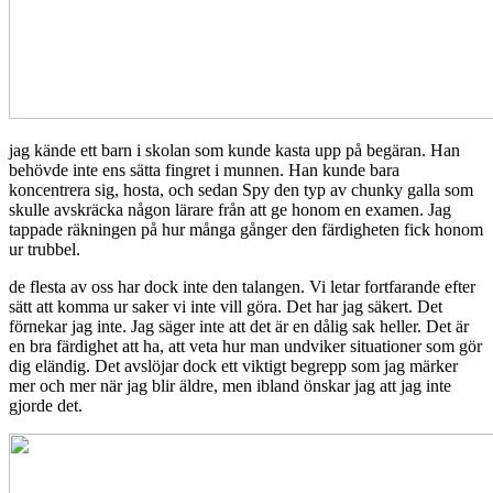
jag kände ett barn i skolan som kunde kasta upp på begäran. Han
behövde inte ens sätta fingret i munnen. Han kunde bara
koncentrera sig, hosta, och sedan Spy den typ av chunky galla som
skulle avskräcka någon lärare från att ge honom en examen. Jag
tappade räkningen på hur många gånger den färdigheten fick honom
ur trubbel.
de flesta av oss har dock inte den talangen. Vi letar fortfarande efter
sätt att komma ur saker vi inte vill göra. Det har jag säkert. Det
förnekar jag inte. Jag säger inte att det är en dålig sak heller. Det är
en bra färdighet att ha, att veta hur man undviker situationer som gör
dig eländig. Det avslöjar dock ett viktigt begrepp som jag märker
mer och mer när jag blir äldre, men ibland önskar jag att jag inte
gjorde det.