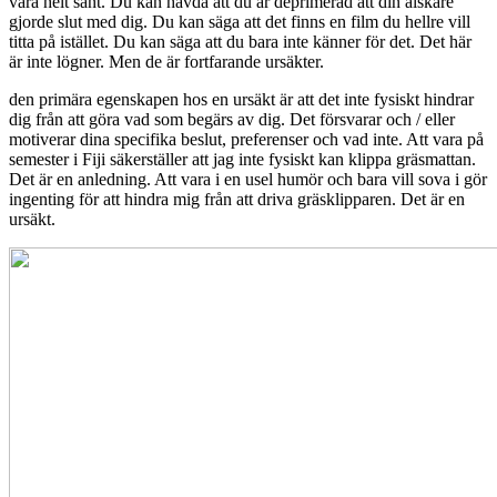
vara helt sant. Du kan hävda att du är deprimerad att din älskare
gjorde slut med dig. Du kan säga att det finns en film du hellre vill
titta på istället. Du kan säga att du bara inte känner för det. Det här
är inte lögner. Men de är fortfarande ursäkter.
den primära egenskapen hos en ursäkt är att det inte fysiskt hindrar
dig från att göra vad som begärs av dig. Det försvarar och / eller
motiverar dina specifika beslut, preferenser och vad inte. Att vara på
semester i Fiji säkerställer att jag inte fysiskt kan klippa gräsmattan.
Det är en anledning. Att vara i en usel humör och bara vill sova i gör
ingenting för att hindra mig från att driva gräsklipparen. Det är en
ursäkt.