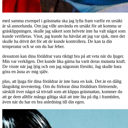
med samma exempel i gräsmatta ska jag lyfta fram varför en ursäkt
är så annorlunda. Om jag ville använda en ursäkt för att komma ur
gräsklippningen, skulle jag säkert som helvete inte ha valt något som
kunde verifieras. Visst, jag kunde ha hävdat att jag var sjuk, men det
skulle ha drivit det för att de kunde kontrollera. De kan ta din
temperatur och se om du har feber.
dessutom kan dina föräldrar vara riktigt bra på att veta när du ljuger.
Min var verkligen. Det kunde lika gärna ha varit deras mutanta kraft.
De visste när jag ljög och om jag någonsin försökt, Jag skulle bara
göra en åsna av mig själv.
plus, att ljuga för dina föräldrar är inte bara en kuk. Det är en dålig
långsiktig investering. Om du förlorar dina föräldrars förtroende,
särskilt över något så trivialt som att klippa gräsmattan, kommer du
att ge dem alltför många giltiga skäl att inte lita på dig i framtiden,
även när du har en bra anledning till din egen.