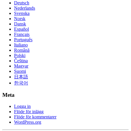
Deutsch
Nederlands
Svenska
Norsk
Dansk
Español
Français
Português
Italiano
Română
Polski
Čeština
Magyar
Suomi
日本語
한국어
Meta
Logga in
Flöde för inlägg
Flöde för kommentarer
WordPress.org