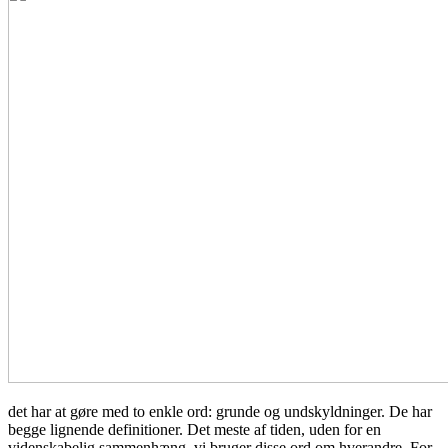
det har at gøre med to enkle ord: grunde og undskyldninger. De har
begge lignende definitioner. Det meste af tiden, uden for en
videnskabelig sammenhæng, vi bruger disse ord om hverandre. For