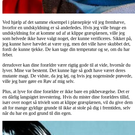
Ved hjælp af det samme eksempel i plænepleje vil jeg fremhæve,
hvorfor en undskyldning er så anderledes. Hvis jeg ville bruge en
undskyldning for at komme ud af at klippe græsplænen, ville jeg
som helvede ikke have valgt noget, der kunne verificeres. Sikker på,
jeg kunne have hævdet at være syg, men det ville have skubbet det,
fordi de kunne tjekke. De kan tage din temperatur og se, om du har
feber.
derudover kan dine forældre være rigtig gode til at vide, hvornår du
lyver. Mine var bestemt. Det kunne lige så godt have været deres
mutante magt. De vidste, da jeg løj, og hvis jeg nogensinde prøvede,
ville jeg bare gøre en Røv af mig selv.
Plus, at lyve for dine forældre er ikke bare en pikbevægelse. Det er
en dårlig langsigtet investering. Hvis du mister dine forældres tillid,
især over noget så trivielt som at klippe græsplænen, vil du give dem
alt for mange gyldige grunde til ikke at stole på dig i fremtiden, selv
når du har en god grund til din egen.