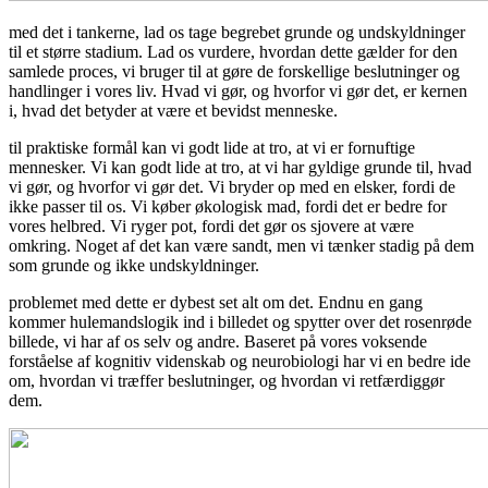
med det i tankerne, lad os tage begrebet grunde og undskyldninger
til et større stadium. Lad os vurdere, hvordan dette gælder for den
samlede proces, vi bruger til at gøre de forskellige beslutninger og
handlinger i vores liv. Hvad vi gør, og hvorfor vi gør det, er kernen
i, hvad det betyder at være et bevidst menneske.
til praktiske formål kan vi godt lide at tro, at vi er fornuftige
mennesker. Vi kan godt lide at tro, at vi har gyldige grunde til, hvad
vi gør, og hvorfor vi gør det. Vi bryder op med en elsker, fordi de
ikke passer til os. Vi køber økologisk mad, fordi det er bedre for
vores helbred. Vi ryger pot, fordi det gør os sjovere at være
omkring. Noget af det kan være sandt, men vi tænker stadig på dem
som grunde og ikke undskyldninger.
problemet med dette er dybest set alt om det. Endnu en gang
kommer hulemandslogik ind i billedet og spytter over det rosenrøde
billede, vi har af os selv og andre. Baseret på vores voksende
forståelse af kognitiv videnskab og neurobiologi har vi en bedre ide
om, hvordan vi træffer beslutninger, og hvordan vi retfærdiggør
dem.