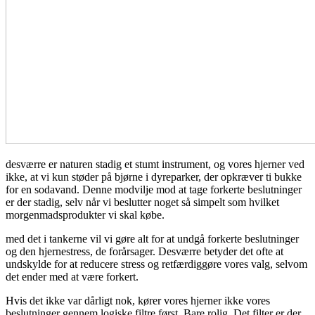
desværre er naturen stadig et stumt instrument, og vores hjerner ved
ikke, at vi kun støder på bjørne i dyreparker, der opkræver ti bukke
for en sodavand. Denne modvilje mod at tage forkerte beslutninger
er der stadig, selv når vi beslutter noget så simpelt som hvilket
morgenmadsprodukter vi skal købe.
med det i tankerne vil vi gøre alt for at undgå forkerte beslutninger
og den hjernestress, de forårsager. Desværre betyder det ofte at
undskylde for at reducere stress og retfærdiggøre vores valg, selvom
det ender med at være forkert.
Hvis det ikke var dårligt nok, kører vores hjerner ikke vores
beslutninger gennem logiske filtre først. Bare rolig. Det filter er der