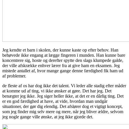
Jeg kendte et barn i skolen, der kunne kaste op efter behov. Han
behøvede ikke engang at lægge fingeren i munden. Han kunne bare
koncentrere sig, hoste og derefter spytte den slags klumpede galde,
der ville afskrække enhver lærer fra at give ham en eksamen. Jeg
mistede antallet af, hvor mange gange denne færdighed fik ham ud
af problemer.
de fleste af os har dog ikke det talent. Vi leder alle stadig efter måder
at komme ud af ting, vi ikke ønsker at gøre. Det har jeg. Det
benægter jeg ikke. Jeg siger heller ikke, at det er en dårlig ting. Det
er en god færdighed at have, at vide, hvordan man undgår
situationer, der gør dig elendig. Det afslører dog et vigtigt koncept,
som jeg finder mig selv mere og mere, når jeg bliver ældre, selvom
jeg nogle gange ville ønske, at jeg ikke gjorde det.