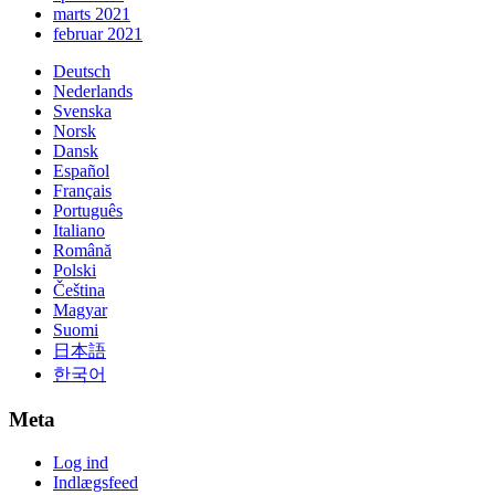
marts 2021
februar 2021
Deutsch
Nederlands
Svenska
Norsk
Dansk
Español
Français
Português
Italiano
Română
Polski
Čeština
Magyar
Suomi
日本語
한국어
Meta
Log ind
Indlægsfeed