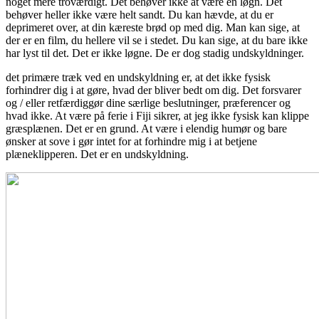
noget mere troværdigt. Det behøver ikke at være en løgn. Det
behøver heller ikke være helt sandt. Du kan hævde, at du er
deprimeret over, at din kæreste brød op med dig. Man kan sige, at
der er en film, du hellere vil se i stedet. Du kan sige, at du bare ikke
har lyst til det. Det er ikke løgne. De er dog stadig undskyldninger.
det primære træk ved en undskyldning er, at det ikke fysisk
forhindrer dig i at gøre, hvad der bliver bedt om dig. Det forsvarer
og / eller retfærdiggør dine særlige beslutninger, præferencer og
hvad ikke. At være på ferie i Fiji sikrer, at jeg ikke fysisk kan klippe
græsplænen. Det er en grund. At være i elendig humør og bare
ønsker at sove i gør intet for at forhindre mig i at betjene
plæneklipperen. Det er en undskyldning.