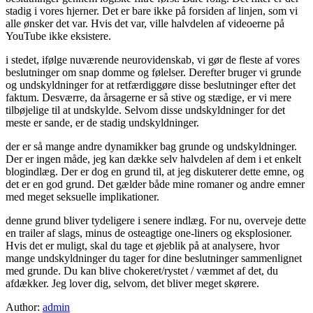
stadig i vores hjerner. Det er bare ikke på forsiden af linjen, som vi
alle ønsker det var. Hvis det var, ville halvdelen af videoerne på
YouTube ikke eksistere.
i stedet, ifølge nuværende neurovidenskab, vi gør de fleste af vores
beslutninger om snap domme og følelser. Derefter bruger vi grunde
og undskyldninger for at retfærdiggøre disse beslutninger efter det
faktum. Desværre, da årsagerne er så stive og stædige, er vi mere
tilbøjelige til at undskylde. Selvom disse undskyldninger for det
meste er sande, er de stadig undskyldninger.
der er så mange andre dynamikker bag grunde og undskyldninger.
Der er ingen måde, jeg kan dække selv halvdelen af dem i et enkelt
blogindlæg. Der er dog en grund til, at jeg diskuterer dette emne, og
det er en god grund. Det gælder både mine romaner og andre emner
med meget seksuelle implikationer.
denne grund bliver tydeligere i senere indlæg. For nu, overveje dette
en trailer af slags, minus de osteagtige one-liners og eksplosioner.
Hvis det er muligt, skal du tage et øjeblik på at analysere, hvor
mange undskyldninger du tager for dine beslutninger sammenlignet
med grunde. Du kan blive chokeret/rystet / væmmet af det, du
afdækker. Jeg lover dig, selvom, det bliver meget skørere.
Author:
admin