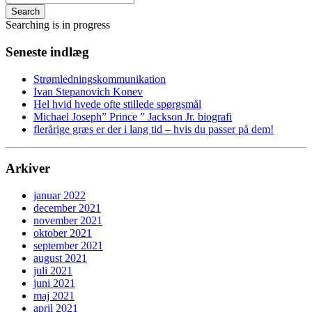
Search
Searching is in progress
Seneste indlæg
Strømledningskommunikation
Ivan Stepanovich Konev
Hel hvid hvede ofte stillede spørgsmål
Michael Joseph” Prince ” Jackson Jr. biografi
flerårige græs er der i lang tid – hvis du passer på dem!
Arkiver
januar 2022
december 2021
november 2021
oktober 2021
september 2021
august 2021
juli 2021
juni 2021
maj 2021
april 2021