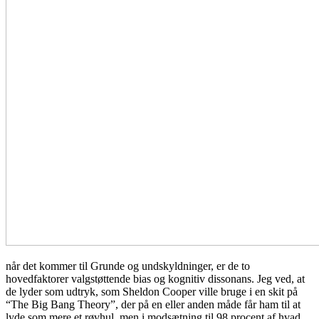
når det kommer til Grunde og undskyldninger, er de to
hovedfaktorer valgstøttende bias og kognitiv dissonans. Jeg ved, at
de lyder som udtryk, som Sheldon Cooper ville bruge i en skit på
“The Big Bang Theory”, der på en eller anden måde får ham til at
lyde som mere et røvhul, men i modsætning til 98 procent af hvad