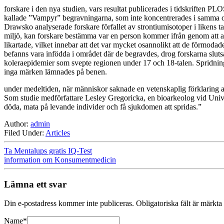
forskare i den nya studien, vars resultat publicerades i tidskriften 
kallade ”Vampyr” begravningarna, som inte koncentrerades i samma om
Drawsko analyserade forskare förfallet av strontiumisotoper i likens ta
miljö, kan forskare bestämma var en person kommer ifrån genom att an
likartade, vilket innebar att det var mycket osannolikt att de förmoda
befanns vara infödda i området där de begravdes, drog forskarna sluts
koleraepidemier som svepte regionen under 17 och 18-talen. Spridning 
inga märken lämnades på benen.
under medeltiden, när människor saknade en vetenskaplig förklaring av 
Som studie medförfattare Lesley Gregoricka, en bioarkeolog vid Unive
döda, mata på levande individer och få sjukdomen att spridas.”
Author:
admin
Filed Under:
Articles
Ta Mentalups gratis IQ-Test
information om Konsumentmedicin
Lämna ett svar
Din e-postadress kommer inte publiceras.
Obligatoriska fält är märkta
Name
*