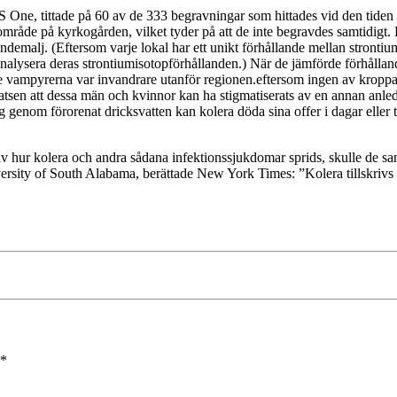
PLOS One, tittade på 60 av de 333 begravningar som hittades vid den tid
råde på kyrkogården, vilket tyder på att de inte begravdes samtidigt.
ndemalj. (Eftersom varje lokal har ett unikt förhållande mellan strontiu
alysera deras strontiumisotopförhållanden.) När de jämförde förhållan
de vampyrerna var invandrare utanför regionen.eftersom ingen av kroppar
atsen att dessa män och kvinnor kan ha stigmatiserats av en annan anled
genom förorenat dricksvatten kan kolera döda sina offer i dagar eller t
hur kolera och andra sådana infektionssjukdomar sprids, skulle de sanno
rsity of South Alabama, berättade New York Times: ”Kolera tillskrivs 
*