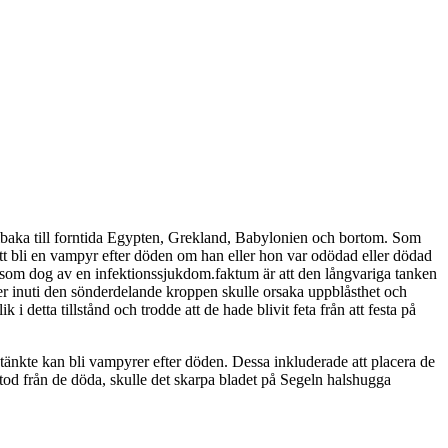
illbaka till forntida Egypten, Grekland, Babylonien och bortom. Som
att bli en vampyr efter döden om han eller hon var odödad eller dödad
 som dog av en infektionssjukdom.faktum är att den långvariga tanken
aser inuti den sönderdelande kroppen skulle orsaka uppblåsthet och
detta tillstånd och trodde att de hade blivit feta från att festa på
änkte kan bli vampyrer efter döden. Dessa inkluderade att placera de
tod från de döda, skulle det skarpa bladet på Segeln halshugga