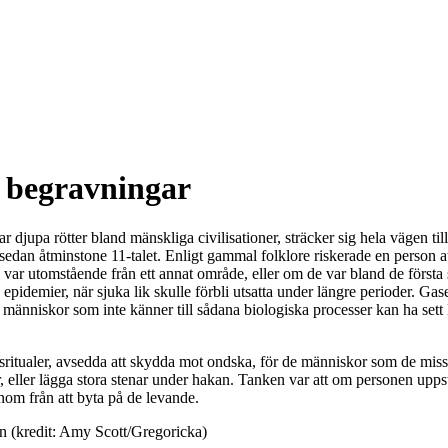
 begravningar
djupa rötter bland mänskliga civilisationer, sträcker sig hela vägen t
 sedan åtminstone 11-talet. Enligt gammal folklore riskerade en person 
ar utomstående från ett annat område, eller om de var bland de första
h epidemier, när sjuka lik skulle förbli utsatta under längre perioder. G
skor som inte känner till sådana biologiska processer kan ha sett lik i 
ritualer, avsedda att skydda mot ondska, för de människor som de misst
, eller lägga stora stenar under hakan. Tanken var att om personen upps
om från att byta på de levande.
sen (kredit: Amy Scott/Gregoricka)