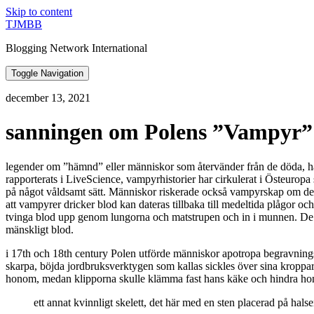
Skip to content
TJMBB
Blogging Network International
Toggle Navigation
december 13, 2021
sanningen om Polens ”Vampyr”
legender om ”hämnd” eller människor som återvänder från de döda, har 
rapporterats i LiveScience, vampyrhistorier har cirkulerat i Östeuropa
på något våldsamt sätt. Människor riskerade också vampyrskap om de v
att vampyrer dricker blod kan dateras tillbaka till medeltida plågor oc
tvinga blod upp genom lungorna och matstrupen och in i munnen. De männi
mänskligt blod.
i 17th och 18th century Polen utförde människor apotropa begravnings
skarpa, böjda jordbruksverktygen som kallas sickles över sina kroppar
honom, medan klipporna skulle klämma fast hans käke och hindra hon
ett annat kvinnligt skelett, det här med en sten placerad på hal