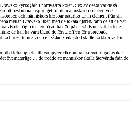
en Drawsko kyrkogård i nordvästra Polen. Sex av dessa var de så
 För att bestämma ursprunget för de människor som begravdes i
misotoper, och människors kroppar naturligt tar in element från sin
dena mellan Drawsko-liken med de lokala djuren, fann de att de var
na visade några tecken på att ha dött på ett våldsamt sätt, och de
ning: de kan ha varit bland de första offren för upprepade
ill och med timmar, och en sådan snabb död skulle förklara varför
likt krita upp det till vampyrer eller andra övernaturliga orsaker.
det övernaturliga … de trodde att människor skulle återvända från de