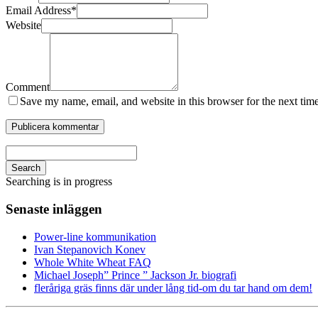
Email Address
*
Website
Comment
Save my name, email, and website in this browser for the next tim
Search
Searching is in progress
Senaste inläggen
Power-line kommunikation
Ivan Stepanovich Konev
Whole White Wheat FAQ
Michael Joseph” Prince ” Jackson Jr. biografi
fleråriga gräs finns där under lång tid-om du tar hand om dem!