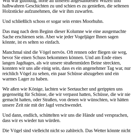
Will war gutmütig, hörte all unseren abgestandenen Witzen und
halbwahren Geschichten zu und schien es zu genießen, die seltenen
Holzstücke aufzunehmen, die wir ihm zuwarfen.
Und schließlich schoss er sogar sein erstes Moorhuhn.
Das mag nach dem Beginn dieser Kolumne wie eine ausgemachte
Sache erschienen sein. Aber wie jeder Vogeljäger Ihnen sagen
könnte, ist es selten so einfach.
Manchmal sind die Vögel nervös. Oft rennen oder fliegen sie weg,
bevor Sie einen Schuss bekommen können. Und am Ende eines
langen Jagdtages, als wir unsere straßenmüden Beine streckten,
konnten wir uns alle einig sein, dass es ein angenehmer Tag war, nur
reichlich Vögel zu sehen, ein paar Schüsse abzugeben und ein
warmes Lager zu haben.
Wir aßen wie Könige, lachten wie Seetaucher und gerippten uns
gegenseitig für Schüsse, die wir verpasst hatten, Schüsse, die wir nie
gemacht hatten, oder Straßen, von denen wir wünschten, wir hätten
unsere Zeit nie mit der Jagd verschwendet.
Und dann, endlich, schüttelten wir uns die Hände und versprachen,
dass wir es wieder tun würden.
Die Vögel sind vielleicht nicht so zahlreich. Das Wetter könnte nicht