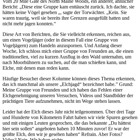
Vom 20 Mile Gate des North Maine Woods, ein anderer, ähnlicher
Bericht: „Diese eine Gruppe kam enttäuscht zurück. Ich dachte, sie
hätten keine Vögel gesehen „, sagte der Torwächter. „Kein. Sie
waren traurig, weil sie bereits ihre Grenzen ausgefüllt hatten und
nicht mehr jagen konnten.“
Diese Art von Berichten, die Sie vielleicht erkennen, reichen aus,
um einen Vogeljäger (oder in diesem Fall eine Gruppe von
Vogeljägern) zum Handeln anzuspornen. Und Anfang dieser
Woche, Ich schloss mich einer Gruppe von Freunden an, die einen
traditionellen, viel zu kurzen Ausflug in den Wald unternahm, um
nach Moorhühnern zu suchen, auf die man schießen kann, und
Elche, mit denen man reden kann.
Häufige Besucher dieser Kolumne können dieses Thema erkennen,
das ich manchmal als unsere „Elchjagd“ bezeichnet habe.” Grund:
Meine Gruppe von Freunden und ich haben das Fehlen einer
Elchgenehmigung unseren Versuchen, Videos und Standbilder der
prächtigen Tiere aufzunehmen, nicht im Wege stehen lassen.
Leider hat der Elch dieses Jahr nicht teilgenommen. Über drei Tage
und Hunderte von Kilometern Fahrt haben wir viele Spuren gesehen
und mit einigen Leuten gesprochen, die das bekannte „Du hättest
hier sein sollen“ angeboten haben 10 Minuten zuvor! Er war der
größte Elch, den wir je gesehen haben“ Refrain. Aber Fotos?
Video? Nein. Wir haben nichts.