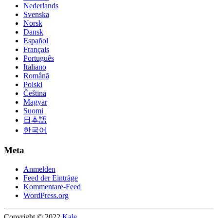
Nederlands
Svenska
Norsk
Dansk
Español
Français
Português
Italiano
Română
Polski
Čeština
Magyar
Suomi
日本語
한국어
Meta
Anmelden
Feed der Einträge
Kommentare-Feed
WordPress.org
Copyright © 2022
Kale