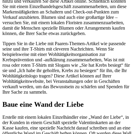
hinzu und verkaufen Sie diese Artikel online. Schließlich könnten
Sie mit einem Einzelhandelsgeschäft zusammenarbeiten, um diese
Markensüßigkeiten an Schaltern und Check-out-Punkten zum
Verkauf anzubieten. Blumen sind auch eine großartige Idee –
versuchen Sie, mit einem lokalen Floristen zusammenzuarbeiten,
damit die Menschen spezielle Blumen oder Arrangements kaufen
können, die Ihrer Sache etwas zurückgeben.
Tippen Sie in die Liebe mit Paaren-Themen-Artikel wie passende
seine und ihre T-Shirts mit cleveren Nachrichten. Wenn Sie
beispielsweise mit einer Wohltätigkeitsorganisation zur
Krebsprävention und -aufklärung zusammenarbeiten, Was ist mit
rosa oder roten T-Shirts mit Slogans wie „Sie hat Krebs besiegt“ für
sie und „Ich habe ihr geholfen, Krebs zu besiegen“ für ihn, die Ihr
Wohltätigkeitslogo tragen? Diese Artikel können auf Ihrer
Wohltätigkeitswebsite, bei Veranstaltungen oder in Geschäften
verkauft werden, um das Bewusstsein zu schärfen und Spenden für
Ihre Sache zu sammeln.
Baue eine Wand der Liebe
Erstelle mit einem lokalen Einzelhändler eine „Wand der Liebe“, in
der Kunden in einem Geschäft spezielle Valentinskarten an der
Kasse kaufen, eine spezielle Nachricht darauf schreiben und an eine
öffentliche Wand im Geschäft heften können. Oft werden diese Wall