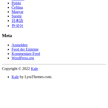
Polski
Čeština
Magyar
Suomi
日本語
한국어
Meta
Anmelden
Feed der Einträge
Kommentare-Feed
WordPress.org
Copyright © 2022
Kale
Kale
by LyraThemes.com.