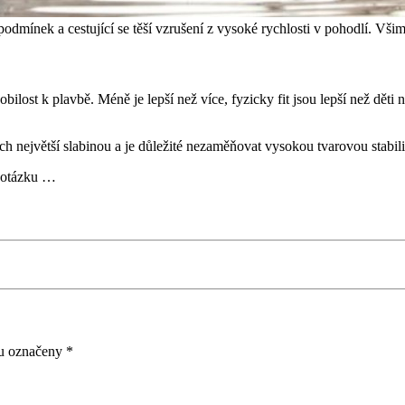
ínek a cestující se těší vzrušení z vysoké rychlosti v pohodlí. Všim
bilost k plavbě. Méně je lepší než více, fyzicky fit jsou lepší než děti 
ich největší slabinou a je důležité nezaměňovat vysokou tvarovou stabil
t otázku …
ou označeny
*