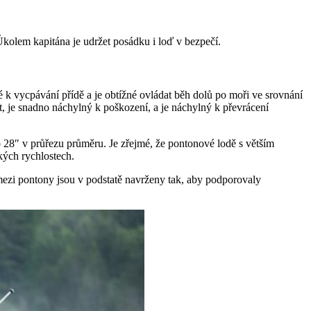
Úkolem kapitána je udržet posádku i loď v bezpečí.
 k vycpávání přídě a je obtížné ovládat běh dolů po moři ve srovnání
 je snadno náchylný k poškození, a je náchylný k převrácení
o 28″ v průřezu průměru. Je zřejmé, že pontonové lodě s větším
kých rychlostech.
 mezi pontony jsou v podstatě navrženy tak, aby podporovaly