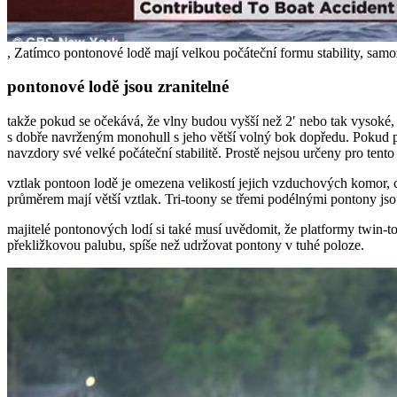
, Zatímco pontonové lodě mají velkou počáteční formu stability, sam
pontonové lodě jsou zranitelné
takže pokud se očekává, že vlny budou vyšší než 2′ nebo tak vysoké,
s dobře navrženým monohull s jeho větší volný bok dopředu. Pokud p
navzdory své velké počáteční stabilitě. Prostě nejsou určeny pro tent
vztlak pontoon lodě je omezena velikostí jejich vzduchových komor, c
průměrem mají větší vztlak. Tri-toony se třemi podélnými pontony jsou
majitelé pontonových lodí si také musí uvědomit, že platformy twin-
překližkovou palubu, spíše než udržovat pontony v tuhé poloze.