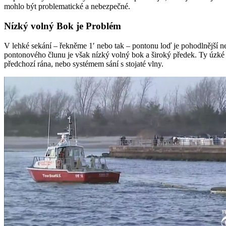
mohlo být problematické a nebezpečné.
Nízký volný Bok je Problém
V lehké sekání – řekněme 1′ nebo tak – pontonu loď je pohodlnější ne
pontonového člunu je však nízký volný bok a široký předek. Ty úzké 
předchozí rána, nebo systémem sání s stojaté vlny.