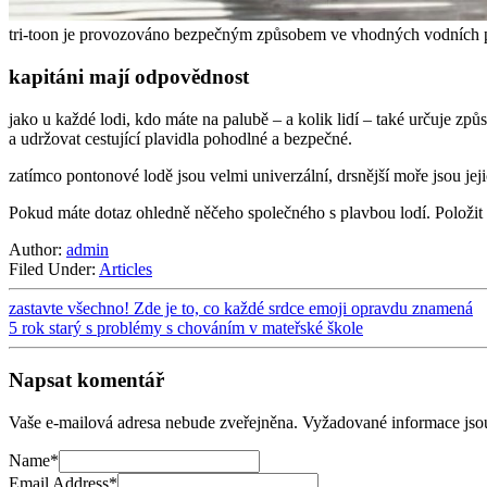
tri-toon je provozováno bezpečným způsobem ve vhodných vodních podm
kapitáni mají odpovědnost
jako u každé lodi, kdo máte na palubě – a kolik lidí – také určuje způso
a udržovat cestující plavidla pohodlné a bezpečné.
zatímco pontonové lodě jsou velmi univerzální, drsnější moře jsou jej
Pokud máte dotaz ohledně něčeho společného s plavbou lodí. Položi
Author:
admin
Filed Under:
Articles
zastavte všechno! Zde je to, co každé srdce emoji opravdu znamená
5 rok starý s problémy s chováním v mateřské škole
Napsat komentář
Vaše e-mailová adresa nebude zveřejněna.
Vyžadované informace js
Name
*
Email Address
*