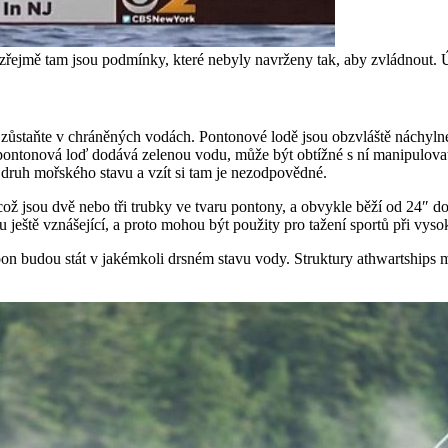
ozřejmě tam jsou podmínky, které nebyly navrženy tak, aby zvládnout. 
 zůstaňte v chráněných vodách. Pontonové lodě jsou obzvláště náchylné
ontonová loď dodává zelenou vodu, může být obtížné s ní manipulovat,
o druh mořského stavu a vzít si tam je nezodpovědné.
ož jsou dvě nebo tři trubky ve tvaru pontony, a obvykle běží od 24″ d
 ještě vznášející, a proto mohou být použity pro tažení sportů při vyso
toon budou stát v jakémkoli drsném stavu vody. Struktury athwartships