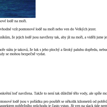
nové lodě na moři.
 vhodné vzít pontonové lodě na moři nebo ven do Velkých jezer.
zníkům, že jejich lodě jsou navrženy tak, aby jít na moři, a viděli jsm
ře státu je taková, že luk s jeho plochý a široký palubu dopředu, neb
, kdy se mohou bezpečně vydat.
krétní loď navržena. Takže to není tak důležité tělo vody, ale spíše mo
ntonové lodě jsou v pořádku pro pouštět se několik kilometrů od pobřež
spektem pobřežního průchodu je často vstup. Jít ven na slack tide nem