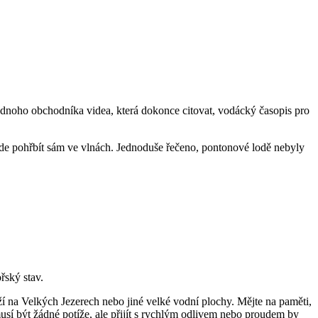
e jednoho obchodníka videa, která dokonce citovat, vodácký časopis pro
ude pohřbít sám ve vlnách. Jednoduše řečeno, pontonové lodě nebyly
řský stav.
í na Velkých Jezerech nebo jiné velké vodní plochy. Mějte na paměti,
usí být žádné potíže, ale přijít s rychlým odlivem nebo proudem by