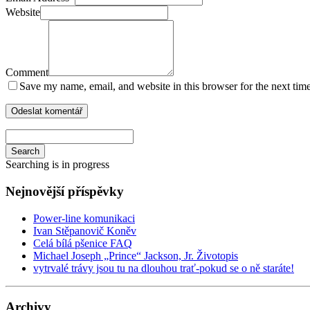
Website
Comment
Save my name, email, and website in this browser for the next tim
Search
Searching is in progress
Nejnovější příspěvky
Power-line komunikaci
Ivan Stěpanovič Koněv
Celá bílá pšenice FAQ
Michael Joseph „Prince“ Jackson, Jr. Životopis
vytrvalé trávy jsou tu na dlouhou trať-pokud se o ně staráte!
Archivy