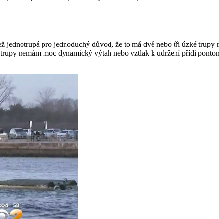
ž jednotrupá pro jednoduchý důvod, že to má dvě nebo tři úzké trupy r
trupy nemám moc dynamický výtah nebo vztlak k udržení přídi pontonu 