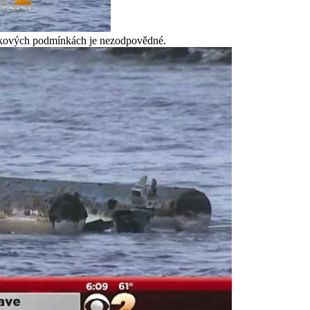
takových podmínkách je nezodpovědné.