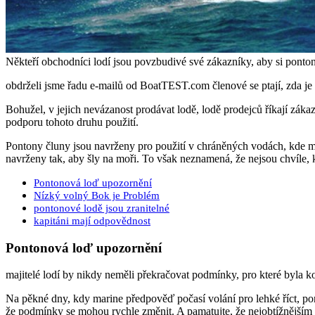
Někteří obchodníci lodí jsou povzbudivé své zákazníky, aby si ponto
obdrželi jsme řadu e-mailů od BoatTEST.com členové se ptají, zda je
Bohužel, v jejich nevázanost prodávat lodě, lodě prodejců říkají záka
podporu tohoto druhu použití.
Pontony čluny jsou navrženy pro použití v chráněných vodách, kde mo
navrženy tak, aby šly na moři. To však neznamená, že nejsou chvíle
Pontonová loď upozornění
Nízký volný Bok je Problém
pontonové lodě jsou zranitelné
kapitáni mají odpovědnost
Pontonová loď upozornění
majitelé lodí by nikdy neměli překračovat podmínky, pro které byla kon
Na pěkné dny, kdy marine předpověď počasí volání pro lehké říct, po
že podmínky se mohou rychle změnit. A pamatujte, že nejobtížnějším a