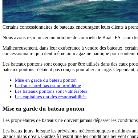
Certains concessionnaires de bateaux encouragent leurs clients à pren
Nous avons reçu un certain nombre de courriels de BoatTEST.com les 
Malheureusement, dans leur exubérance à vendre des bateaux, certains 
concessionnaire qui citent même un magazine nautique pour soutenir ce
Les bateaux pontons sont conçus pour être utilisés dans des eaux protég
bateaux pontons n’étaient pas conçus pour aller au large. Cependant, c
Mise en garde du bateau ponton
Le franc-bord bas est un problème
Les bateaux pontons sont vulnérables
Les capitaines ont des responsabilités
Mise en garde du bateau ponton
Les propriétaires de bateaux ne doivent jamais dépasser les conditions 
Les beaux jours, lorsque les prévisions météorologiques maritimes ann
grands plans d’eau. Gardez à l’esprit que les conditions peuvent change