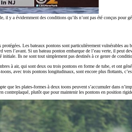
le, il y a évidemment des conditions qu’ils n’ont pas été conçus pour gér
x protégées. Les bateaux pontons sont particulièrement vulnérables au bo
ers l’avant. Si un bateau ponton embarque de l’eau verte, il peut deveni
initiale. Ils ne sont tout simplement pas destinés à ce genre de conditi
chambres à air, qui sont deux ou trois pontons en forme de tube, et ont g
-toons, avec trois pontons longitudinaux, sont encore plus flottants, c’e
pte que les plates-formes à deux toons peuvent s’accumuler dans n’impor
en contreplaqué, plutôt que pour maintenir les pontons en position rigid