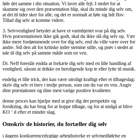
føle det samme i din situation. Vi laver alle fejl. I stedet for at
skamme sig over den præsentation blip, skal du minde dig selv om,
at det til tider sker for alle, og det er normalt at føle sig lidt flov.
Tillad dig selv at komme videre.
3. Selvvenlighed betyder at have et varmhjertet svar på dig selv.
Hvis præsentationen ikke gik godt, skal du ikke slå dig selv op. Vær
ikke mere fordømmende over for dig selv, end du ville være over for
andre. Stil den alt for kritiske indre stemme stille, og prøv i stedet at
tale til dig selv på samme måde som en ven.
Dr. Neff foreslår endda at forkæle dig selv med en lille handling af
venlighed, såsom at drikke en beroligende kop te eller lytte til musik.
endelig et lille trick, der kan være utroligt kraftigt efter et tilbageslag:
skriv dig selv et brev i tredje person, som om du var en ven. Angiv
dine præstationer og dine mest varige positive kvaliteter.
denne proces kan hjælpe med at give dig det perspektiv og
forsikring, du har brug for at hoppe tilbage, og for at undgå at blive
KO ‘ d efter et mindre slag.
Omskriv de historier, du fortæller dig selv
i dagens konkurrencedygtige arbejdsstyrke er selvmedfølelse en