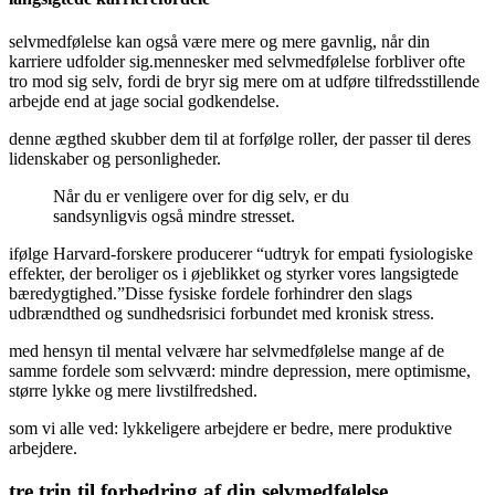
selvmedfølelse kan også være mere og mere gavnlig, når din
karriere udfolder sig.mennesker med selvmedfølelse forbliver ofte
tro mod sig selv, fordi de bryr sig mere om at udføre tilfredsstillende
arbejde end at jage social godkendelse.
denne ægthed skubber dem til at forfølge roller, der passer til deres
lidenskaber og personligheder.
Når du er venligere over for dig selv, er du
sandsynligvis også mindre stresset.
ifølge Harvard-forskere producerer “udtryk for empati fysiologiske
effekter, der beroliger os i øjeblikket og styrker vores langsigtede
bæredygtighed.”Disse fysiske fordele forhindrer den slags
udbrændthed og sundhedsrisici forbundet med kronisk stress.
med hensyn til mental velvære har selvmedfølelse mange af de
samme fordele som selvværd: mindre depression, mere optimisme,
større lykke og mere livstilfredshed.
som vi alle ved: lykkeligere arbejdere er bedre, mere produktive
arbejdere.
tre trin til forbedring af din selvmedfølelse