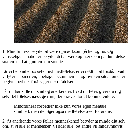
1. Mindfulness betyder at være opmærksom på her og nu. Og i
vanskelige situationer betyder det at være opmærksom på din lidelse
snarere end at ignorere din smerte.
før vi behandler os selv med medfølelse, er vi nødt til at forstå, hvad
vi føler — smerten, ubehaget, skammen — og hvilken situation eller
begivenhed der forårsager disse følelser.
når du har stille dit sind og anerkender, hvad du føler, giver du dig
selv det følelsesmæssige rum, der kræves for at komme videre.
Mindfulness forbedrer ikke kun vores egen mentale
sundhed, men det øger også medfølelse over for andre.
2. At anerkende vores fælles menneskehed betyder at minde dig selv
om, at vi alle er mennesker. Vi lider alle, og andre vil sandsynligvis