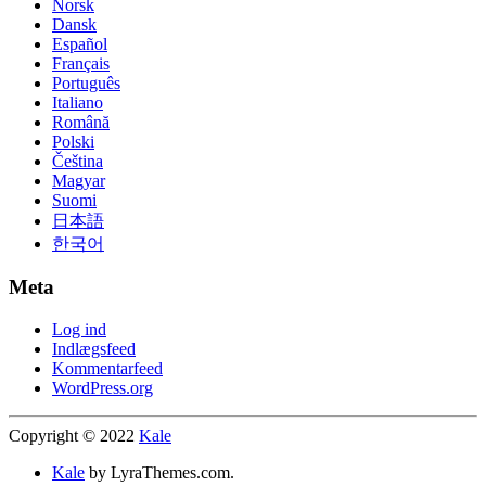
Norsk
Dansk
Español
Français
Português
Italiano
Română
Polski
Čeština
Magyar
Suomi
日本語
한국어
Meta
Log ind
Indlægsfeed
Kommentarfeed
WordPress.org
Copyright © 2022
Kale
Kale
by LyraThemes.com.