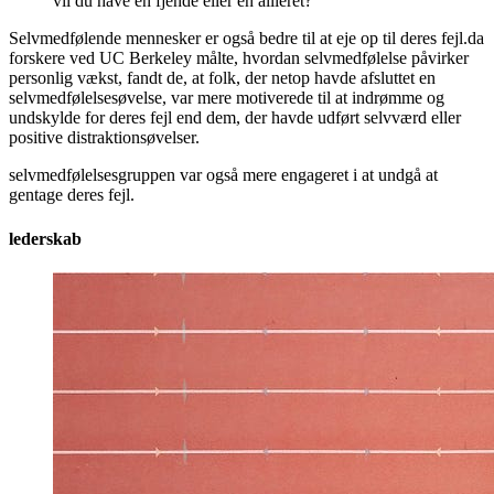
vil du have en fjende eller en allieret?”
Selvmedfølende mennesker er også bedre til at eje op til deres fejl.da
forskere ved UC Berkeley målte, hvordan selvmedfølelse påvirker
personlig vækst, fandt de, at folk, der netop havde afsluttet en
selvmedfølelsesøvelse, var mere motiverede til at indrømme og
undskylde for deres fejl end dem, der havde udført selvværd eller
positive distraktionsøvelser.
selvmedfølelsesgruppen var også mere engageret i at undgå at
gentage deres fejl.
lederskab