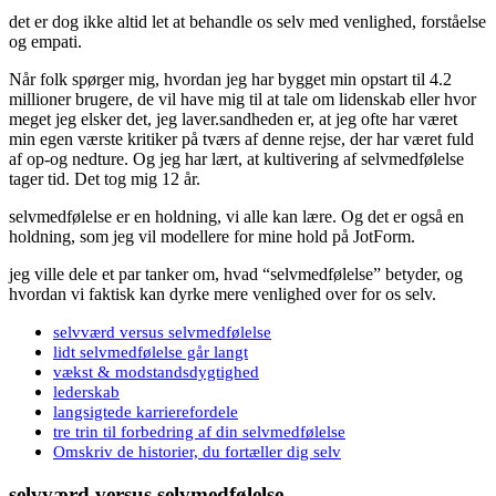
det er dog ikke altid let at behandle os selv med venlighed, forståelse
og empati.
Når folk spørger mig, hvordan jeg har bygget min opstart til 4.2
millioner brugere, de vil have mig til at tale om lidenskab eller hvor
meget jeg elsker det, jeg laver.sandheden er, at jeg ofte har været
min egen værste kritiker på tværs af denne rejse, der har været fuld
af op-og nedture. Og jeg har lært, at kultivering af selvmedfølelse
tager tid. Det tog mig 12 år.
selvmedfølelse er en holdning, vi alle kan lære. Og det er også en
holdning, som jeg vil modellere for mine hold på JotForm.
jeg ville dele et par tanker om, hvad “selvmedfølelse” betyder, og
hvordan vi faktisk kan dyrke mere venlighed over for os selv.
selvværd versus selvmedfølelse
lidt selvmedfølelse går langt
vækst & modstandsdygtighed
lederskab
langsigtede karrierefordele
tre trin til forbedring af din selvmedfølelse
Omskriv de historier, du fortæller dig selv
selvværd versus selvmedfølelse