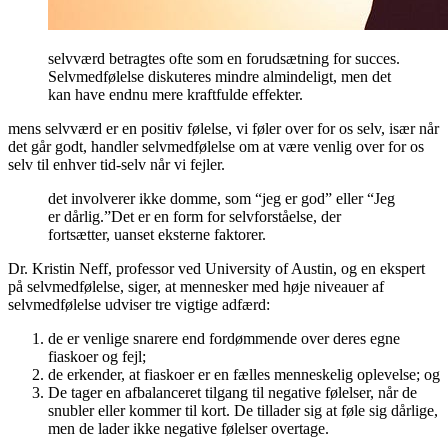
selvværd betragtes ofte som en forudsætning for succes.
Selvmedfølelse diskuteres mindre almindeligt, men det
kan have endnu mere kraftfulde effekter.
mens selvværd er en positiv følelse, vi føler over for os selv, især når
det går godt, handler selvmedfølelse om at være venlig over for os
selv til enhver tid-selv når vi fejler.
det involverer ikke domme, som “jeg er god” eller “Jeg
er dårlig.”Det er en form for selvforståelse, der
fortsætter, uanset eksterne faktorer.
Dr. Kristin Neff, professor ved University of Austin, og en ekspert
på selvmedfølelse, siger, at mennesker med høje niveauer af
selvmedfølelse udviser tre vigtige adfærd:
de er venlige snarere end fordømmende over deres egne
fiaskoer og fejl;
de erkender, at fiaskoer er en fælles menneskelig oplevelse; og
De tager en afbalanceret tilgang til negative følelser, når de
snubler eller kommer til kort. De tillader sig at føle sig dårlige,
men de lader ikke negative følelser overtage.