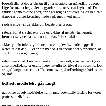
Forestil dig, at det er din tur til at præsentere en månedlig rapport.
Lige før mødet begynder, begynder dine nerver at krybe ind. Du
snubler gennem dine noter, springer nøglesider over, og du kan føle
gruppens opmærksomhed glide væk med hvert minut.
i sidste ende var det ikke din bedste præstation.
i stedet for at slå dig selv op i en cyklus af negativ tænkning,
fremmer selvmedfølelse en mere forståelsesreaktion.
sikker på, du føler dig lidt nede, men oplevelsen ødelægger ikke
resten af din dag — eller din måned. Du anerkender simpelthen, at
alle kæmper nogle gange.
selvom en sund dosis selvværd aldrig gør ondt, viser undersøgelser,
at selvmedfølelse er endnu mere gavnlig for trivsel og ydeevne. Det
er også langt mere end et “følsomt” svar på udfordringer, både store
og små.
lidt selvmedfølelse går langt
udvikling af selvmedfølelse har mange potentielle fordele for vores
professionelle liv.
vækst & modstandsdygtighed