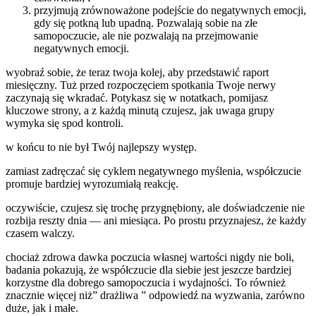
przyjmują zrównoważone podejście do negatywnych emocji,
gdy się potkną lub upadną. Pozwalają sobie na złe
samopoczucie, ale nie pozwalają na przejmowanie
negatywnych emocji.
wyobraź sobie, że teraz twoja kolej, aby przedstawić raport
miesięczny. Tuż przed rozpoczęciem spotkania Twoje nerwy
zaczynają się wkradać. Potykasz się w notatkach, pomijasz
kluczowe strony, a z każdą minutą czujesz, jak uwaga grupy
wymyka się spod kontroli.
w końcu to nie był Twój najlepszy występ.
zamiast zadręczać się cyklem negatywnego myślenia, współczucie
promuje bardziej wyrozumiałą reakcję.
oczywiście, czujesz się trochę przygnębiony, ale doświadczenie nie
rozbija reszty dnia — ani miesiąca. Po prostu przyznajesz, że każdy
czasem walczy.
chociaż zdrowa dawka poczucia własnej wartości nigdy nie boli,
badania pokazują, że współczucie dla siebie jest jeszcze bardziej
korzystne dla dobrego samopoczucia i wydajności. To również
znacznie więcej niż” drażliwa ” odpowiedź na wyzwania, zarówno
duże, jak i małe.