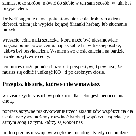
zamiast tego spróbuj mówić do siebie w ten sam sposób, w jaki byś
przyjacielem.
Dr Neff sugeruje nawet potraktowanie siebie drobnym aktem
dobroci, takim jak wypicie kojącej filiżanki herbaty lub słuchanie
muzyki.
wreszcie jedna mała sztuczka, która może być niesamowicie
potężna po niepowodzeniu: napisz sobie list w trzeciej osobie,
jakbyś był przyjacielem. Wymień swoje osiągnięcia i najbardziej
trwałe pozytywne cechy.
ten proces może pomóc ci uzyskać perspektywę i pewność, że
musisz się odbić i uniknąć KO ’ d po drobnym ciosie.
Przepisz historie, które sobie wmawiasz
w dzisiejszych czasach współczucie dla siebie jest niedocenianą
cnotą.
poprzez aktywne praktykowanie trzech składników współczucia dla
siebie, wszyscy możemy rozwinąć bardziej współczującą relację z
samym sobą-i z tymi, którzy są wokół nas.
trudno przepisać swoje wewnętrzne monologi. Kiedy coś pójdzie