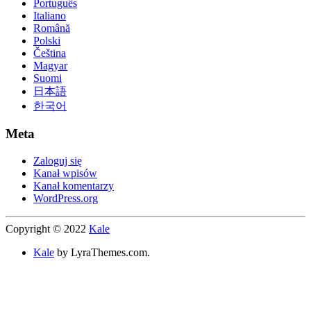
Português
Italiano
Română
Polski
Čeština
Magyar
Suomi
日本語
한국어
Meta
Zaloguj się
Kanał wpisów
Kanał komentarzy
WordPress.org
Copyright © 2022
Kale
Kale
by LyraThemes.com.