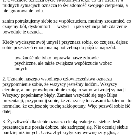
trudnych sytuacjach oznacza to świadomość swojego cierpienia, a
nie ignorowanie bólu.
zanim potraktujemy siebie ze współczuciem, musimy zrozumieć, co
czujemy-ból, dyskomfort — wstyd – i jaka sytuacja lub zdarzenie
powoduje te uczucia.
Kiedy wyciszysz swój umysł i przyznasz sobie, co czujesz, dajesz
sobie przestrzeń emocjonalną potrzebną do pójścia naprzód.
uważność nie tylko poprawia nasze zdrowie
psychiczne, ale także zwiększa współczucie wobec
innych.
2. Uznanie naszego wspólnego człowieczeństwa oznacza
przypomnienie sobie, że wszyscy jesteśmy ludźmi. Wszyscy
cierpimy, a inni prawdopodobnie czują to samo w twojej sytuacji.
Wszyscy popełniamy błędy. Zamiast wstydzić się tego Blipa
prezentacji, przypomnij sobie, że zdarza się to czasami każdemu i to
normalne, że czujesz się trochę zakłopotany. Więc pozwól sobie iść
dalej.
3. Życzliwość dla siebie oznacza ciepłą reakcję na siebie. Jeśli
prezentacja nie poszła dobrze, nie zadręczaj się. Nie oceniaj siebie
bardziej niż innych. Ucisz zbyt krytyczny wewnętrzny głos, a