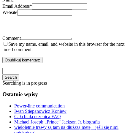
Email Address
*
Website
Comment
Save my name, email, and website in this browser for the next
time I comment.
Search
Searching is in progress
Ostatnie wpisy
Power-line communication
Iwan Stiepanowicz Koniew
Cała biała pszenica FAQ
Michael Joseph „Prince” Jackson Jr. biografia
wieloletnie trawy są tam na dłuższą metę – jeśli się nimi
opiekujesz!