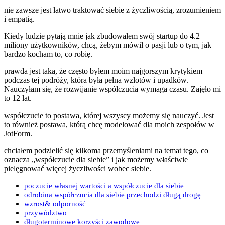
nie zawsze jest łatwo traktować siebie z życzliwością, zrozumieniem
i empatią.
Kiedy ludzie pytają mnie jak zbudowałem swój startup do 4.2
miliony użytkowników, chcą, żebym mówił o pasji lub o tym, jak
bardzo kocham to, co robię.
prawda jest taka, że często byłem moim najgorszym krytykiem
podczas tej podróży, która była pełna wzlotów i upadków.
Nauczyłam się, że rozwijanie współczucia wymaga czasu. Zajęło mi
to 12 lat.
współczucie to postawa, której wszyscy możemy się nauczyć. Jest
to również postawa, którą chcę modelować dla moich zespołów w
JotForm.
chciałem podzielić się kilkoma przemyśleniami na temat tego, co
oznacza „współczucie dla siebie” i jak możemy właściwie
pielęgnować więcej życzliwości wobec siebie.
poczucie własnej wartości a współczucie dla siebie
odrobina współczucia dla siebie przechodzi długą drogę
wzrost& odporność
przywództwo
długoterminowe korzyści zawodowe