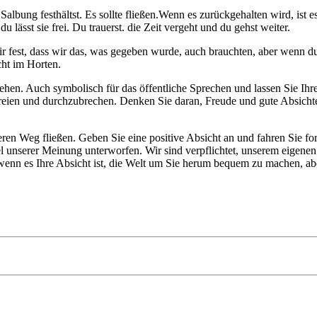
lbung festhältst. Es sollte fließen.Wenn es zurückgehalten wird, ist e
lässt sie frei. Du trauerst. die Zeit vergeht und du gehst weiter.
 wir fest, dass wir das, was gegeben wurde, auch brauchten, aber wenn d
cht im Horten.
ehen. Auch symbolisch für das öffentliche Sprechen und lassen Sie Ihr
 befreien und durchzubrechen. Denken Sie daran, Freude und gute Absich
eren Weg fließen. Geben Sie eine positive Absicht an und fahren Sie fo
 unserer Meinung unterworfen. Wir sind verpflichtet, unserem eigen
wenn es Ihre Absicht ist, die Welt um Sie herum bequem zu machen, aber 