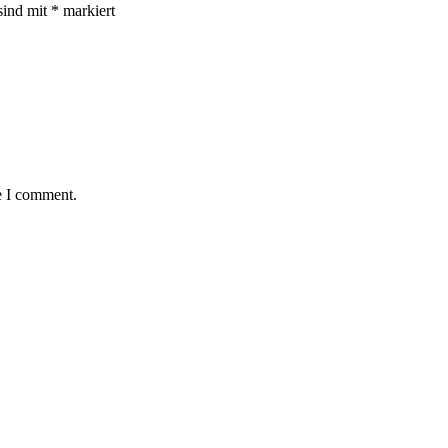
sind mit
*
markiert
e I comment.