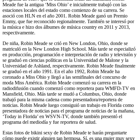
Meade fue la antigua ‘Miss Ohio’ e inicialmente trabajó con las
estaciones locales del estado como comienzo de su carrera. Se
asoció con HLN en el año 2001. Robin Meade ganó un Premio
Emmy, que fue reconocido regionalmente. También se interesó por
la música e hizo dos álbumes de música country en 2011 y 2013,
respectivamente.
De niña, Robin Meade se crió en New London, Ohio, donde se
matriculó en la New London High School. Más tarde se especializó
en producción, programación e interpretación de radio y televisión y
se graduó en ciencias políticas en la Universidad de Malone y la
Universidad de Ashland, respectivamente. Robin Meade finalmente
se graduó en el año 1991. En el año 1992, Robin Meade ha
coronado a Miss Ohio y llegó a las semifinales del concurso de
moda Miss América. Robin Meade comenzó su carrera en la
radiodifusión cuando comenzó como reportera para WMFD-TV en
Mansfield, Ohio. Más tarde se mudó a Columbus, Ohio, donde
trabajó para la misma cadena como presentadora/reportera de
noticias. Robin Meade luego consiguió un trabajo en Florida como
presentadora de noticias para el programa de noticias de la mañana,
‘Today in Florida’ en WSVN-TV, donde también presentó el
programa del mediodía y fue reportera de salud.
Estas fotos de bikini sexy de Robin Meade te harán preguntarte
cómo puede existir alguien tan hermosa. Sí, es una mujer muy sexy