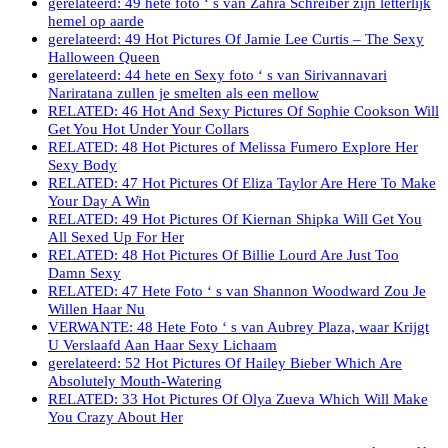
gerelateerd: 49 hete foto ‘ s van Zahra Schreiber zijn letterlijk
hemel op aarde
gerelateerd: 49 Hot Pictures Of Jamie Lee Curtis – The Sexy
Halloween Queen
gerelateerd: 44 hete en Sexy foto ‘ s van Sirivannavari
Nariratana zullen je smelten als een mellow
RELATED: 46 Hot And Sexy Pictures Of Sophie Cookson Will
Get You Hot Under Your Collars
RELATED: 48 Hot Pictures of Melissa Fumero Explore Her
Sexy Body
RELATED: 47 Hot Pictures Of Eliza Taylor Are Here To Make
Your Day A Win
RELATED: 49 Hot Pictures Of Kiernan Shipka Will Get You
All Sexed Up For Her
RELATED: 48 Hot Pictures Of Billie Lourd Are Just Too
Damn Sexy
RELATED: 47 Hete Foto ‘ s van Shannon Woodward Zou Je
Willen Haar Nu
VERWANTE: 48 Hete Foto ‘ s van Aubrey Plaza, waar Krijgt
U Verslaafd Aan Haar Sexy Lichaam
gerelateerd: 52 Hot Pictures Of Hailey Bieber Which Are
Absolutely Mouth-Watering
RELATED: 33 Hot Pictures Of Olya Zueva Which Will Make
You Crazy About Her