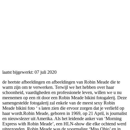
laatst bijgewerkt: 07 juli 2020
de heetste afbeeldingen en afbeeldingen van Robin Meade die te
warm zijn om te verwerken. Terwijl we het hebben over haar
schoonheid, vaardigheden en professionele leven, willen we u nu
meenemen op een rit door een Robin Meade bikini fotogalerij. Deze
samengestelde fotogalerij zal enkele van de meest sexy Robin
Meade bikini foto ‘ s laten zien die ervoor zorgen dat je verliefd op
haar wordt.Robin Meade, geboren in 1969, op 21 April, is journalist
en nieuwslezer uit Amerika. Als het leidende anker van ‘Morning
Express with Robin Meade’, een HLN-show die elke ochtend werd
uitgezonden, Robin Meade was de voormalige ‘Miss Ohio’ en in