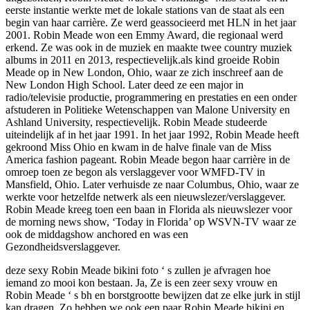
eerste instantie werkte met de lokale stations van de staat als een
begin van haar carrière. Ze werd geassocieerd met HLN in het jaar
2001. Robin Meade won een Emmy Award, die regionaal werd
erkend. Ze was ook in de muziek en maakte twee country muziek
albums in 2011 en 2013, respectievelijk.als kind groeide Robin
Meade op in New London, Ohio, waar ze zich inschreef aan de
New London High School. Later deed ze een major in
radio/televisie productie, programmering en prestaties en een onder
afstuderen in Politieke Wetenschappen van Malone University en
Ashland University, respectievelijk. Robin Meade studeerde
uiteindelijk af in het jaar 1991. In het jaar 1992, Robin Meade heeft
gekroond Miss Ohio en kwam in de halve finale van de Miss
America fashion pageant. Robin Meade begon haar carrière in de
omroep toen ze begon als verslaggever voor WMFD-TV in
Mansfield, Ohio. Later verhuisde ze naar Columbus, Ohio, waar ze
werkte voor hetzelfde netwerk als een nieuwslezer/verslaggever.
Robin Meade kreeg toen een baan in Florida als nieuwslezer voor
de morning news show, ‘Today in Florida’ op WSVN-TV waar ze
ook de middagshow anchored en was een
Gezondheidsverslaggever.
deze sexy Robin Meade bikini foto ‘ s zullen je afvragen hoe
iemand zo mooi kon bestaan. Ja, Ze is een zeer sexy vrouw en
Robin Meade ‘ s bh en borstgrootte bewijzen dat ze elke jurk in stijl
kan dragen. Zo hebben we ook een paar Robin Meade bikini en