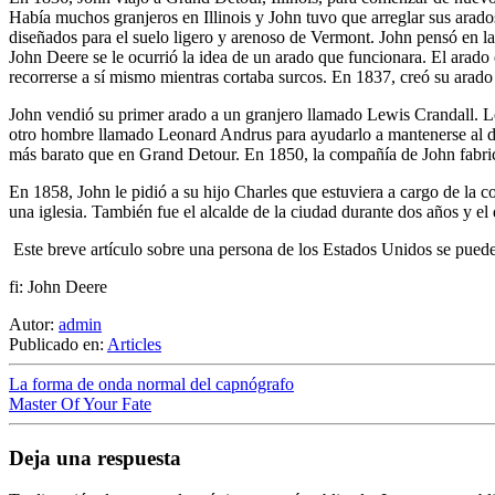
Había muchos granjeros en Illinois y John tuvo que arreglar sus arados
diseñados para el suelo ligero y arenoso de Vermont. John pensó en las
John Deere se le ocurrió la idea de un arado que funcionara. El arado 
recorrerse a sí mismo mientras cortaba surcos. En 1837, creó su arado 
John vendió su primer arado a un granjero llamado Lewis Crandall. L
otro hombre llamado Leonard Andrus para ayudarlo a mantenerse al día.
más barato que en Grand Detour. En 1850, la compañía de John fabric
En 1858, John le pidió a su hijo Charles que estuviera a cargo de la
una iglesia. También fue el alcalde de la ciudad durante dos años y el
Este breve artículo sobre una persona de los Estados Unidos se pued
fi: John Deere
Autor:
admin
Publicado en:
Articles
La forma de onda normal del capnógrafo
Master Of Your Fate
Deja una respuesta