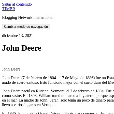
Saltar al contenido
TJMBB
Blogging Network International
Cambiar modo de navegación
diciembre 13, 2021
John Deere
John Deere
John Deere (7 de febrero de 1804 – 17 de Mayo de 1886) fue un Esta
arado de acero exitoso. Esto funcionó mejor con el suelo duro del Me
John Deere nació en Rutland, Vermont, el 7 de febrero de 1804. Fue e
como sastre. En 1808, William tomó un barco a Inglaterra, porque es
en el mar. La madre de John, Sarah, solo tenía un poco de dinero para 
llevó a varios lugares en Vermont.
En 1836, John viajó a Grand Detour, Illinois, para comenzar de nuevo.