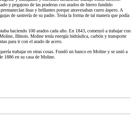
esado y pegajoso de las praderas con arados de hierro fundido
s permanecían lisas y brillantes porque atravesaban cuero áspero. A
agujas de sastrería de su padre. Tenía la forma de tal manera que podía
estaba haciendo 100 arados cada año. En 1843, comenzó a trabajar con
line, Illinois. Moline tenía energía hidráulica, carbón y transporte
as para ir con el arado de acero.
quería trabajar en otras cosas. Fundó un banco en Moline y se unió a
 de 1886 en su casa de Moline.