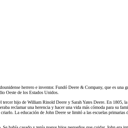
dounidense herrero e inventor. Fundó Deere & Company, que es una gra
dio Oeste de los Estados Unidos.
l tercer hijo de William Rinold Deere y Sarah Yates Deere. En 1805, la
peraba reclamar una herencia y hacer una vida más cómoda para su famil
criarlo. La educación de John Deere se limitó a las escuelas primarias 
 Se había casado y tenía nueve hijos pequeños que cuidar. John era int