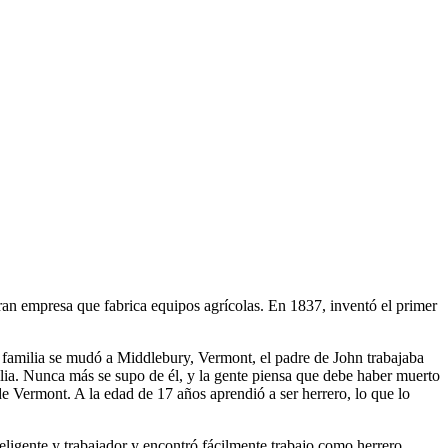
n empresa que fabrica equipos agrícolas. En 1837, inventó el primer
 familia se mudó a Middlebury, Vermont, el padre de John trabajaba
ia. Nunca más se supo de él, y la gente piensa que debe haber muerto
de Vermont. A la edad de 17 años aprendió a ser herrero, lo que lo
eligente y trabajador y encontró fácilmente trabajo como herrero.